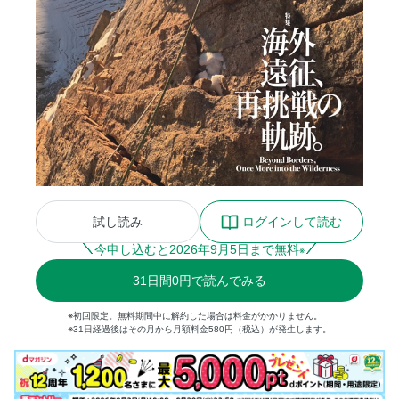
試し読み
ログインして読む
今申し込むと
2026
年
9
月
5
日まで無料
※
31
日間
0円
で読んでみる
※初回限定。無料期間中に解約した場合は料金がかかりません。
※31日経過後はその月から月額料金580円（税込）が発生します。