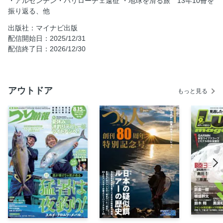
・アルゼンチン・バリローチェ遠征 ・地球を滑る旅 13年10冊を
漕ぐ 文◎大木ハカセ
振り返る、他
HIKE ＆ FLY and more!! 世界最高峰の山岳フライトが拓く、
出版社：マイナビ出版
新たな地平。 文◎江本悠滋
配信開始日：2025/12/31
NANGA MOUNTAIN PEAK DOWN SUIT 倉岡モデル開発スト
配信終了日：2026/12/30
ーリー 文◎阿部 静
Beyond the Horizon 境界線の海を越えて 文◎旅ねしあ
Riding the Last Frontier of KARAKORAM 会心の１本を求め
アウトドア
もっと見る
て。 文◎佐伯岩雄
Where “The Tribe” thinking leads us 「The Tribe」的思考の
ゆくえ 文◎小川郁代
Forward-stroke 1 「息子と漕いだ、カナダのカヤック旅」
文◎大瀬志郎
Forward-stroke 2「クライミングが私にくれたもの」 文◎
ブリーン花（Hannah Breen）
THE LAST ONE 安間佐千／瑞牆山大ヤスリ岩「最後の者」
の３年間 文◎寺倉 力
ROSKILDE FESTIVAL, NON PROFIT EVENT デンマーク・
ロスキレフェスティバル 文◎滝沢守生