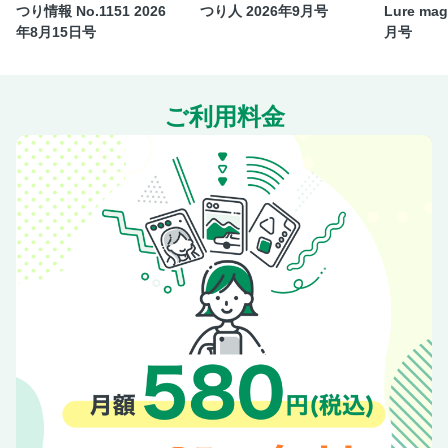
つり情報 No.1151 2026
つり人 2026年9月号
Lure mag
KEMONOMICHI ケモノ道 責任編集◎遠藤 昇
年8月15日号
月号
American National Parks アメリカ国立公園の魅力と旅への
一歩 文◎櫻井 卓
Reisefuhrer fur ZERMATT スイス・ツェルマット案内 文◎
ご利用料金
石井敦子
ADDICTED TO RUN 村井絢子／トレイルランと白昼夢と
文◎泥谷範幸
RIDE THE EARTH 10th Anniversary!! 13年間10回の「地球
を滑る旅」 文◎伊藤俊明
Tres Amigos en PATAGONIA 地の果てパタゴニア 馬と雪の
旅 文◎ホーボージュン