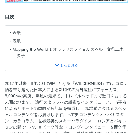
目次
表紙
表紙
Mapping the World 1 オゥラフスフィヨルズゥル 文◎二木
亜矢子
Mapping the World 2 ウィーン 文◎近藤謙司
Mapping the World 3 グランドキャニオン 文◎齊藤正史
目次
2017年以来、8年ぶりの発行となる『WILDERNESS』では コロナ
Echoes of the Gold Rush Dream 夢の名残を訪ねて 文◎石
禍を乗り越えた日本人による新時代の海外遠征にフォーカス。
塚元太良
8,000mの高所、爆風の最果て、トレイルヘッドまで数日を要する
未開の地まで。 遠征スタッフへの緻密なインタビューと、当事者
特集 海外遠征、再挑戦の軌跡。Beyond Borders, Once More
によるリポートの両面から記事を構成し、 臨場感に溢れるスペシ
into the Wilderness
ャルコンテンツをお届けします。 <主要コンテンツ> ・パキスタ
Exploring a Virgin Line in Pakistan 未踏のラインを求めて
ン・カラコラム 世界最奥のスキーパラダイス ・ロシアとパキス
文◎山本大貴
タンの間で ハショピーク登攀 ・ロングインタビュー 安間佐千
100km Drift on Mongolia’s Continental River 風と星の原野を