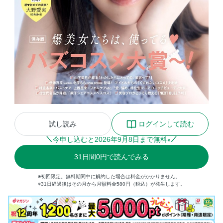
試し読み
ログインして読む
今申し込むと
2026
年
9
月
8
日まで無料
※
31
日間
0円
で読んでみる
※初回限定。無料期間中に解約した場合は料金がかかりません。
※31日経過後はその月から月額料金580円（税込）が発生します。