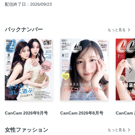
配信終了日：2026/09/23
Part 2 現役アイドル発！ライブでも「くずれないコスメ」推
しはコレ
Part 3 特化型マニアのニッチビューティ大賞
バックナンバー
もっと見る
Part 4 親子シェアコスメベスコス、速報
Part 5 8つのNEXT Beauty Buzz NEWS
「ママが世界一のロールモデル」
こじけんUNIVERSE
キャンキャン モデルズ CHALLENGE！
真夏の“夕方からベストコーデ”10
夏の“美女っぽカジュアル”が上手くいくブランド6
「味変オフィカジ服」ベストイレブン、発表！
「THEしごできお姉さん」SNAP
ダイヤモンドかパールで悩めば、どっちも正解！
CanCam 2026年9月号
CanCam 2026年8月号
CanCam
すとぷりに、もっと近づきたいSummer
Juice=Juice 真夏の“盛れ！”リンクコーデ
女性ファッション
もっと見る
CanCam Culture Club