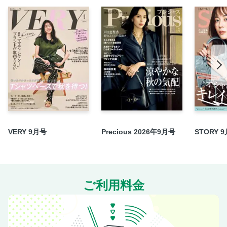
今日はキミと、もぐもぐ記念日。 NAOYA
CanCam it girlの＃勝手にお試し案件。
今月のPRESENT
次号予告
＜電子版特典＞ バックナンバーから人気記事をピックアッ
プ 「透明感ベースメイク」基本のき／20代のうちに泊まり
たい「世界観が変わる！ホテル＆宿」／遠征オタクの錬金術
VERY 9月号
Precious 2026年9月号
STORY 
ご利用料金