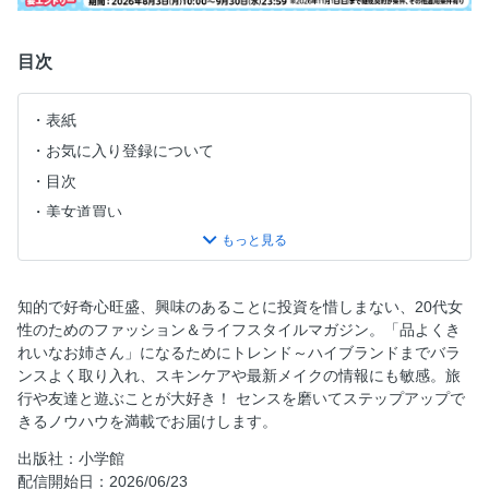
目次
表紙
お気に入り登録について
目次
美女道買い
Are you LADY？
25歳からのラグジュアリー美容 IPSA
Walk with SixTONES
知的で好奇心旺盛、興味のあることに投資を惜しまない、20代女
性のためのファッション＆ライフスタイルマガジン。「品よくき
立花琴未 CanCam専属モデルはじめますっ
れいなお姉さん」になるためにトレンド～ハイブランドまでバラ
CanCamナイトプール2026、7月17日スタート！
ンスよく取り入れ、スキンケアや最新メイクの情報にも敏感。旅
大野愛実の色×色、自由研究～！
行や友達と遊ぶことが大好き！ センスを磨いてステップアップで
きるノウハウを満載でお届けします。
きれいめお姉さんのバズコスメ大賞～！
美容とコスメと、わたしたち。
出版社：小学館
配信開始日：2026/06/23
Part 1 CanCam Beauty＆Life BuzzAward発表！