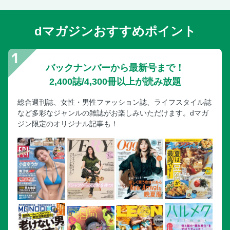
【第5章】なりたくない病気No１ 認知症を予習しよう
もの忘れだけじゃない！認知症の症状は種類ごとに異なる
dマガジンおすすめポイント
新薬レカネマブが承認！７割を占めるアルツハイマー型認知
症の今後
認知症患者は不幸ではない!?認知症で進む３段階の症状
バックナンバーから最新号まで！
一番のおそれは家族の負担！知っておきたい認知症介護の極
2,400誌/4,300冊以上が読み放題
意
総合週刊誌、女性・男性ファッション誌、ライフスタイル誌
＜まとめ＞認知症へのおそれの原因を整理しよう
など多彩なジャンルの雑誌がお楽しみいただけます。dマガ
【第6章】介護世帯の6割！老老介護を予習しよう
ジン限定のオリジナル記事も！
介護する人もされる人も高齢者！社会問題化する日本の在宅
介護の現実
共倒れを防ぐ！老老介護をラクにする５つのコツ
自己犠牲を美談にしない！介護を助ける「仲間」を探そう
後悔しない最期を迎える！在宅医療と在宅死のススメ
＜まとめ＞介護を不幸にしないために必要なこと
先人たちが残した「老い」の格言