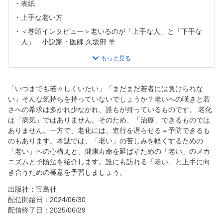
表紙
上手な老い方
＜巻頭インタビュー＞老いるのが「上手な人」と「下手な
人」 小説家・医師 久坂部 羊
CONTENTS
あなたはまだ若い？「老い」のチェックリスト（フレイルチ
ェック）
「いつまでも若々しくいたい」「まだまだ若者には負けられな
【第1章】老いるための準備をしよう
い」そんな気持ちを持っていないでしょうか？老いへの嘆きと若
人生１００年時代！老いの予習をしないと後悔する
さへの希求は多かれ少なかれ、誰もが持っているものです。 老化
は「病気」ではありません。そのため、「治療」できるものでは
老いの悩みの原因！健康と要介護の過渡期・フレイル
ありません。一方で、老化には、進行を遅らせる＝予防できるも
年をとっても「老成」はしない！？老いるほど悩みは多く深
のもあります。本誌では、「老い」の苦しみを軽くするための
くなる
「老い」への心構えと、健康寿命を延ばすための「老い」のメカ
自殺者の４割が高齢者！注意したい老年期うつ病
ニズムと予防法を紹介します。誰にも訪れる「老い」と上手に向
き合うための極意を予習しましょう。
「まだ若い」の意識を捨てよう！老いの苦しみは主観年齢か
らくる
出版社：宝島社
老化は加齢だけが原因ではない！ストレスが細胞の老化を早
配信開始日：2024/06/30
める
配信終了日：2025/06/29
＜まとめ＞幸福な「老い」のためのフレイル予防とストレス