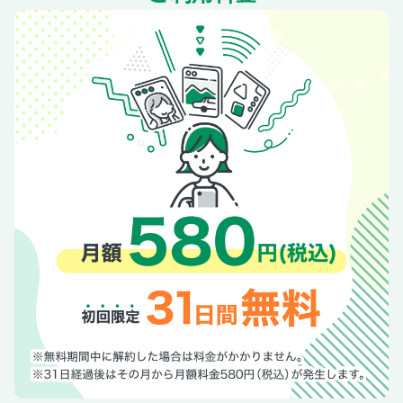
ト
「健康食品」「脳トレ」は効果なし!?健康情報の判断能力を
高めよう
エビデンスがある唯一の健康法！健康寿命を延ばすのは運動
のみ
早寝早起きは不眠を招く！眠たくなったら寝るのが一番
＜まとめ＞健康寿命を延ばすための新常識
【第4章】日本人の死因No１ がんを予習しよう
完全ながん予防は不可能！がんは老化現象の１つである
死にたくなければ病院に行くな！健康人が病院に集まる日本
の不思議
人間ドックでがんリスクが向上！知っておきたい医療被ばく
がんリスクはタバコだけではない！見落としがちな環境汚染
がん治療に近道なし！標準治療が最適な選択
もしもがんになったら？大切なのは心の痛みのケア
＜まとめ＞死は敗北ではない！持っておきたいがんへの心構
え