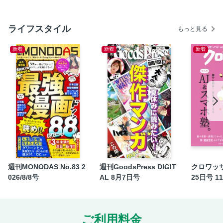
マネジメント
【第2章】あなただけじゃない 老いると起こるさまざまなこ
ライフスタイル
もっと見る
と
なぜ人は老いるのか？生物が持つ老いのメカニズム
新着
新着
新着
実は知能は低下しない！体の老いに深く関わる脳の老化
見た目の老いに直結！肌の加齢トラブル
多くの高齢者の悩みの種！白髪 と薄毛の原因
コミュニケーションに影響！目と耳の老化
健康寿命を左右する！筋肉・骨・関節の老化
命の危険につながる！免疫と内臓機能の老化
＜まとめ＞老化で起こる主な機能の低下
【第3章】アンチエイジングの真実とウソ
週刊MONODAS No.83 2
週刊GoodsPress DIGIT
クロワッサ
人間は何歳まで生きられる？長寿のエリート・センテナリア
026/8/8号
AL 8月7日号
25日号 1
ン
寿命を延ばすことは夢ではない！？アンチエイジング薬の最
前線
ご利用料金
サプリメントで健康被害に！？機能性表示食品のウソとホン