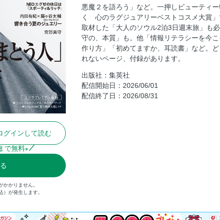
悪魔２を語ろう」など。一押しビューティー
小林麻美 「スタイルのある人生」
く 心のラグジュアリーベストコスメ大賞」
涼菓繚乱
取材した「大人のソウル2泊3日週末旅」も
中谷美紀「涼やかな色」をまとう夏の日
守の、本質」も。他「情報リテラシーを今こ
作り方」「初めてますか、耳読書」など。ど
「情報リテラシー」を、今こそ高めよう
れないページ、付録があります。
「シングルレイヤージャケット」が真夏
出版社：集英社
NEOエグゼのための「スポーティリッ
配信開始日：2026/06/01
板谷由夏×伊藤美佐季 私を輝かせる「
配信終了日：2026/08/31
「美しい空気をまとう人」のおしゃれ哲
「パール」＆「スカーフ」 アン ミカ
おしゃれに遊び心を加える「くせ強アイ
ログインして読む
細部までこだわりをつめ込んだ「パンツ
まで無料
※
小さなピースにつまったときめきをまと
る
JEWELRY IN SUMMER 響き合う
『プラダを着た悪魔2』を語ろう
がかかりません。
税込）が発生します。
Our Car， Our Days 次に乗るならこの
エクラプレミアム通販