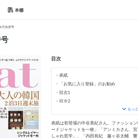
本棚
7・8月合併号
併号
目次
表紙
「お気に入り登録」のお勧め
目次1
目次2
「今月のいいもの図鑑」
安倍佐和子 肌未来が輝く最旬美コスメ
表紙は初登場の中谷美紀さん。ファッション
人を育てる、社会を育てる
ードジャケットを一枚」「アンミカさん、宮下
「腕時計が紡ぐ物語」
しゃれ哲学」、「内田有紀 藤ヶ谷太輔 響