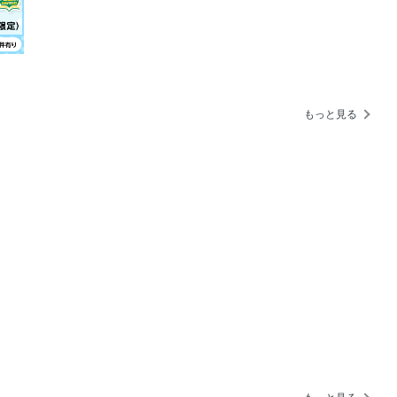
ベストコスメ大賞
解決テク
もっと見る
を整える
／HOTEL／GOURMET