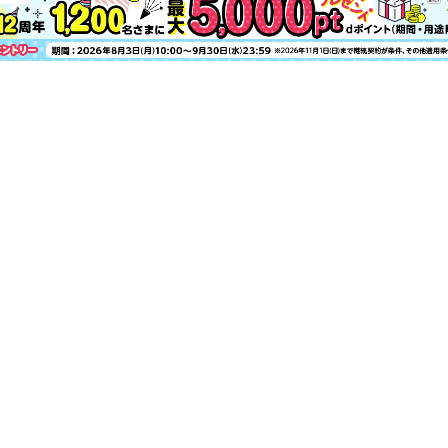
アラフィーに効く“心のラグジュアリー”
印象生き生き！ 50代の「顔立ち悩み」
大人のソウル、2泊3日週末旅
亜希 ウェルビーイングでいこう！
宮野真守の、本質
“心のラグジュアリー”が育つ時間
Wellbe eclat 夏、乱れがちな自律神経
もう転ばない！股関節のつくり方
始めてますか？｢耳読書｣
Shop List
CLOSE-UP 木村多江
READING『オトナの文藝部』
HEALTH『変わりゆくカラダ学』
CINEMA／STAGE／MUSEUM／BOOK
浜作で知る京都の本物
チームJマダム白書