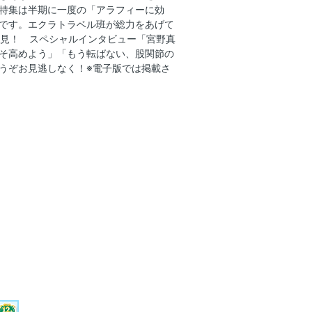
特集は半期に一度の「アラフィーに効
です。エクラトラベル班が総力をあげて
必見！ スペシャルインタビュー「宮野真
そ高めよう」「もう転ばない、股関節の
うぞお見逃しなく！※電子版では掲載さ
！
の新基準！
チ」な休日服
新ブランド考」
学 マイスタイルに欠かせないのは
テム」 宮下今日子
と小物使い」 櫛部美佐子
う「ストーンジュエリー」 安部真理子
夏のジュエリー 内田有紀 藤ヶ谷太輔
車