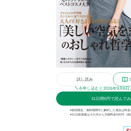
試し読み
今申し込むと
2026
年
9
月
6
日
31
日間
0円
で読んでみ
※初回限定。無料期間中に解約した場合は料金
※31日経過後はその月から月額料金580円（