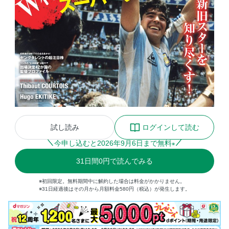
試し読み
ログインして読む
今申し込むと
2026
年
9
月
6
日まで無料
※
31
日間
0円
で読んでみる
※初回限定。無料期間中に解約した場合は料金がかかりません。
※31日経過後はその月から月額料金580円（税込）が発生します。