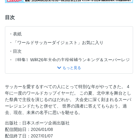
目次
表紙
「ワールドサッカーダイジェスト」お気に入り
目次
［特集］W杯26年大会の主役候補ランキング＆スーパーレジ
ェンド
ad
26年の主役候補ランキング
サッカーを愛するすべての人にとって特別な年がやってきた。 4
1位 キリアン・エムバぺ
年に一度のワールドカップイヤーだ。 この夏、北中米を舞台とし
た祭典で主役を演じるのはだれか。 大会史に深く刻まれるスーパ
2位 ラミネ・ヤマル
ーレジェンドたちと併せて、 世界の識者に答えてもらおう。過
3位 アーリング・ハーランド
去、現在、未来の名手に思いを馳せる。
4位 リオネル・メッシ 5位 ハリー・ケイン
出版社：日本スポーツ企画出版社
6位 ヴィティーニャ 7位 ペドリ
配信開始日：2026/01/08
8位 エステバン 9位 ラフィーニャ
配信終了日：2027/01/07