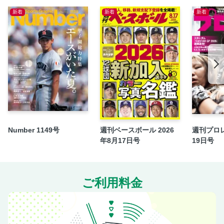
ブラジル編
新着
新着
新着
スペイン編
イングランド編
イタリア編
ポルトガル編
オランダ／ベルギー編
ウルグアイ／セルビア編
WSD編集部員が選出 中小国のスーパーレジェンド
選手たちのSNS投稿を紹介 フットボーラ―の「実はこんな
Number 1149号
週刊ベースボール 2026
週刊プロレ
ことやってます」
年8月17日号
19日号
The JOURNALISTIC「各国記者が世界を斬る」
イタリア
ドイツ
ご利用料金
フランス
アルゼンチン
東欧