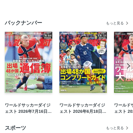
10位 ウスマンヌ・デンベレ
11位／12位 ヴィニシウス・ジュニオール／クリスティア
ーノ・ロナウド
バックナンバー
もっと見る
13位／14位 コール・パーマー／ジュード・べリンガム
15位／16位 フロリアン・ヴィルツ／ニック・ヴォルテマ
ーデ
17位／18位 ジャマル・ムシアラ／アシュラフ・ハキミ
19位／20位 ヤン・ディオマンデ／フリアン・アルバレス
21位以下のランキング
「26年W杯の主役候補」 識者アンケート結果一覧
[関連企画①] Nextワンダーボーイは誰だ ヤングタレント
カタログ
識者20人が選出 私の脳裏に浮かぶW杯スーパーレジェンド
ワールドサッカーダイジ
ワールドサッカーダイジ
ワールド
BIG５
ェスト 2026年7月16日・
ェスト 2026年6月18日・
ェスト 2
アルゼンチン編
8月6日合併号
7月2日合併号
フランス編
スポーツ
もっと見る
ドイツ編