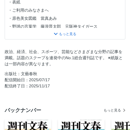
表紙
ご利用のみなさまへ
原色美女図鑑 當真あみ
野球の言葉学 藤浪晋太郎 元阪神タイガース
THIS WEEK
蒼空に擲つ 永山弥一郎を探して 第二部 伊藤秀倫
サイバーエージェント社長 藤田晋のリーチ・ツモ・ドラ１
政治、経済、社会、スポーツ、芸能などさまざまな分野の記事を
満載。話題のスクープを連発中のNo.1総合週刊誌です。 ※紙版と
師匠はつらいよ 杉本昌隆
は一部内容が異なります。
そこからですか!? 池上 彰
出版社：文藝春秋
新聞不信
配信開始日：2025/07/17
食味探検隊
配信終了日：2025/11/17
夜ふけのなわとび 林真理子
上沼恵美子の「人生“笑”談」白黒つけましょ
いまなんつった？ 宮藤官九郎
バックナンバー
もっと見る
新・家の履歴書 柴田智子
日々我人間 桜 玉吉