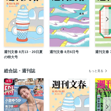
タンマ君 東海林さだお
この味 平松洋子
ツチヤの口車 土屋賢二
言霊USA 町山智浩
沢村さん家のこんな毎日 益田ミリ
夜明けのハントレス 河﨑秋子
てこずるパズル
竜馬がゆく 鈴ノ木ユウ
週刊文春 8月13・20日夏
週刊文春 8月6日号
週刊文春 
の特大号
川柳のらりくらり 柳家喬太郎
見もの聞きもの
総合誌・週刊誌
言葉尻とらえ隊 能町みね子
もっと見る
人生エロエロ みうらじゅん
新着
マンガ党宣言！ 宇垣美里
文春図書館
ワイド 神隠し あの人に婚約報告 橋本環奈フジ月９で「お
むすび」タッグ再び
４会社で社長 村上信五 農業、ＡⅠ、地方創生で“脱アイドル”