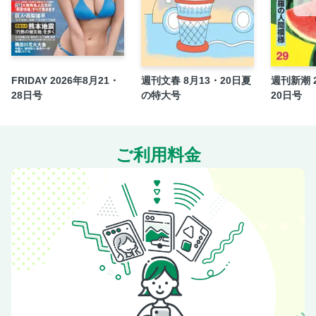
「今から行く」新宿マンション死体遺棄犯人の狂気ＬⅠＮＥ
ＺＯＺＯ前澤 養育費で４億円申告漏れの子育て事情
東証上場 タオル業界の風雲児の“鬼パワハラ音声”
伊藤理佐のおんなの窓／読者より／表紙はうたう（和田誠）
FRIDAY 2026年8月21・
週刊文春 8月13・20日夏
週刊新潮 2
28日号
の特大号
20日号
週刊文春 the Style
笠原将弘のご自愛めし ちゃんと食ってるか!?
おいしい！私の取り寄せ便 田中美保
ご利用料金