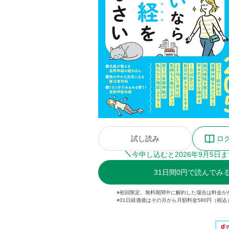
試し読み
ロ
今申し込むと
2026
年
9
月
5
日ま
31
日間
0円
で読んでみ
※初回限定。無料期間中に解約した場合は料金が
※31日経過後はその月から月額料金580円（税