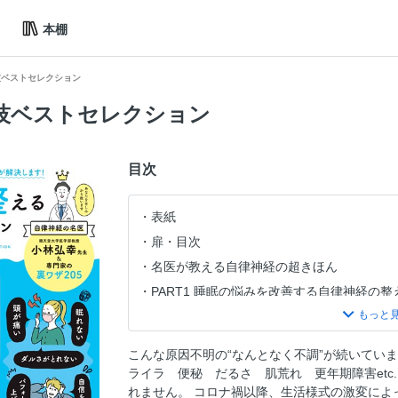
本棚
技ベストセレクション
技ベストセレクション
目次
表紙
扉・目次
名医が教える自律神経の超きほん
PART1 睡眠の悩みを改善する自律神経の整
PART2 腸の不調を改善する自律神経の整え
自律神経を整える腸活食材帖
こんな原因不明の“なんとなく不調”が続いてい
PART3 疲れやすさを改善する自律神経の整
ライラ 便秘 だるさ 肌荒れ 更年期障害etc
PART4 血行の悪さを改善する自律神経の整
れません。 コロナ禍以降、生活様式の激変によ