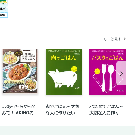
もっと見る
○○あったらやって
肉でごはん～大切
パスタでごはん～
みて！ AKIHOの材
な人に作りたい！
大切な人に作りた
料ひとつから作れ
ラクラク、happy
い！ラクラク、ha
る満足ごはん
ごはん①
ppyごはん②