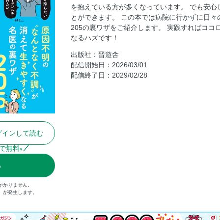
を抱えている方が多くなっています。 でも安心
名医が教える自律神経体操
とができます。 この本では病院に行かずに日々
PART5 ココロの不調を改善する自律神経の
205の裏ワザをご紹介します。 実践すればコ
PART6 更年期の不調を改善する自律神経の
なるハズです！
出版社：晋遊舎
配信開始日：2026/03/01
配信終了日：2029/02/28
グインして読む
で無料
※
る
かかりません。
込）が発生します。