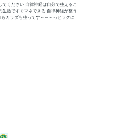
してください 自律神経は自分で整えるこ
の生活ですぐマネできる 自律神経が整う
整え方
コロもカラダも整ってす～～～っとラクに
整え方