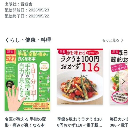
出版社：晋遊舎
今度こそ片づく 整理整とん術
配信開始日：2026/05/23
一生モノの家事テク＆アイテム
配信終了日：2029/05/22
1本で絶品！ 万能調味料のススメ
マヨネーズ＆ケチャップ＆みそ 製品テスト
くらし・健康・料理
もっと見る
新着
新着
新着
名医が教える 手指の変
季節を味わうラクうま10
毎日カン
形・痛みが良くなる本
0円おかず116＜電子新版
366＜電