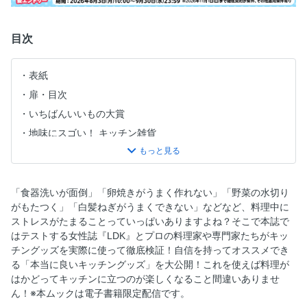
目次
表紙
扉・目次
いちばんいいもの大賞
地味にスゴい！ キッチン雑貨
人生が変わる！ 買ってよかったもの
人気ショップのPB家電
ニトリグッズ辛口ジャッジ2026
「食器洗いが面倒」「卵焼きがうまく作れない」「野菜の水切り
がもたつく」「白髪ねぎがうまくできない」などなど、料理中に
人気ショップの激推しアイテム
ストレスがたまることっていっぱいありますよね？そこで本誌で
包丁＆キッチンバサミ 最新TEST
はテストする女性誌『LDK』とプロの料理家や専門家たちがキッ
食器用洗剤 最新ベスト決定戦
チングッズを実際に使って徹底検証！自信を持ってオススメでき
る「本当に良いキッチングッズ」を大公開！これを使えば料理が
一緒に暮らしたいキッチン家電探し
はかどってキッチンに立つのが楽しくなること間違いありませ
後付けできる 小型食洗機のススメ
ん！※本ムックは電子書籍限定配信です。
冷凍保存の大正解