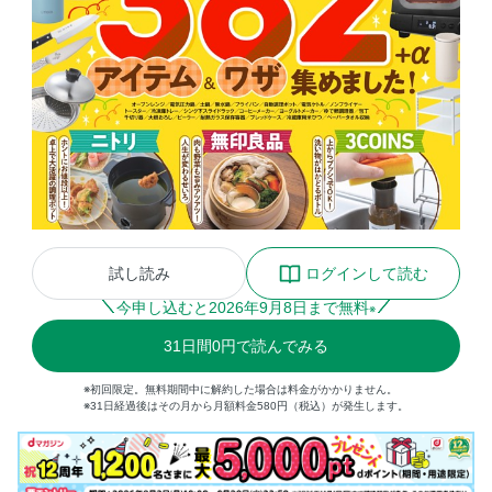
試し読み
ログインして読む
今申し込むと
2026
年
9
月
8
日まで無料
※
31
日間
0円
で読んでみる
※初回限定。無料期間中に解約した場合は料金がかかりません。
※31日経過後はその月から月額料金580円（税込）が発生します。