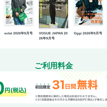
傑作ジュエリーが舞う、シチリアの夜
能の楽しみ方を知る
AIと芸術をめぐる証言
ジル・サンダー、唯一無二のデザイン哲学を
スイスの古城が育む、時を超える肌
eclat 2026年9月号
VOGUE JAPAN 20
Oggi 2026年9月号
創業100周年、カール・ラガーフェルドと 歩
26年9月号
モロッコでの文学ワークショップが 教えてく
HOROSCOPE
SHOP LIST
SUBSCRIBE
ご利用料金
NEXT ISSUE
ARCHIVE