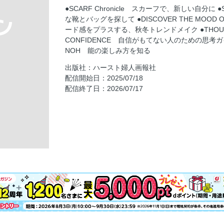
TREND MEMO
●SCARF Chronicle スカーフで、新しい自分に ●S
IN THE DRAWER
な靴とバッグを探して ●DISCOVER THE MOOD O
TREND MEMO
ード感をプラスする、秋冬トレンドメイク ●THOUGHT G
CONFIDENCE 自信がもてない人のための思考ガイド ●
THE WATCH
NOH 能の楽しみ方を知る
IN THE FASHION CLOSET
出版社：ハースト婦人画報社
LIFESTYLE
配信開始日：2025/07/18
THE NECKLACE
配信終了日：2026/07/17
FASHION NEWS
時代を投影する“ブラ”の現在地
HEALTH
MUST-HAVE
BEAUTY NEWS
「ワーク・ライフ・バランス」は女性の自己
フロアで自身のクィアネスを解放するまで
軍事政権への確固たる抵抗
過去に対峙し実践した教育の記録