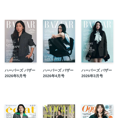
壮大な歴史を没入型展示で体験
ノスタルジーとエナジーに満ちた曲たち
逆境や不確実性に立ち向かうマインドセット
スカーフで、新しい自分に
エターナルな靴とバッグを探して
ひとさじのモード感をプラスする、秋冬メイ
自信がもてない人のための思考ガイド
建国の理念が揺らぐアメリカのゆくえ
彼女たちが輝く理由
BAZAAR.COM
ハーパーズ バザー
ハーパーズ バザー
ハーパーズ バザー
ノスタルジーに誘われて
2026年5月号
2026年4月号
2026年3月号
至高の一品を堪能して
ウォッチが主役の夏時間
移ろいゆく時の中で
きらめく星に抱かれて
カンヌ、きらめきの肖像