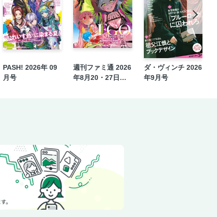
（朱猫堂）
タビュー］阿達 慶、TK from 凛と
龍ジェネリックロマンス』眉月じゅんイン
PASH! 2026年 09
週刊ファミ通 2026
ダ・ヴィンチ 2026
ー］荒俣 宏
月号
年8月20・27日合
年9月号
併号 No.1959