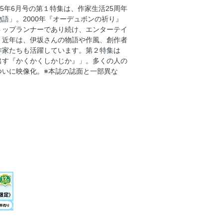
5年6月号の第１特集は、作家生活25周年
語」。2000年『オーデュボンの祈り』
トップランナーであり続け、エンターテイ
。近年は、伊坂さんの物語や作風、創作者
作家たちも活躍しています。第２特集は
出す『かくかくしかじか』」。多くの人の
ついに映像化。※本誌の誌面と一部異な
次世代に受け継がれる物語
ー
らのオノマトペ」
り」