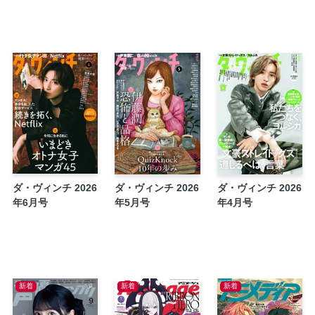
益田ミリ「スーパーマーケット宇宙」
尾崎世界観「尾崎世界観の書かなかったこと
今月の新刊文庫・新書情報
今月の新刊コミック情報
厳選!!注目の新刊コミック
ダ・ヴィンチなんでもランキング
メグ・シェリー「メグさんの読書占い」
定期購読のご案内
三浦しをん「流れ星はいつもふいうち」
特集2 東村アキコのはじまりをマンガと映像
ダ・ヴィンチ 2026
ダ・ヴィンチ 2026
ダ・ヴィンチ 2026
本棚探偵 FILE.31 一木けい
年6月号
年5月号
年4月号
高橋一生
不朽の名作「赤毛のアン」シリーズがアニメ化、
ン・シャーリー』太田 光／川又 浩×土屋堅一
石田夏穂「9.5時間、戦えますか?」
新着
新着
新着
TSUTAYAの仕掛け番長×ダ・ヴィンチが選
あの町の本棚 第34回・鳥取