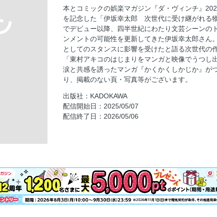
今月の絶対はずさない!プラチナ本
本とコミックの娯楽マガジン『ダ・ヴィンチ』202
古田新太
を記念した「伊坂幸太郎 次世代に受け継がれる物
八木勇征（FANTASTICS）
でデビュー以降、四半世紀にわたり文芸シーンの
ンメントの可能性を更新してきた伊坂幸太郎さん
井上瑞稀（KEY TO LIT）
としてのスタンスに影響を受けたと語る次世代の
『珈琲怪談』恩田 陸
「東村アキコのはじまりをマンガと映像でうつし
『ありか』瀬尾まいこ
涙と共感を誘ったマンガ『かくかくしかじか』が
り、掲載のない頁・写真等がございます。
『YABUNONAKA—ヤブノナカ—』金原ひとみ
出版社：KADOKAWA
『ノー・アニマルズ』鈴木涼美
配信開始日：2025/05/07
『受け手のいない祈り』朝比奈 秋
配信終了日：2026/05/06
特集1 祝! 作家生活25周年 伊坂幸太郎 
北尾トロ「走れ!トロイカ学習帳」
絶対読んで得する8冊 4人のブックウォッチャ
平井まさあき（男性ブランコ）「あちらこち
加藤俊甫「煙の中に在る話」
小原 晩「ふんだりけったりファミレスいった
穂村 弘「短歌ください」