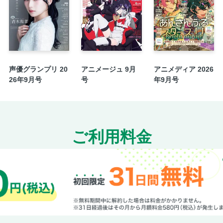
ブックデザイナーの装丁惚れ 選者・坂川朱音
パワープッシュ・映画・音楽・お笑い・SNS［イン
して時雨、くっきー！（野性爆弾）、詩織
TVアニメ&実写映画のWメディア化! 『九
タビュー
声優グランプリ 20
アニメージュ 9月
アニメディア 2026
お化け友の会通信 from 怪と幽 ［インタビュ
26年9月号
号
年9月号
電子書籍の沼にハマって眠れない!!
読者アンケート&プレゼント
注目の新刊情報
佐渡島庸平「編集者の顔が見てみたい!!」
ご利用料金
次号予告
鈴木涼美「めめSHEやつら」