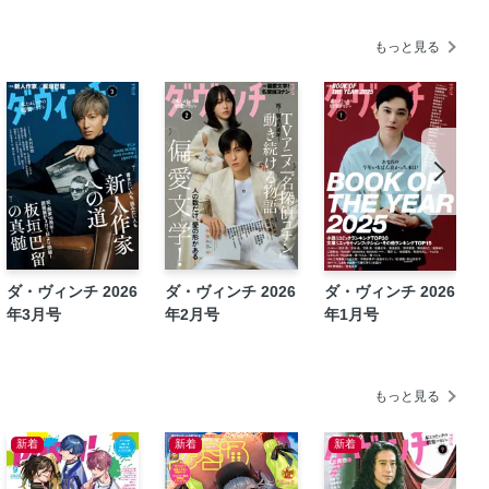
日記」
もっと見る
でうつし出す『かくかくしかじか』
ダ・ヴィンチ 2026
ダ・ヴィンチ 2026
ダ・ヴィンチ 2026
年3月号
年2月号
年1月号
NHK Eテレで放送中! アニメ『ア
×山田尚子
もっと見る
新着
新着
新着
ぶ 今月のプラチナコミック