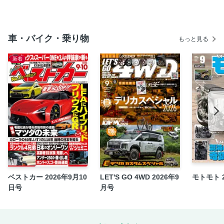
2人のモータージャーナリストが乗り比べ！ 比較試乗レポー
ト
事故＆交通トラブルの強い味方 推しのドラレコ3選
車・バイク・乗り物
もっと見る
モデリスタ／GR PARTS／純正アクセサリー 新車選びと一
緒にカスタマイズが楽しめるディーラーカスタムのすすめ
新着
安心＆快適なカーライフをバックアップする カーセキュリ
ティ＆オーディオカスタムはじめの一歩
実践1泊インプレ！ ランクルで車中泊
人とは違うランクルがいい カスタムするとどう変わる!?
さらりと乗れるお洒落なカスタム アウトドア仕様の魅力
“人とは違う”を楽しむカスタムの世界 LAND
CRUISER×CUSTOMs
LINE公式アカウントはじめました。
三栄の新刊紹介
ベストカー 2026年9月10
LET'S GO 4WD 2026年9
モトモト 
東京オートサロン2025 告知
日号
月号
裏表紙