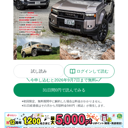
試し読み
ログインして読む
今申し込むと
2026
年
9
月
7
日まで無料
※
31
日間
0円
で読んでみる
※初回限定。無料期間中に解約した場合は料金がかかりません。
※31日経過後はその月から月額料金580円（税込）が発生します。