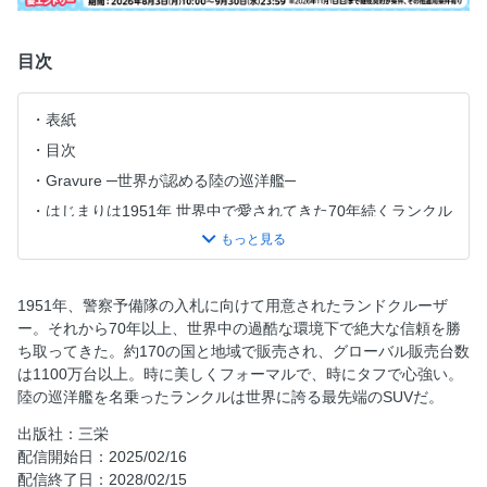
目次
表紙
目次
Gravure ─世界が認める陸の巡洋艦─
はじまりは1951年 世界中で愛されてきた70年続くランクル
の系譜
サイズ？ 価格？ コンセプト？ 250/300/70系 3車の違いっ
て!?
1951年、警察予備隊の入札に向けて用意されたランドクルーザ
主要装備一覧表＆諸元表【縮刷版】付き 3車の素性を徹底解
ー。それから70年以上、世界中の過酷な環境下で絶大な信頼を勝
剖 250系
ち取ってきた。約170の国と地域で販売され、グローバル販売台数
300系
は1100万台以上。時に美しくフォーマルで、時にタフで心強い。
陸の巡洋艦を名乗ったランクルは世界に誇る最先端のSUVだ。
70系
販売店に直撃取材 ディーラーで売れ筋と納期聞いてみた
出版社：三栄
配信開始日：2025/02/16
“安心して走る”を追求した 最先端の安全性能技術
配信終了日：2028/02/15