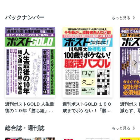
第二部 認知症も恐くない！「老化」を遅らせる新常識
バックナンバー
100歳までボケない「100年脳」のつくり方
もっと見る
70歳でボケる人 100歳でもボケない人
「認知症ステージ0」なる前に発見！49項目完全チェックリ
スト
老化が早い人遅い人
寿命が10年縮まる食事 寿命が10年延びる食事
「健診結果」の正しい読み方 完全図解
100年健脚をつくる1分体操
100年視力のカギ スマホ疲れ目解消術
週刊ポストGOLD 人生最
週刊ポストGOLD １００
週刊ポスト
後の１０年「勝ち組」
歳までボケない！「脳活
減らす、
「負け組」分岐点
パズル」
総合誌・週刊誌
もっと見る