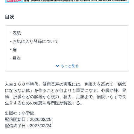
目次
表紙
お気に入り登録について
扉
目次
第一部 万病に打ち克つ「強い臓器」を手に入れる
100歳まで「がん」にならない100年臓器のつくり方
「100年歯」ハーバード式口腔ケア
人生１００年時代、健康長寿の実現には、免疫力を高めて「病気
にならない体」を作ることが何よりも重要になる。心臓や肺、胃
100歳まで病院いらず！100年免疫のつくり方
腸、肝臓などの臓器から視力、聴力、足腰まで、病院いらずで長
腎臓大復活
生きするための知恵を専門医が解説する。
完全図解 聴力アップ！30秒耳体操
出版社：小学館
100年破れない「しなやか血管」をつくる
配信開始日：2026/02/25
名医が教える「長生き血液」「早死に血液」
配信終了日：2027/02/24
超百寿者の共通点「タップリ血流」をめざす