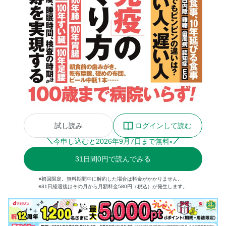
試し読み
ログインして読む
今申し込むと
2026
年
9
月
7
日まで無料
※
31
日間
0円
で読んでみる
※初回限定。無料期間中に解約した場合は料金がかかりません。
※31日経過後はその月から月額料金580円（税込）が発生します。