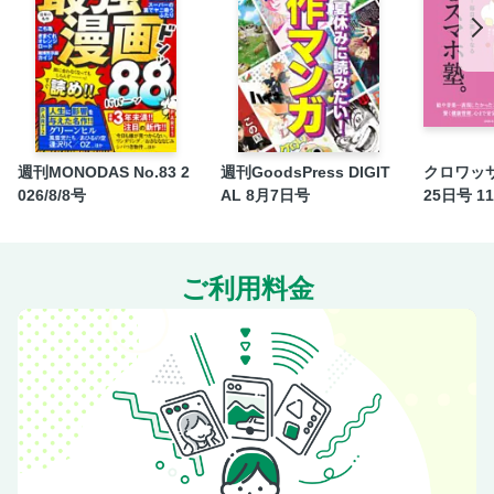
nanuk ＆ Premium 「民藝のこと」
＆ Paris 木戸美由紀のパリところどころ案内 「14区」ほ
か
＆ Taipei 片倉真理の台北漫遊指南 「北投」ほか
＆ Kyoto 大和まこの京都さんぽ部 「ワイン」ほか
＆ COOKING 渡辺有子の料理教室ノート 「セロリ」
週刊MONODAS No.83 2
週刊GoodsPress DIGIT
クロワッサ
026/8/8号
AL 8月7日号
25日号 1
＆ NEKO だって、ねこだもん。 「気づけばネコ団子、わ
びとさび」
＆ CAR LIFE 私とクルマ。 「美菜海×アウトビアンキ・
A112」
ご利用料金
＆ Beauty キレイの理屈 〈アルビオン／クリニーク〉
＆ food Ｐレミアム通信 「健全でのびやか、五十嵐可菜
さんの中華料理」
＆ BOOKS 18 MILES OF BOOKS 果てしのない本の話
「転がる石のように」
＆ Lifelong Items これから20年、使いたい日用品。 「散
歩にちょうどいい、オーバル形のカゴ」