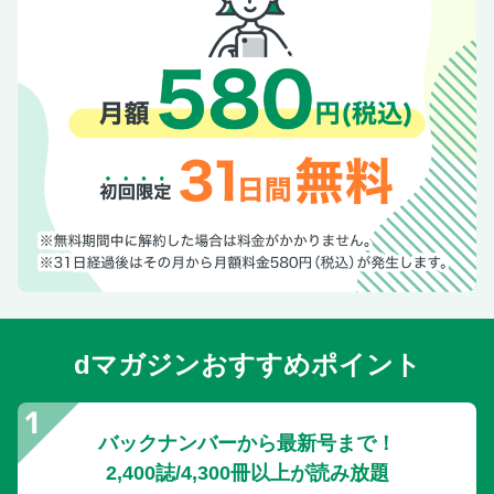
＆ NAOKO 大草直子の好きな時間、好きなもの。
「〈IRIS 47〉のイヤリング」 次号予告
自社広 2
dマガジンおすすめポイント
バックナンバーから最新号まで！
2,400誌/4,300冊以上が読み放題