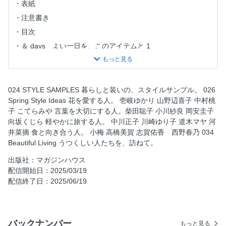
表紙
注意書き
目次
＆ days よい一日を、このアイテムと 1
＆ days よい一日を、このアイテムと 2
＆ days よい一日を、このアイテムと 3
＆ days よい一日を、このアイテムと 4
024 STYLE SAMPLES 暮らしと装いの、スタイルサンプル。 026
Spring Style Ideas 花を愛する人。 壱岐ゆかり 山野辺喜子 中村桃
＆ style 「New Classic」
子 こてらみや 言葉を大切にする人。柴田聡子 小川紗良 岡安圭子
STYLE SAMPLES 暮らしと装いの、スタイルサンプル。
向坂くじら 軽やかに旅する人。 中川正子 川崎ゆり子 道木マヤ 河
Spring Style Ideas 花を愛する人。壱岐ゆかり 山野辺喜子
井菜摘 食と向き合う人。 小梅 高橋美賀 志賀佑香 西野春乃 034
中村桃子 こてらみや 言葉を大切にする人。柴田聡子 小川
Beautiful Living うつくしい人たちを、訪ねて。
紗良 岡安圭子 向坂くじら 軽やかに旅する人。中川正子 川
出版社：マガジンハウス
崎ゆり子 道木マヤ 河井菜摘 食と向き合う人。小梅 高橋美
配信開始日：2025/03/19
賀 志賀佑香 西野春乃
配信終了日：2025/06/19
Beautiful Living うつくしい人たちを、訪ねて。 崔 聡子
若菜晃子 廣瀬瑠美 小林みどり 前田エマ 滝本玲子
My Style History 装いの履歴書。 原 由美子 浅野順子 大橋
バックナンバー
利枝子
もっと見る