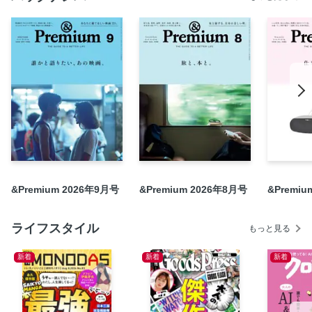
Ways of Life 作り手たちの、仕事と暮らし。 櫻井智和 成
田周平・鮫島 陽 岡田 学
My Favorite Place 居場所のスタイルサンプル。 高橋ヨー
コ 塚本太朗 早崎円馨
15 Things That Make Everyday Happy これからの毎日を
豊かにするもの。
定期購読とバックナンバーのご案内
自社広 1
＆ TRIED IT オモムロニ。さんが使ってわかった これ、
ここがいいよね。 〈we are rewind／アンビエンテック〉
&Premium 2026年9月号
&Premium 2026年8月号
&Premiu
＆ selection THINGS for BETTER LIFE 〈グッチ〉ほか 1
＆ selection THINGS for BETTER LIFE 〈グッチ〉ほか 2
ライフスタイル
＆ selection THINGS for BETTER LIFE 〈グッチ〉ほか 3
もっと見る
＆ selection THINGS for BETTER LIFE 〈グッチ〉ほか 4
新着
新着
新着
＆ selection ＋ mina perhonen
＆ selection ＋ MIKIMOTO
INFORMATION