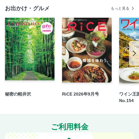
自社広告
お出かけ・グルメ
もっと見る
栃木SC
H.C.栃木日光アイスバックス
宇都宮ブリッツェン
栃木ゴールデンブレーブス
編集後記
Astrology
読者プレゼント
自社広告
次号予告
宇都宮ブレックス優勝記念応援ページ
秘密の軽井沢
RiCE 2026年9月号
ワイン王国
No.154
ご利用料金