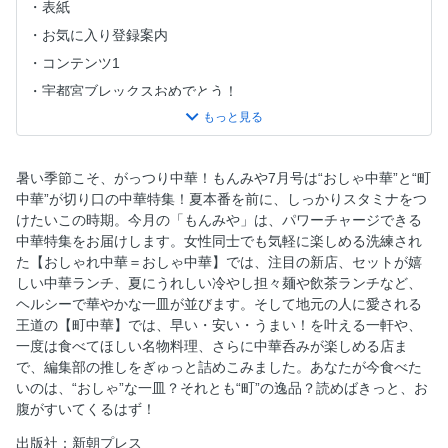
表紙
お気に入り登録案内
コンテンツ1
宇都宮ブレックスおめでとう！
コンテンツ2
自社広告
もんみや そば部
暑い季節こそ、がっつり中華！もんみや7月号は“おしゃ中華”と“町
中華”が切り口の中華特集！夏本番を前に、しっかりスタミナをつ
SHOP NEW OPEN!
けたいこの時期。今月の「もんみや」は、パワーチャージできる
食べたいのは？おしゃ中華or町中華
中華特集をお届けします。女性同士でも気軽に楽しめる洗練され
中華料理のうれしい効果
た【おしゃれ中華＝おしゃ中華】では、注目の新店、セットが嬉
しい中華ランチ、夏にうれしい冷やし担々麺や飲茶ランチなど、
本格中華が味わえる 気になるあの店へ
ヘルシーで華やかな一皿が並びます。そして地元の人に愛される
セットメニューでうれしい 中華ランチはいかが？
王道の【町中華】では、早い・安い・うまい！を叶える一軒や、
夏に食べたい冷やし担々麺
一度は食べてほしい名物料理、さらに中華呑みが楽しめる店ま
で、編集部の推しをぎゅっと詰めこみました。あなたが今食べた
ちょっぴり優雅に 飲茶を満喫したい
いのは、“おしゃ”な一皿？それとも“町”の逸品？読めばきっと、お
チャイニーズスイーツコレクション
腹がすいてくるはず！
地元民から愛される ハズさない町中華
出版社：新朝プレス