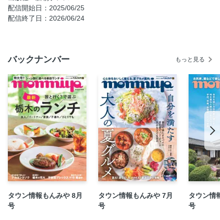
一度は食べてほしい 町中華のこの一品！
配信開始日：2025/06/25
昼も夜も楽しめる！ 中華呑みのすゝめ
配信終了日：2026/06/24
全体MAP
自社広告
バックナンバー
栃木の花火大会 PICK UP
もっと見る
自社広告
宇都宮ブレックス CHAMPIONS SPECIAL
自社広告
地域おこし協力隊のこのまちのトリコ
もんみや学生編集部の今日の予定は予算次第⁉
とちぎ リーダーズランチ
栃木の農家を応援する TSUNAGARU-TOCHIGI
ようこそ♡もん太の部屋
ご当地FILE
タウン情報もんみや 8月
タウン情報もんみや 7月
タウン情報
自社広告
号
号
号
栃木で働くっておもしろい！BeCAL【ビーカル】