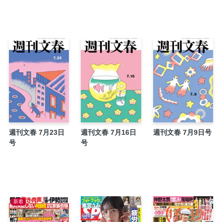
沢村さん家のこんな毎日 益田ミリ
りさは優雅に暮らしたい 綿矢りさ
てこずるパズル
竜馬がゆく 鈴ノ木ユウ
言葉尻とらえ隊 能町みね子
「どんぶらこ」 山﨑 努
ＧＡＭＥ ―ゲーム― 村山由佳
川柳のらりくらり 柳家喬太郎
アウト老のすすめ みうらじゅん
週刊文春 7月23日
週刊文春 7月16日
週刊文春 7月9日号
見もの聞きもの
号
号
文春図書館
マンガ党宣言！ 宇垣美里
師匠はつらいよ 杉本昌隆
国宝級の活躍 吉沢亮がばけたいハリウッドス
新着
フジアナ大量退社 エース宮司愛海は“海外逃亡
焼鳥屋で目撃！ 伊藤沙莉の“甘噛み夫婦喧嘩”