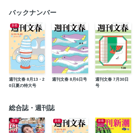
バックナンバー
新着
週刊文春 8月13・2
週刊文春 8月6日号
週刊文春 7月30日
0日夏の特大号
号
総合誌・週刊誌
新着
新着
新着