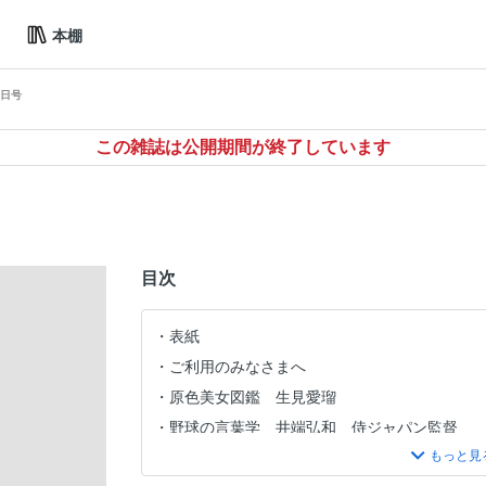
本棚
6日号
この雑誌は公開期間が終了しています
目次
表紙
ご利用のみなさまへ
原色美女図鑑 生見愛瑠
野球の言葉学 井端弘和 侍ジャパン監督
THIS WEEK