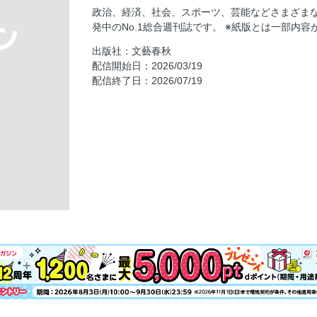
推して推されて 中丸雄一
政治、経済、社会、スポーツ、芸能などさまざま
つだぶん 津田健次郎
発中のNo.1総合週刊誌です。 ※紙版とは一部内容
サイバーエージェント社長 藤田晋のリーチ
出版社：文藝春秋
そこからですか!? 池上 彰
配信開始日：2026/03/19
配信終了日：2026/07/19
新聞不信
食味探検隊
夜ふけのなわとび 林 真理子
いまなんつった？ 宮藤官九郎
令和新語採集 三宅香帆
「マイナス７歳に見える」文春美容講座(3)
ルイタカヒロ
新・家の履歴書 浜内千波
日々我人間 桜 玉吉
この味 平松洋子
ツチヤの口車 土屋賢二
言霊USA 町山智浩
豪華ミステリー競作「5分の迷宮」清潔だった