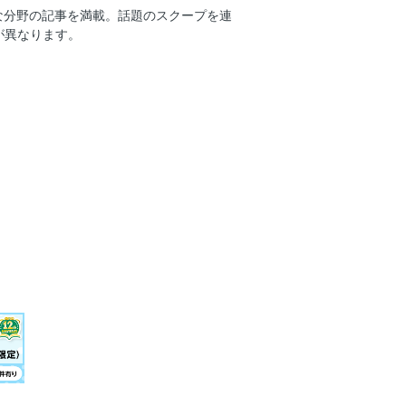
な分野の記事を満載。話題のスクープを連
が異なります。
・ツモ・ドラ１
 パサパサをツヤ髪に白髪も美しく！ テ
公園 背筋