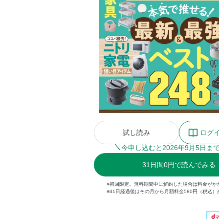
試し読み
ログ
今申し込むと
2026
年
9
月
5
日ま
31
日間
0円
で読んでみる
※初回限定。無料期間中に解約した場合は料金がか
※31日経過後はその月から月額料金580円（税込