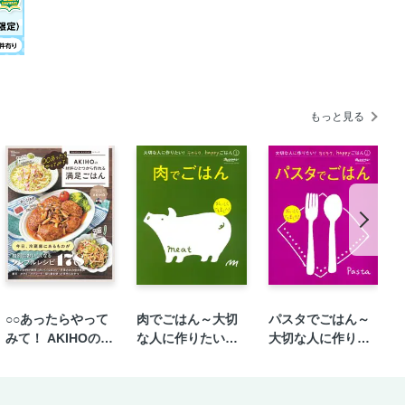
もっと見る
○○あったらやって
肉でごはん～大切
パスタでごはん～
みて！ AKIHOの材
な人に作りたい！
大切な人に作りた
料ひとつから作れ
ラクラク、happy
い！ラクラク、ha
る満足ごはん
ごはん①
ppyごはん②