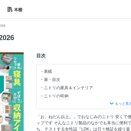
本棚
2026
2026
目次
表紙
扉・目次
ニトリの家具＆インテリア
ニトリの収納
ニトリの寝具／リビング
ニトリの日用品
「お、ねだん以上。」でおなじみのニトリ 安くて
ニトリのキッチン雑貨
ップです そんなニトリ製品のなかでも本当に便利
ニトリの家電
ち、テストする女性誌『LDK』は日々検証を繰り返