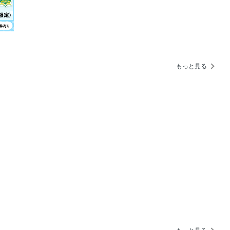
t2 突撃！ SDGsな社会科見学
rt3 高校時代の「留学」がミライを変
t4 2026オープンキャンパス大リサー
もっと見る
ル秘ウラ話
ん（LIL LEAGUE）を直撃！
OVE占い