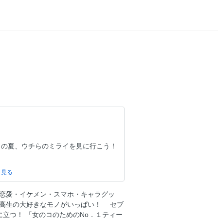
 ーこの夏、ウチらのミライを見に行こう！
ト発表！
恋愛・イケメン・スマホ・キャラグッ
子高生の大好きなモノがいっぱい！ セブ
ummer Talk
に立つ！ 「女のコのためのNo．１ティー