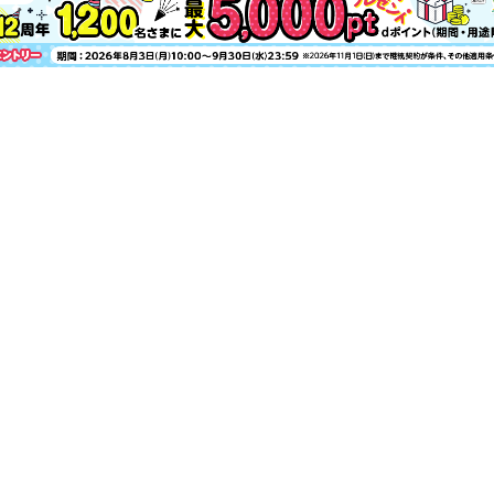
ンでミライ更新中
この夏、ウチらのミライを見に行こうPar
この夏、ウチらのミライを見に行こうPa
える！
この夏、ウチらのミライを見に行こうPar
チ！！
なにわ“Tシャツ”男子！
サプライズだらけのドラマ『GTO』マ
ドラマ『GTO』で注目の17歳・難波碧空く
ゲッターズ飯田さんの五星三心☆激アツL
JKのためのST保健室
Shop List
STモtalk
裏表紙