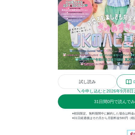
試し読み
今申し込むと
2026
年
9
月
8
日
31
日間
0円
で読んでみ
※初回限定。無料期間中に解約した場合は料金
※31日経過後はその月から月額料金580円（