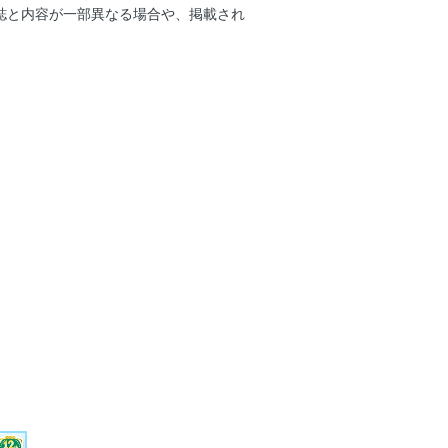
ツSNAP2026
誌と内容が一部異なる場合や、掲載され
が愛する“古着”の世界へようこそ
 最旬ヘアアレンジ
り かき氷メイク
コ目三姉妹 真夏の恋の着まわし劇場
enプレゼンツ こまかすぎるカップル胸き
の最強夏遊び＆映えテクまとめ
s（ハーツトゥハーツ）的 最強Summerプラ
t1 高校生たちの最新SDGsアクショ