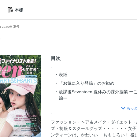
本棚
en 2026年 夏号
号
目次
表紙
「お気に入り登録」のお勧め
放課後Seventeen 夏休みの課外授業
編ー
目次
ミスセブンティーン2026 ファイナリス
ファッション・ヘア＆メイク・ダイエット・
JKのハピ夏計画！
ズ・制服＆スクールグッズ・・・・・・女
JKのハピ夏計画！プラン1 STモのHappy S
ンティーンは、かわいい！ おもしろい！ 役