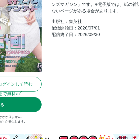
JKのハピ夏計画！プラン2 夏の推しTシャ
ンズマガジン」です。※電子版では、紙の雑
ないページがある場合があります。
JKのハピ夏計画！プラン3 じゅったん
出版社：集英社
JKのハピ夏計画！プラン4 イベント別
配信開始日：2026/07/01
JKのハピ夏計画！プラン5 夏はひんや
配信終了日：2026/09/30
JKのハピ夏計画！プラン6 令和のネ
10days
JKのハピ夏計画！プラン7 Sevente
ゅんストーリー
JKのハピ夏計画！プラン8 JKのため
Seventeen Times Summer Issue
ログインして読む
Misakism ミサキイズム
まで無料
※
月島琉衣、ただいま更新中。
STスーパーアンケート2026
る
STに2号連続降臨 Hearts 2 Heart
がかかりません。
ン
税込）が発生します。
この夏、ウチらのミライを見に行こう
この夏、ウチらのミライを見に行こうPar