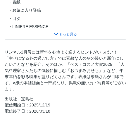
表紙
お気に入り登録
目次
LINIERE ESSENCE
COVER LADY:奈緒さん
ミッフィー・ボリス付録紹介
菊池亜希子 おしゃれのたしなみ 最終回
リンネル2月号には新年を心地よく迎えるヒントがいっぱい！
「幸せになる冬の過ごし方」では素敵な人の冬の装いと新年にし
心地よく迎える、新しい年。 幸せになる冬の過ごし方
たいことなどを紹介。そのほか、「ベストコスメ大賞2025」「人
人気料理家さんたちの 気軽に愉しむ「おつまみおせち」
気料理家さんたちの気軽に愉しむ『おつまみおせち』」など、年
今年話題になった“美容の名品”が一堂に！ ベストコスメ大
末年始を彩る特集が盛りだくさんです。表紙は奈緒さんが目印で
賞2025
す。※紙の本誌誌面と一部異なり、掲載の無い頁・写真等がござい
ます。
洗顔は今、原点回帰 シンプルステップの石けんスキンケア
いい眠りのための 冬のお風呂とあったかルーティン
出版社：宝島社
配信開始日：2025/12/19
手間なく、体も心も温まる！ 有賀 薫さんのごちそうスー
配信終了日：2026/03/18
プ鍋
だるさ、不眠、胃腸の不調……etc. なんとなく不調に打ち
勝つ“冬バテ”解消法