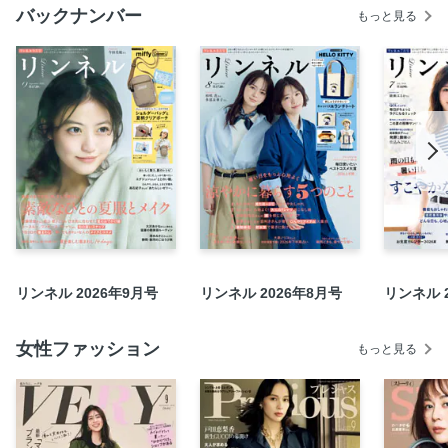
バックナンバー
ゆべしさんのウエディングレポ 笑顔に包まれた幸せな日
もっと見る
竹花いち子さん お皿のリクエスト Episode #9
これがみやこのいきるみち 第33回
次号予告
LINIERE SELECTION
ショップリスト
読者プレゼント
LINIERE CULTURE
PEOPLE ～浜辺美波さん～
INTERVIEW ～吉高由里子さん～
リンネル 2026年9月号
リンネル 2026年8月号
リンネル 
リンネル男子会
おぱんつ君 THEME: 41
女性ファッション
星がたり［リンネル星占い］
もっと見る
年末年始はリンネル.jpでもっと楽しく！
リンネル暮らし部