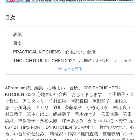
目次
表紙
目次
PRACTICAL KITCHENS 心地よい、台所。
THOUGHTFUL KITCHEN 2022 心地のいい台所、おじゃま
します。
27 TIPS FOR TIDY KITCHEN 使いやすく、片付けやす
い、心地いい台所の仕組み。
&Premium特別編集 心地よい、台所。 006 THOUGHTFUL
THOUGHTFUL KITCHEN 2023 居心地も使い勝手もいい、
KITCHEN 2022 心地のいい台所、おじゃまします。 金子朋子・金
料理上手の台所。
子哲也 アミタマリ 竹村正秋 阿部直樹・阿部順子 重松久
55 Essential Kitchen Tools for 5 Culinary Experts 5人の料
恵 小川麻美 キリリ YUI 斉藤葉子 小椋えりか 村口 良・
理家が選ぶ、愛用の台所道具55
村口恭子 宮本しばに 緇井鶏子 荒木ゆきえ 安田太陽・安田
詩織 神保智子・永松大剛 坪田あさみ かるべけいこ・野中 元
自社広
067 27 TIPS FOR TIDY KITCHEN 使いやすく、片付けやすい、心
地いい台所の仕組み。 料理家・作家／樋口直哉 整理収納コンサ