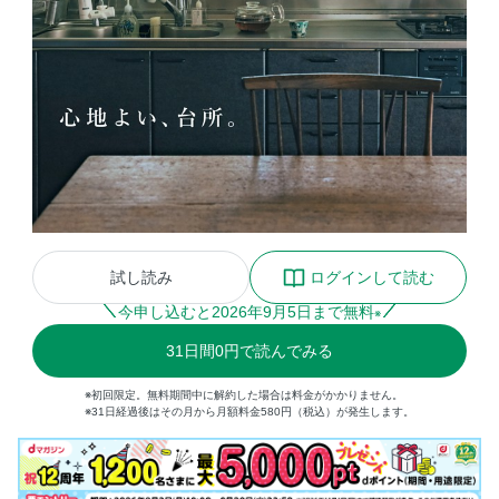
試し読み
ログインして読む
今申し込むと
2026
年
9
月
5
日まで無料
※
31
日間
0円
で読んでみる
※初回限定。無料期間中に解約した場合は料金がかかりません。
※31日経過後はその月から月額料金580円（税込）が発生します。