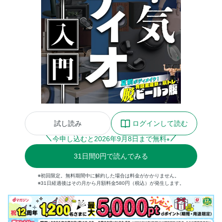
試し読み
ログインして読む
今申し込むと
2026
年
9
月
8
日まで無料
※
31
日間
0円
で読んでみる
※初回限定。無料期間中に解約した場合は料金がかかりません。
※31日経過後はその月から月額料金580円（税込）が発生します。