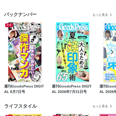
グラビア連載 GPgirls 澄田綾乃
マンガ連載 『マザーグール』第11話（菅原キク）
バックナンバー
もっと見る
Pick up！
新着
マンガ連載 『月姫桐璃参ります！』第44話（柴田泰希）
次号予告
週刊GoodsPress DIGIT
週刊GoodsPress DIGIT
週刊Goods
AL 8月7日号
AL 2026年7月31日号
AL 202
ライフスタイル
もっと見る