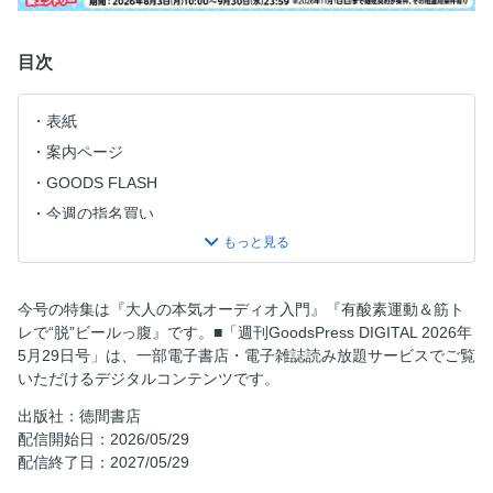
目次
表紙
案内ページ
GOODS FLASH
今週の指名買い
CONTENTS
大人の本気オーディオ入門
大人の本気オーディオ入門 Part1:イヤホン編
今号の特集は『大人の本気オーディオ入門』『有酸素運動＆筋ト
レで“脱”ビールっ腹』です。■「週刊GoodsPress DIGITAL 2026年
大人の本気オーディオ入門 Part2：ヘッドホン編
5月29日号」は、一部電子書店・電子雑誌読み放題サービスでご覧
大人の本気オーディオ入門 Part3:サウンドバー・スピーカー
いただけるデジタルコンテンツです。
編
出版社：徳間書店
大人の本気オーディオ入門 Part4:プレーヤー編
配信開始日：2026/05/29
大人の本気オーディオ入門 Part5:アンプ・レシーバー編
配信終了日：2027/05/29
有酸素運動＆筋トレで“脱”ビールっ腹