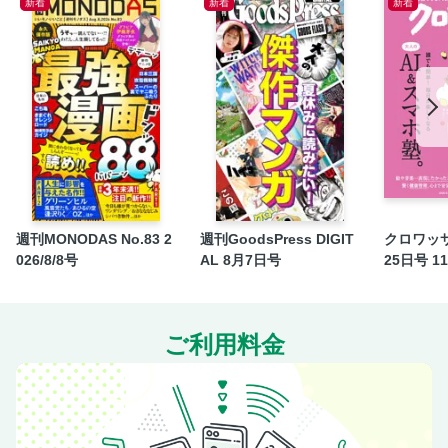
新着
新着
新着
週刊MONODAS No.83 2
週刊GoodsPress DIGIT
クロワッサ
026/8/8号
AL 8月7日号
25日号 1
ご利用料金