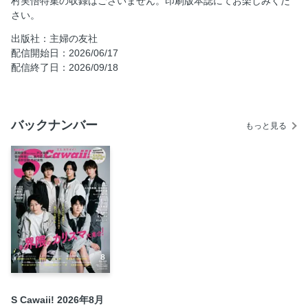
村実悟特集の収録はございません。印刷版本誌にてお楽しみくだ
さい。
モーニング娘。’26 小田さくら わたしのリズム
ME:I MIU×SUZU 白から色づいていく花
出版社：主婦の友社
配信開始日：2026/06/17
本島純政が美しい理由。
配信終了日：2026/09/18
MATSURI 松岡卓弥 愛に満ちて。
四方八方、紅しょうが
#らぶしっくの愛されフェイス
バックナンバー
もっと見る
Gallllllliyって？
薬屋連載
Poff
上西怜連載
プレゼント＆ショップリスト
自社広
S Cawaii! 2026年8月