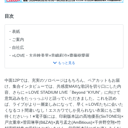
目次
表紙
ご案内
自社広
=LOVE・大谷映美里×音嶋莉沙×齋藤樹愛羅
目次
レギュラーモデルダイアリー
特集トビラ
中面12Pでは、充実のソロページはもちろん、ペアカットもお届
け。集合インタビューでは、共感度MAXな歌詞を切り口にした内
夏は絶対、GALでいく！
容、さらに＝LOVE STADIUM LIVE「Beyond “KYUN”」に向けて
無個性じゃない「白」と「黒」
意気込みをたっっっぷりと語っていただきました。これを読め
NEW 森ガールのはじめ方。
ば、ライブがより一層楽しみになって、早く＝LOVEたちに会いた
くなるコト間違いなし！エスカワでしか見られない衣装にもご期
推しと会う日のオトナ甘。
待くださいっ！※電子版には、印刷版本誌の髙地優吾(SixTONES)×
気分は"海外ガール"一択
戸次重幸×菅田琳寧(B&ZAI)×真弓孟之(AmBitious)×千井野空翔×竹
大本命は「2016っぽ」STYLE