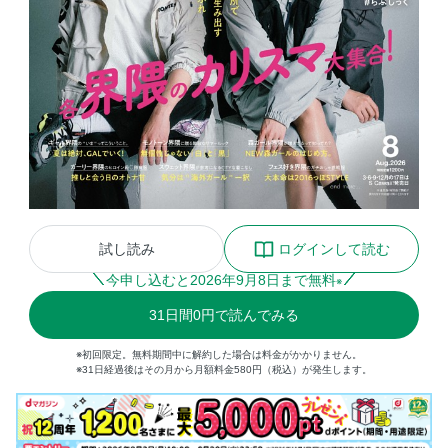
試し読み
ログインして読む
今申し込むと
2026
年
9
月
8
日まで無料
※
31
日間
0円
で読んでみる
※初回限定。無料期間中に解約した場合は料金がかかりません。
※31日経過後はその月から月額料金580円（税込）が発生します。