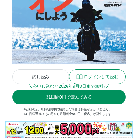
試し読み
ログインして読む
今申し込むと
2026
年
9
月
8
日まで無料
※
31
日間
0円
で読んでみる
※初回限定。無料期間中に解約した場合は料金がかかりません。
※31日経過後はその月から月額料金580円（税込）が発生します。