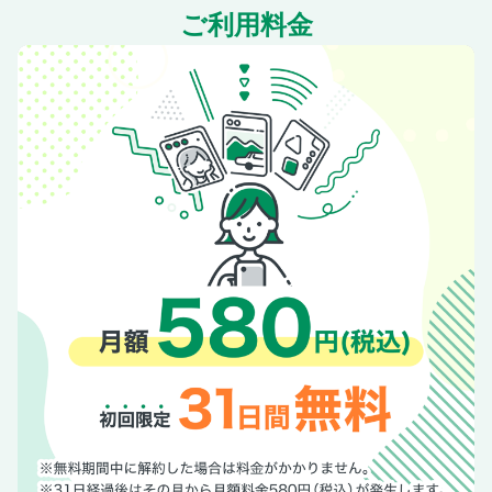
マヒトが行く【第86回】身近なリゾートで愛犬と過ごす休日
ご利用料金
［大久保製作所］愛犬と旅する夢を叶える バイク専用ペッ
トキャリー