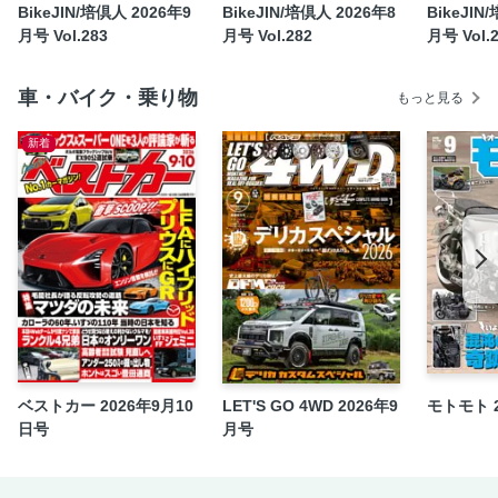
BikeJIN/培倶人 2026年9
BikeJIN/培倶人 2026年8
BikeJIN
［A.S.H］エンジンオイルはどうやって作り出されるのか？
月号 Vol.283
月号 Vol.282
月号 Vol.
信頼のSENAメッシュがこの価格!? J30の衝撃
BMW Clubs Nippon 全国大会2025 in九州
車・バイク・乗り物
もっと見る
買いたい新書 JRP／KADOYA／Magical Racing
新着
トナリのバイク人
バイク日和
ハーレー和尚のバイク説法
一度は走りたい全国林道ツーリングガイド
「旅」マンガ連載 『車中泊 方向指示器（ウインカー）は貴
方に任せる！（仮）』
培倶人チャンネル
GSX-S/R Meeting2025
Thinking Time
ベストカー 2026年9月10
LET'S GO 4WD 2026年9
モトモト 
読者プレゼント
日号
月号
［BMW Motorrad］ついに揃った新型R1300ラインアップ シ
ョールームで実車をみて、触れて、試乗しよう！