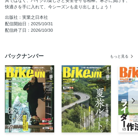
具ではなく、バイクの楽しさと安全を守る相棒。寒さに負けず、
に決めてます」
快適さを手に入れて、今シーズンも走り出しましょう！
［ 巻頭特集 ］寒さが、走りの楽しさを深くする。 この季節
出版社：実業之日本社
を“オン”にしよう
配信開始日：2025/10/31
[ Part.1 ] 今ならまだ間に合う！ 秋色に染まる全盛の紅葉ロ
配信終了日：2026/10/30
ード
ギリギリ間に合う！ 滑り込み絶景ロード 20選
冬季閉鎖は誰が決めている？
バックナンバー
もっと見る
[ Part.2 ] 定番ルート新発見！ 冬でも走れるツーリングエリ
ア
冬季のツーリングを快適に楽しむコツ
［BikeJIN TT2025］ 冬も走れる絶景ロード
電熱で変わる冬ライドの常識
今年こそデビュー！ 電熱アイテムカタログ KIJIMA／
NANKAI／HYOD／TAICHI／山城／LINKS
［SENA］新しいバイクツール WAVEなんでもQ＆A！
ライダーに優しい宿
深掘りバイク日誌 BMW R 1300 RT ASA