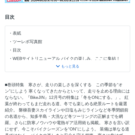
目次
表紙
ツーレポ写真館
目次
WEBサイトリニューアル バイクの楽しみ、ここに集結！
BikeJINオリジナルグッズ EC＆イベントで好評発売中!
定期購読キャンペーン
バイクジンTT通信12月号「TTミーティングFINAL 2会場の
■巻頭特集 寒さが、走りの楽しさを深くする この季節を“オ
コンテンツについて」
ン”にしよう 寒くなってきたからといって、走りを止める理由には
ならない。『BikeJIN』12月号の特集は「冬をONにする。」。 紅
BikeJIN祭り@岩手・雫石 開催レポート「快晴の雫石にライ
葉が終わってもまだ走れる道、冬でも楽しめる絶景ルートを厳選
ダー大集合！」
紹介。 磐梯吾妻スカイラインや日塩もみじラインなど冬季閉鎖前
BikeJIN祭り@長野・下諏訪 開催レポート「絶景の終着点下
の名道から、知多半島・大洗など冬ツーリングの正解までを網
諏訪で広がるライダー同士の輪」
羅。 さらに防寒ノウハウや電熱ギア活用術も掲載。 寒さを言い訳
BikeJIN祭り長野・下諏訪で出逢ったディープなミシュラン
にせず、今こそバイクシーズンを“ON”にしよう。 装備は単なる道
ユーザー7人「抜群の安心感とロングライフ次もミシュラン