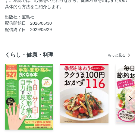
す。本誌では、心臓をいたわりながら、健康寿命をのばすための
すきやね」
具体的な方法をご紹介します。
「3つ減らして1つ増やす」が血管を若返らせるコツ
出版社：宝島社
血管を強くする栄養素
配信開始日：2026/05/30
心臓をいたわる食事ルール
配信終了日：2029/05/29
心臓をいたわる食べ物
血管力をパワーアップさせる組み合わせ
STOP！ 動脈硬化 減らしたい食品
くらし・健康・料理
もっと見る
〈COLUMN〉 “現代食”が血管力を下げている!?
＜酸素をできるだけ取り入れる＞
しっかり呼吸できていますか？
深い呼吸は健康のための第一歩
心臓をいたわる運動
心臓を無駄づかいする運動
〈COLUMN〉 趣味が脳の血流を上げ認知症を遠ざける！
＜自律神経を鍛える＞
100歳心臓のカギは自律神経にありました