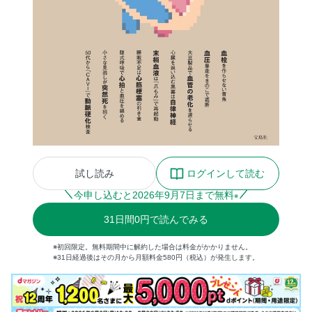
試し読み
ログインして読む
今申し込むと
2026
年
9
月
7
日まで無料
※
31
日間
0円
で読んでみる
※初回限定。無料期間中に解約した場合は料金がかかりません。
※31日経過後はその月から月額料金580円（税込）が発生します。