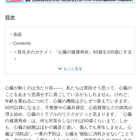
目次
表紙
Contents
＜長生きのカナメ！ 「心臓の健康寿命」60歳を100歳にする
＞
心臓ってどんな働きをするの？
心臓は消耗品。無駄づかいが病気を引き起こします
“血管力”を高めて心臓をいたわろう
心臓が動くのは当たり前――。私たちは普段そう思って、心臓の
動脈硬化は18歳から始まっています
ことをあまり意識せずに過ごしているかもしれません。けれど、
年齢を重ねるにつれて、心臓の機能は少しずつ衰えていきます。
どちらになりやすい？ 血管が「破れる病気」or「詰まる病
60代以降になると、不整脈や心臓弁膜症、心筋梗塞などの病気が
気」
増え始め、心臓のトラブルのリスクがぐっと高まります。「心臓
〈COLUMN〉 「突然死」は突然ではない？
の健康寿命」は、何も対策をしなければ60歳くらいまで。しか
＜心臓の健康寿命を100歳にのばす食事術＞
も、心臓の細胞はほかの臓器と違い、傷んでも再生しません。心
臓は“消耗品”。一番の予防は、心臓を“無駄に消耗させない”ことで
まず覚えておきたい！ 心臓＆血管を健康にする「おさかな