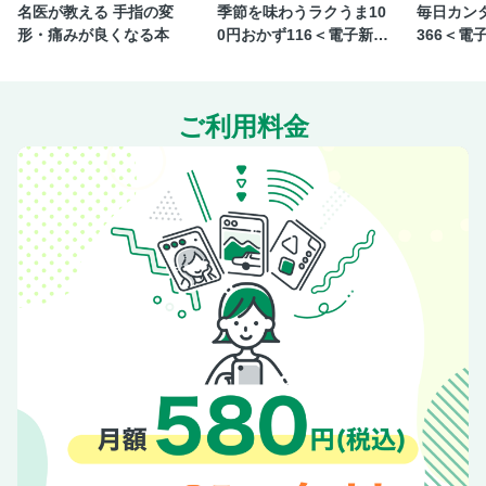
交感神経と副交感神経、どちらが優位？
名医が教える 手指の変
季節を味わうラクうま10
毎日カン
形・痛みが良くなる本
0円おかず116＜電子新版
366＜電
「がんばる神経」と「休む神経」の本当の関係
＞
自律神経の“閾値”を高めよう！
自律神経を整えて心臓をいたわる生活習慣
ご利用料金
＜心臓をいたわるのはどっち!? クイズ＞
〈COLUMN〉 恋愛感情は自律神経を安定させる
心臓病と併発しやすい病気
南先生が伝えたい 守ってほしい3つのこと
血管年齢は、実年齢のマイナス20歳！ 南先生が実践する健
康習慣