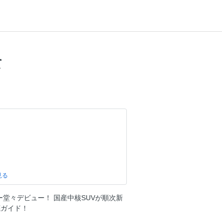
て
ビー堂々デビュー！ 国産中核SUVが順次新
新EVのすべて 告知
底ガイド！