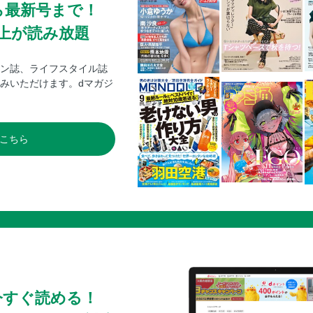
ら最新号まで！
メルセデス・ベンツGLA
0冊以上が読み放題
アウディQ3
アウディQ2
ン誌、ライフスタイル誌
ボルボXC40／EX40
みいただけます。dマガジ
ジープ・レネゲード
ジープ・コンパス
プレゼントコーナー
こちら
バックナンバー
裏表紙
今すぐ読める！