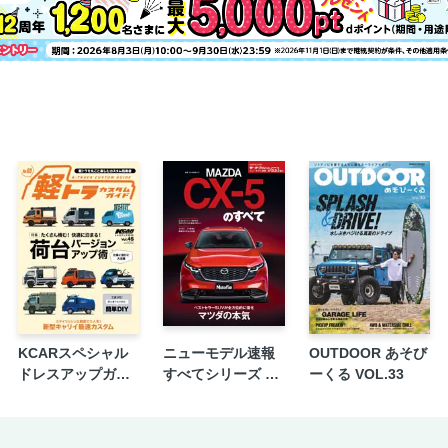
スズキ・フロンクス
スズキ・ジムニーシエラ／ノマド
マツダCX-80
マツダCX-60
マツダCX-5
マツダCX-3
マツダCX-30
マツダMX-30
ホンダ・ヴェゼル
ホンダWR-V
ホンダZR-V
三菱アウトランダー
KCARスペシャル
ニューモデル速報
OUTDOOR あそび
三菱エクリプスクロス
ドレスアップガイ
すべてシリーズ 第
ーくる VOL.33
三菱トライトン
ド Vol.45 軽トラカ
653弾 新型CX-5の
日産アリア
スタムガイド No.3
すべて
日産キックス