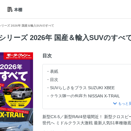
本棚
リーズ 2026年 国産＆輸入SUVのすべて
リーズ 2026年 国産＆輸入SUVのすべ
目次
表紙
目次
SUVらしさをプラス SUZUKI XBEE
クラス随一の包容力 NISSAN X-TRAIL
新世代PHEVに注目 NEW TOYOTA RAV4
後席居住性を改善 NEW MAZDA CX-5
新型CX-5／新型RAV4登場間近！ 新型クロス
ニューモデル速報 統括シリーズ 2026年 最
世代へ ミドルクラス大激戦 最新人気51車種徹
国産SUV