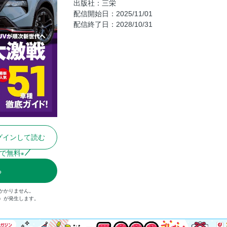
出版社：三栄
スバル・フォレスター
配信開始日：2025/11/01
配信終了日：2028/10/31
スバル・クロストレック
スバル・レヴォーグ レイバック
トヨタ・クラウン エステート
トヨタ・ハリアー
トヨタRAV4
トヨタ・ランドクルーザー250
トヨタ・ランドクルーザー70
トヨタ・カローラクロス
グインして読む
トヨタ・ヤリスクロス
トヨタ・ライズ
で無料
※
レクサスLX
る
レクサスGX
かかりません。
レクサスNX
込）が発生します。
レクサスUX
レクサスLBX