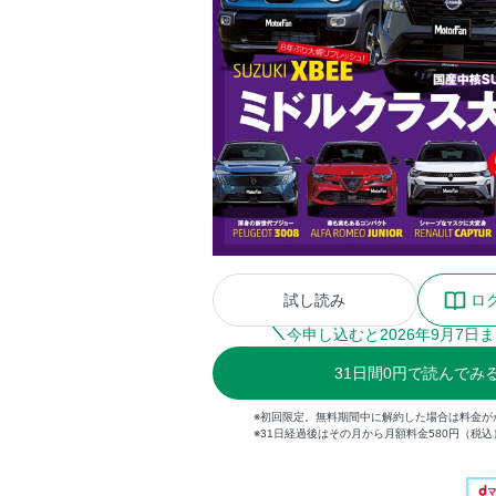
試し読み
ロ
今申し込むと
2026
年
9
月
7
日ま
31
日間
0円
で読んでみ
※初回限定。無料期間中に解約した場合は料金が
※31日経過後はその月から月額料金580円（税