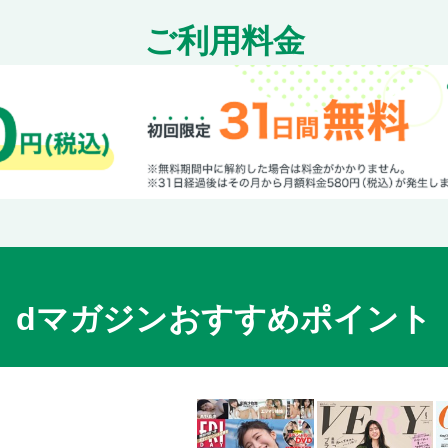
ダイハツ・ロッキー
ご利用料金
ツーリングBEV NEW SUBARU SOLTERRA
バリューな新グレード MERCEDES-BENZ GLA/
輸入SUV
プジョー3008
プジョー2008
アルファロメオ・ジュニア
ルノー・キャプチャー
ルノー・アルカナ
フォルクスワーゲンT-Cross
フォルクスワーゲンT-Roc
dマガジンおすすめポイント
フォルクスワーゲン・ティグアン
MINIカントリーマン
BMW X2／iX2
BMW X1／iX1
メルセデス・ベンツGLB