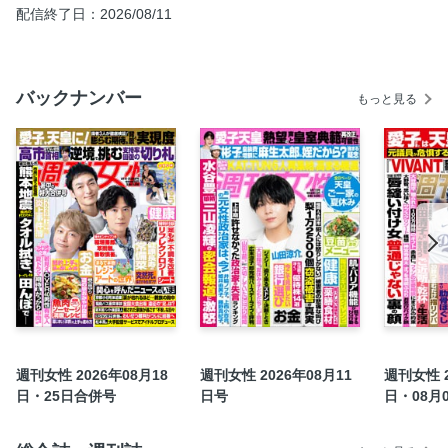
【授かり婚でゴールインも…】亀梨和也（40）田中みな実
配信終了日：2026/08/11
（39）複雑タイミングで明暗分かれた評価
風間俊介 風の吹くまま、旅がたり
〈インタビュー〉泉ピン子（78）渡鬼メンバーへの思いか
バックナンバー
もっと見る
ら、隠し子騒動まで
〈男女500人アンケート〉令和に復活してほしい「昭和・平
成学園ドラマ」ランキング
《短期連載》微笑みプリンセス 佳子さまの歩み
〈男女300人アンケート〉俳優業が「ハマった＆がっかり」
女性アナランキング
宝泉薫の人生アゲサゲ分かれ道／中森明菜
【今、ランドセルの進化がすごいことに！】最新ラン活事情
燃え殻 どんな人生にも名ゼリフはある。
人間ドキュメント／水族館プロデューサー 中村元さん
週刊女性 2026年08月18
週刊女性 2026年08月11
週刊女性 2
《特別付録》サッカーW杯日本代表カード
日・25日合併号
日号
日・08月
コミック／ペンにりぼんを〜漫画家・井出智香恵物語〜
【片足で立つだけで筋力アップ】1分ゆる体操