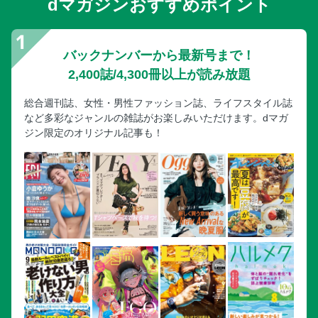
dマガジンおすすめポイント
美輪明宏さん（享年91）心に輝き続ける金言8
〈特写〉菅生新樹（26）ロケ地・安曇野のとりこに！／ドラ
マ「勿忘草の咲く町で〜安曇野診療記〜」
バックナンバーから最新号まで！
2026年上半期ば・く・れ・つトピックス
2,400誌/4,300冊以上が読み放題
《デジタル限定》今週のフォトニュースぷらす
総合週刊誌、女性・男性ファッション誌、ライフスタイル誌
など多彩なジャンルの雑誌がお楽しみいただけます。dマガ
ジン限定のオリジナル記事も！