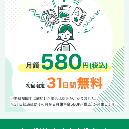
り！
Dr.西川潔の拝啓、婦人科外来より愛を込めて
〈インタビュー〉熊切あさ美（46）「やっと両親に見せられ
る本ができました（笑）」
浜木綿子 90歳 今が楽しいひとり暮らし
【感動をありがとう】森保一監督（57）やんちゃな過去と名
将を支える美人妻
【哀悼秘話】美輪明宏さん（享年91）唱え続けた「愛」
「毒」「ユーモア」のメッセージ
共感できるヒロインはミドル世代「若者の恋愛ドラマ」は絶
滅!?／はき方によっては罰金制裁も？ 多種多様な「W杯ソッ
クス」裏事情
メイドの育成学校が爆誕！ “萌え”のない!? 授業内容とは？
【押収動画・画像は約3000点】女児わいせつの元保育士
（44）卑劣手口と正反対な「親孝行息子」の評判
現代用語クイズ
愛子さま（24）32年の時を超え、母から娘へ