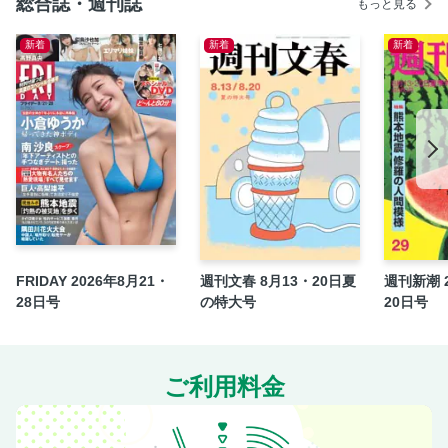
総合誌・週刊誌
もっと見る
【1人前ほぼ200円以下】夏野菜がおいしい節約おかず
【抗がん食材がたっぷり】がんを予防する「長生き」煮込み
新着
新着
新着
【子宮頸がんの後遺症で腎機能が低下】放送作家・たむらよ
うこさん（55）「私は悪い見本。後悔しているからこそ、伝
えたい」
【その不調、血流のせいかも!?】魔法の血流アップストレッ
チ
【高嶋ちさ子、高橋英樹、南美希子…】有名人が実践する
「脳スッキリ」習慣
【やりがちNG総点検】その節約、夏は逆に高くつく！
《シリーズ 障害と生きる。》生まれつき顔の左側の骨が成
FRIDAY 2026年8月21・
週刊文春 8月13・20日夏
週刊新潮 2
長しない難病、15回の手術を乗り越えて
28日号
の特大号
20日号
細木かおりの幸せを呼ぶ六星占術
投稿どんぶり
コミック／推しと交際ゼロニチ婚〜ギリギリすぎる夫婦生
ご利用料金
活〜
おすすめ週女書店／一色さゆりさん「モナリザの裏側」
【夏休み前に始める】「一日一拭き」で部屋も気分もすっき