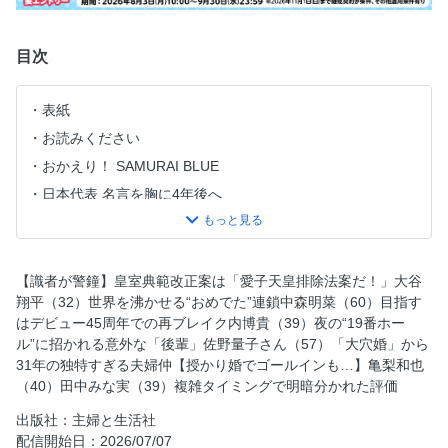
目次
表紙
お読みください
おかえり！ SAMURAI BLUE
日本代表 名言を胸に4年後へ
timelesz 横浜アリーナ最終公演
20th Century Live Tour 2026
目次
【識者が警鐘】皇室典範改正案は「愛子天皇排除法案だ！」大谷
翔平（32）世界を沸かせる“おめでた”連鎖中森明菜（60）目指す
【識者が警鐘】皇室典範改正案は「愛子天皇排除法案だ！」
はデビュー45周年での再ブレイク内博貴（39）夜の“19番ホー
大谷翔平（32）世界を沸かせる“おめでた”連鎖／中森明菜
ル”に招かれる意外な「後輩」佐野量子さん（57）「大穴婚」から
（60）目指すはデビュー45周年での再ブレイク
31年の独特すぎる夫婦仲【授かり婚でゴールインも…】亀梨和也
内博貴（39）夜の“19番ホール”に招かれる意外な「後輩」
（40）田中みな実（39）複雑タイミングで明暗分かれた評価
佐野量子さん（57）「大穴婚」から31年の独特すぎる夫婦
出版社：主婦と生活社
仲
配信開始日：2026/07/07