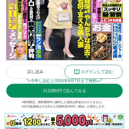
試し読み
ログインして読む
今申し込むと
2026
年
9
月
7
日まで無料
※
31
日間
0円
で読んでみる
※初回限定。無料期間中に解約した場合は料金がかかりません。
※31日経過後はその月から月額料金580円（税込）が発生します。