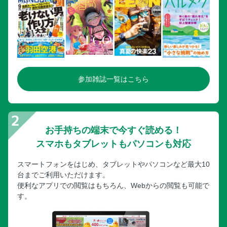
肥薩おれんじ鉄道 おれんじレストラン
［旅の便利情報 2］ 鹿児島空港
［旅の便利情報 3］ 鹿児島中央駅
Index
特別付録① まるっと攻略！桜島ガイド
参加雑誌一覧はこちら
PLAN1 桜島周遊バス「サクラジマアイランドビュー」でめ
ぐるプラン
PLAN2 ぐるっと桜島 ドライブプラン
桜島MAP
お手持ちの端末で今すぐ読める！
特別付録② 鹿児島 旅行プランMAP
スマホもタブレットもパソコンも対応
スマートフォンをはじめ、タブレットやパソコンなど最大10
台までご利用いただけます。
便利なアプリでの閲覧はもちろん、Webからの閲覧も可能で
す。