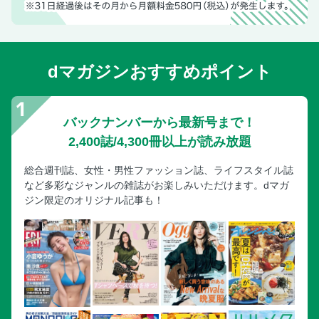
【霧島】
霧島観光ベストスポット 霧島神宮
霧島1day ドライブプラン
dマガジンおすすめポイント
霧島のおすすめ グルメ＆カフェ
鹿児島屈指の温泉郷 霧島エリアガイド
黒酢のふるさと 福山
バックナンバーから最新号まで！
霧島・えびのMAP
2,400誌/4,300冊以上が読み放題
【鹿児島・指宿・霧島エリアからその先へ】
総合週刊誌、女性・男性ファッション誌、ライフスタイル誌
大隅半島ドライブ
など多彩なジャンルの雑誌がお楽しみいただけます。dマガ
自然豊かな景勝地が点在 大隅半島エリアガイド
ジン限定のオリジナル記事も！
桜島とは陸続きの垂水へ
姶良・伊佐
出水 牛車に揺られて 武家屋敷めぐり
薩摩川内 入来麓武家屋敷群にサムライ見参
ピュアな大自然が待っている！甑島へ行こう
いちき串木野 焼酎・つけあげ・まぐろの町へ