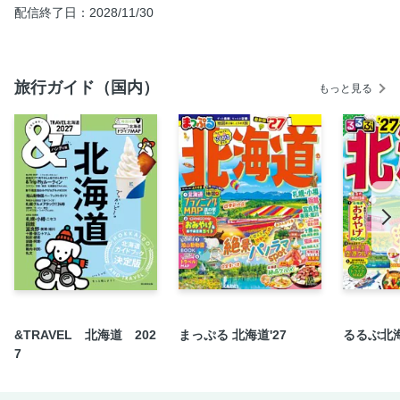
配信終了日：2028/11/30
スイーツショップ
西郷どんゆかりのスポット
仙巌園に行こう！
旅行ガイド（国内）
もっと見る
地域応援プロジェクト／ぢゃんぼ餅
桜島
桜島の見ドコロ クローズUP！
桜島へ渡ろう！
買う＆食べる 島のお楽しみ
天文館をチェック
歴史とグルメが魅力 鹿児島タウンエリアガイド
鹿児島のおいしい名物みやげ
メイド・イン・薩摩の工芸品
［旅の便利情報 1］ 周遊バス＆市電
&TRAVEL 北海道 202
まっぷる 北海道'27
るるぶ北海
鹿児島タウン 中央駅～天文館MAP
7
天文館MAP
鹿児島タウンMAP