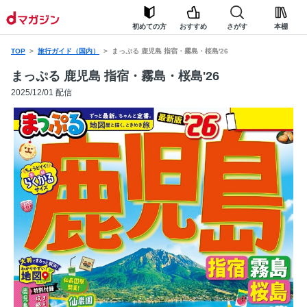
初めての方
おすすめ
さがす
本棚
TOP
旅行ガイド（国内）
まっぷる 鹿児島 指宿・霧島・桜島'26
まっぷる 鹿児島 指宿・霧島・桜島'26
2025/12/01 配信