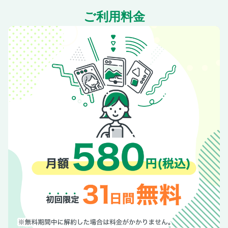
【指宿・開聞岳】
ご利用料金
心身ともデトックス 指宿名物 砂むし温泉
薩摩半島の絶景をめぐる 指宿・開聞岳 ぐるりんVIEWドライ
ブ
指宿グルメの2トップ！温たまらん丼＆そうめん流し
南国の花が彩る温泉地 指宿・開聞岳エリアガイド
指宿MAP
【知覧・枕崎】
終戦80年。歴史を学び、平和の尊さを改めて知る 知覧特攻
平和会館
江戸時代の面影が残る町並みを歩く 名勝 知覧武家屋敷庭園
全国有数のお茶どころで見つけた 知覧茶グルメ＆スイーツ
知覧MAP
海と開聞岳のコラボが美しい シーサイド絶景
釡蓋神社で開運祈願！
全国有数のかつおの水揚げ基地 枕崎エリアガイド／枕崎
MAP