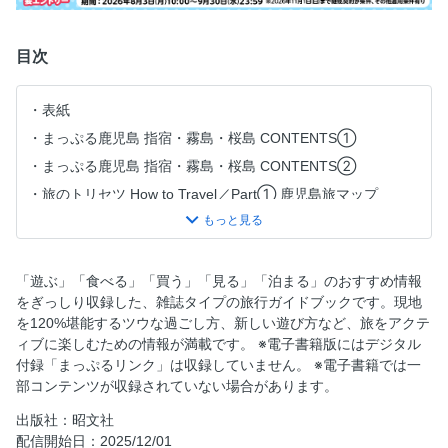
目次
表紙
まっぷる鹿児島 指宿・霧島・桜島 CONTENTS①
まっぷる鹿児島 指宿・霧島・桜島 CONTENTS②
旅のトリセツ How to Travel／Part① 鹿児島旅マップ
Part② これぞ鹿児島！ダイナミック絶景9選
Part③ 気になる情報、盛りだくさん！ニュース＆トピック
ス
「遊ぶ」「食べる」「買う」「見る」「泊まる」のおすすめ情報
Part④ 2泊3日で満喫！王道 鹿児島周遊プラン
をぎっしり収録した、雑誌タイプの旅行ガイドブックです。現地
を120%堪能するツウな過ごし方、新しい遊び方など、旅をアクテ
【鹿児島タウン・桜島】
ィブに楽しむための情報が満載です。 ※電子書籍版にはデジタル
≪鹿児島うんまかグルメ大集合≫／しろくま
付録「まっぷるリンク」は収録していません。 ※電子書籍では一
黒豚とんかつ＆しゃぶしゃぶ
部コンテンツが収録されていない場合があります。
鹿児島ラーメン
出版社：昭文社
薩摩料理・名産グルメ
配信開始日：2025/12/01