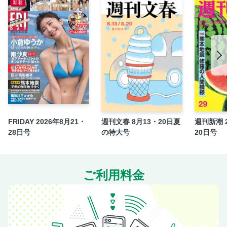
新着
オール巨人の劇場漫才師の流儀
いつだって特等席 佐々木ほのか
季節を重ねて 赤間四季(＃Mooove！)
【広告】猿渡 哲也『TOUGH第二章 第1巻』絶賛発売中!!!
＜グラビアインタビュー＞ 芳賀 礼（NMB48）
＜グラビアインタビュー＞ 細谷さら（タレント）
＜グラビアインタビュー＞ 佐々木ほのか（俳優）
＜グラビアインタビュー＞ 赤間四季（アイドル）
FRIDAY 2026年8月21・
週刊文春 8月13・20日夏
週刊新潮 2
＜グラビアインタビュー＞ 佐野なぎさ（グラビアアイド
28日号
の特大号
20日号
ル）
＜グラビアインタビュー＞ 汐見まとい（アイドル）
＜グラビアインタビュー＞ 平井こと×水湊まり花×柚乃りか
ご利用料金
（グラビアアイドル）
即買いガジェット
宇垣美里の人生はロックだ!!
呂布カルマのフリースタイル人生論