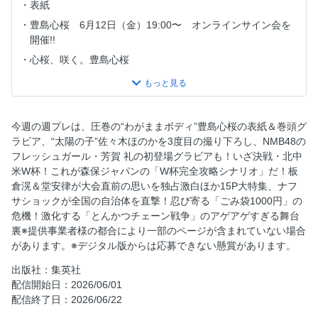
表紙
豊島心桜 6月12日（金）19:00〜 オンラインサイン会を
開催!!
心桜、咲く。豊島心桜
目次
《いざ決戦！北中米 W杯》超解剖！これが森保ジャパンの
「Ｗ杯完全攻略シナリオ」だ!!
今週の週プレは、圧巻の“わがままボディ”豊島心桜の表紙＆巻頭グ
《いざ決戦！北中米 W杯》オランダ人選手＆記者が語る「日
ラビア、“太陽の子”佐々木ほのかを3度目の撮り下ろし、NMB48の
本がオランダに勝つ方法」
フレッシュガール・芳賀 礼の初登場グラビアも！いざ決戦・北中
転売屋も暗躍？忍び寄る「ごみ袋1000円」の危機
米W杯！これが森保ジャパンの「W杯完全攻略シナリオ」だ！板
倉滉＆堂安律が大会直前の思いを独占激白ほか15P大特集、ナフ
恐怖!!「ニセ社長なりすまし詐欺」の巧妙な手口
サショックが全国の自治体を直撃！忍び寄る「ごみ袋1000円」の
サトテルは“史上最強三冠王”になれるか!?
危機！激化する「とんかつチェーン戦争」のアゲアゲすぎる舞台
激化する「とんかつチェーン戦争」のアゲアゲすぎる舞台裏
裏※提供事業者様の都合により一部のページが含まれていない場合
があります。※デジタル版からは応募できない懸賞があります。
LCC化するANA大改革の着地点
2026「コンビニ冷やし麺」BEST10
出版社：集英社
配信開始日：2026/06/01
年々気になる尿意にまつわる基礎知識
配信終了日：2026/06/22
《いざ決戦！北中米 W杯》スポーツのキワミ 元代表監督・