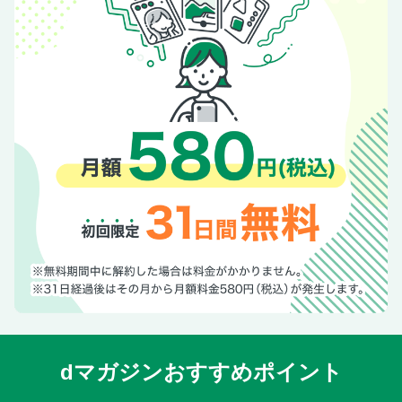
安齋肇の空耳だぜ！人生は
高橋ヨシキのニュー・シネマ・インフェルノ／週刊web TV
ガイド
山下メロの【平成レトロ】博物館
野島慎一郎の激ウマ!! バカレシピ研究所
【広告】グランドジャンプ
七瀬なな 7月21日（火）待ちに待ったファースト写真集が
発売予定！
【広告】鏡 リュウジ／東畑 開人『昼間のスターゲイザー
占いと心理学の対話』
【広告】吉川 永青『黒い肌のサムライ 信長との短き
日々』
エロのミカタ／安田理央
骨しゃぶりの『〇〇の文化史』ぜんぶ読む
ピエール瀧の「萌え萌やしソバ探訪録」
国・自治体の「EV補助金ドブ捨て」がヒドすぎる!!
dマガジンおすすめポイント
“本”人襲撃