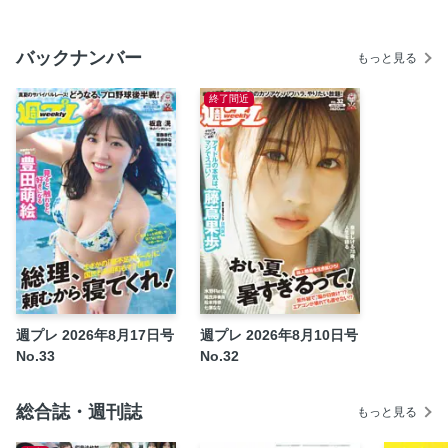
トルシエ氏「過去最高のベスト8には進める」
ゲッターズ飯田の占い放浪記
バックナンバー
もっと見る
週刊プレイボーイ創刊60周年 スペシャルプレゼント実施
中!
終了間近
西澤由夏1st写真集『Tailwind』絶賛発売中！
STU48 石田千穂サード写真集『天職』 好評発売中！
声優界のグラビアクイーン井口裕香 7月11日（土）待望の
写真集が発売予定だ〜ッ!!
【広告】『キン肉マン 第92巻』好評発売中!!!
市川紗椰のライクの森
wPB COVER GIRL INTERVIEW 表紙の美女 豊島心桜
爆笑問題の笑えるニュース解説
真実のニッポン／橘 玲
週プレ 2026年8月17日号
週プレ 2026年8月10日号
No.33
No.32
坂本慎太郎の街歩き投資ラボ
坂口孝則の経済ニュースのバックヤード
総合誌・週刊誌
盲目のお笑い芸人・濱田祐太郎の死角からの一撃
もっと見る
ひろゆきの「この件について」