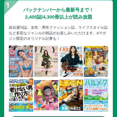
インプレ！【拡大版／ドイツ現地取材SP】vol.414 第54回
ニュルブルクリンク24時間レース トヨタ・スバル激闘の舞
バックナンバーから最新号まで！
台裏
2,400誌/4,300冊以上が読み放題
韓国国立中央博物館「世界3位に大躍進」の謎を追え！
総合週刊誌、女性・男性ファッション誌、ライフスタイル誌
江夏豊のアウトロー野球論
など多彩なジャンルの雑誌がお楽しみいただけます。dマガ
ドーピングOK!!“ステロイド五輪”の裏にある、アメリカのま
ジン限定のオリジナル記事も！
がまがしい闇「エンハンスト・ゲームズ」は不老不死の夢を
見る
《いざ決戦！北中米 W杯》「(CBでなくボランチで)必要と
されるならば死ぬ気でやる」サッカー日本代表・板倉滉の
「やるよ、俺は！」板倉 滉特別編
《いざ決戦！北中米 W杯》堂安 律「大舞台で結果を残せる
のは俺しかいない。日本を優勝させます」
次号予告＆アンケート
溝端葵 待望の1st写真集『あおいままで。』が7月17日
（金）に発売予定!!
週プレNo.24＆25 今週の中身です!!