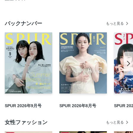
JEWELRY AND TIMEPIECES FOR FASHION 2 上司のアシ
ストジュエリー
バックナンバー
JEWELRY AND TIMEPIECES FOR FASHION 3 ちゃんみな
もっと見る
ダイヤモンドの哲学
JEWELRY AND TIMEPIECES FOR FASHION 4 時には輝く
オブジェのように
JEWELRY AND TIMEPIECES FOR FASHION 5 スタイリス
ト佐藤里沙さんと考える、真夏のゴールド学
JEWELRY AND TIMEPIECES FOR FASHION 6 色石図鑑
JEWELRY AND TIMEPIECES FOR FASHION 7 アイコンと
腕時計
JEWELRY AND TIMEPIECES FOR FASHION 8 午後7時のカ
クテルウォッチ
JEWELRY AND TIMEPIECES FOR FASHION 9 ご自愛ジュ
SPUR 2026年9月号
SPUR 2026年8月号
SPUR 2
エリースナップ
ジュエリーを巡る冒険
女性ファッション
もっと見る
Chrome Hearts 横顔のモダニティ