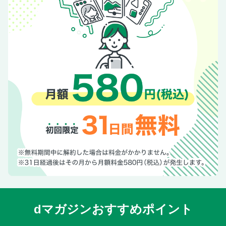
真木あかりの心を満たす星占い
しゅぷるんのニューショップ探訪記
佐久間Pの甘口人生相談「え、それ俺に聞く！？」／次号予
告／年間定期購読のご案内
AD
dマガジンおすすめポイント