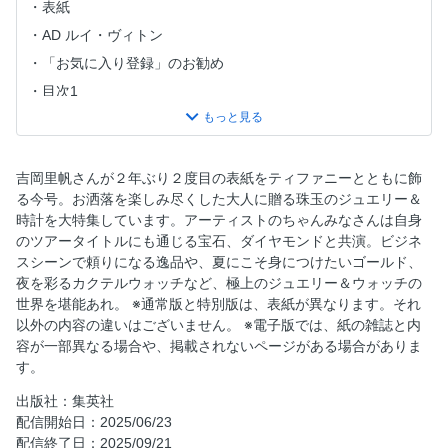
表紙
AD ルイ・ヴィトン
「お気に入り登録」のお勧め
目次1
目次2
NEW ＆ NOW 1
NEW ＆ NOW 2
吉岡里帆さんが２年ぶり２度目の表紙をティファニーとともに飾
る今号。お洒落を楽しみ尽くした大人に贈る珠玉のジュエリー＆
NEW ＆ NOW 3
時計を大特集しています。アーティストのちゃんみなさんは自身
NEW ＆ NOW 4
のツアータイトルにも通じる宝石、ダイヤモンドと共演。ビジネ
NEW ＆ NOW 5
スシーンで頼りになる逸品や、夏にこそ身につけたいゴールド、
夜を彩るカクテルウォッチなど、極上のジュエリー＆ウォッチの
NEW ＆ NOW 6
世界を堪能あれ。 ※通常版と特別版は、表紙が異なります。それ
マリウス葉の一歩ずつ進もう
以外の内容の違いはございません。 ※電子版では、紙の雑誌と内
佐藤栞里と明日のESSENTIALS
容が一部異なる場合や、掲載されないページがある場合がありま
す。
SPUR SHOP
JEWELRY AND TIMEPIECES FOR FASHION
出版社：集英社
配信開始日：2025/06/23
JEWELRY AND TIMEPIECES FOR FASHION 1 ジュエリー
配信終了日：2025/09/21
と服の幸福な方程式