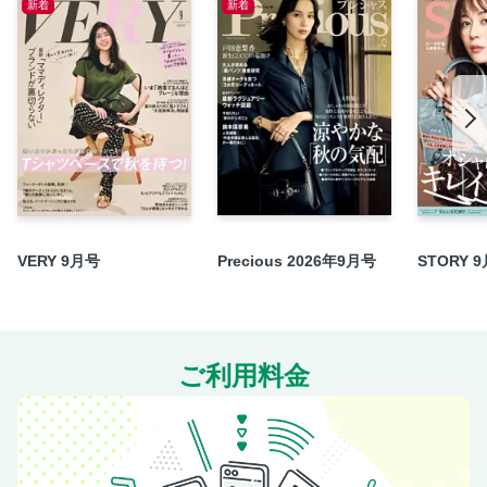
新着
新着
夏の相棒はスリッパ＆サンダル
NEW ＆ NOW Beauty
賢者のコスメティックス
未来を描くニューカラーズ
小田切ヒロの“ファ美ュラス”への道
淑女のジュエルメイクアップ
ワタシつづけるSPUR vol 49 パフォーミングアーツを、必要
とする人々のもとへ 演劇を社会へひらく
OUT ＆ ABOUT．．．
VERY 9月号
Precious 2026年9月号
STORY 
ブレイディみかこのSISTER “FOOT” EMPATHY
山崎まどかが案内する乙女カルチャーニュー・クラシック
ジェラルディン・ワーリーの流行分析
武田砂鉄 その服、伝わってますか？
ご利用料金
パラアスリートが見つめる未来
林士平の推しマンガ道
MUSIC／CINEMA／ART／BOOK
長尾智子の旅する食卓