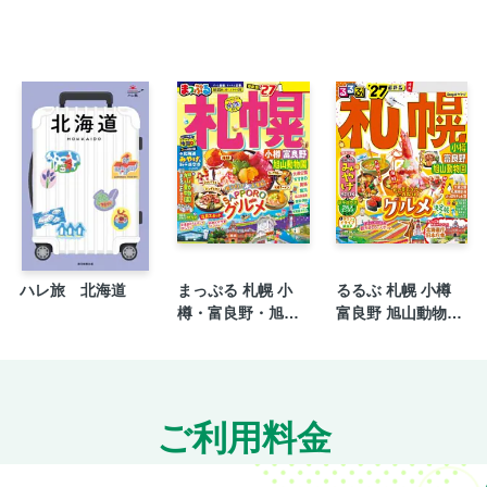
和歌山のキホン／とっておきハイライト5
和歌山のキホン／NEWS＆TOPICS
美景コレクション／きらめき美景
美景コレクション／迫力美景
美景コレクション／四季美景／まだある！写
テーマ別モデルプラン5コース／1泊2日動物
テーマ別モデルプラン5コース／1泊2日聖地
テーマ別モデルプラン5コース／1day天空の
テーマ別モデルプラン5コース／1dayフォト
ハレ旅 北海道
まっぷる 札幌 小
るるぶ 札幌 小樽
白浜・田辺・みなべ
樽・富良野・旭山
富良野 旭山動物園
白浜・田辺・みなべ／白浜の絶景スポット
動物園'27
'27
白浜・田辺・みなべ／白浜温泉街さんぽ
白浜・田辺・みなべ／海沿い・海チカレスト
白浜・田辺・みなべ／海鮮グルメ
ご利用料金
白浜・田辺・みなべ／とれとれ市場を満喫し
白浜・田辺・みなべ／白浜ステイ