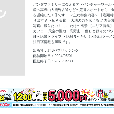
アドベンチャーワールド攻略BOOK／ライブ
パンダファミリーに会えるアドベンチャーワール
アドベンチャーワールド攻略BOOK／エリア
産の高野山＆熊野古道などの定番スポットから、
アドベンチャーワールド攻略BOOK／エリア
を凝縮した１冊です！ ＜主な特集内容＞ 【巻頭特
り出す きらめき美景 ・大地の力を感じる 迫力美景
アドベンチャーワールド攻略BOOK／エリア
写真に撮りたい！ ここだけの風景 【エリア特集】
アドベンチャーワールド攻略BOOK／アニマ
カフェ ・天空の聖地 高野山 ・癒しと蘇りのパ
和歌山ドライブ＆タウンMAP
岬へ絶景ドライブ ・絶対食べたい！和歌山ラーメ
注目宿情報も満載です。
和歌山ドライブ＆タウンMAP／広域MAP／高
出版社：JTBパブリッシング
和歌山ドライブ＆タウンMAP／広域MAP／有
配信開始日：2024/05/01
和歌山ドライブ＆タウンMAP／広域MAP／白
配信終了日：2025/04/30
和歌山ドライブ＆タウンMAP／広域MAP／本
和歌山ドライブ＆タウンMAP／詳細MAP／白
和歌山ドライブ＆タウンMAP／詳細MAP／
野本宮／中辺路
和歌山ドライブ＆タウンMAP／詳細MAP／和
和歌山ドライブ＆タウンMAP／ドライブ便利
目次
和歌山のキホン／和歌山はこんなところです