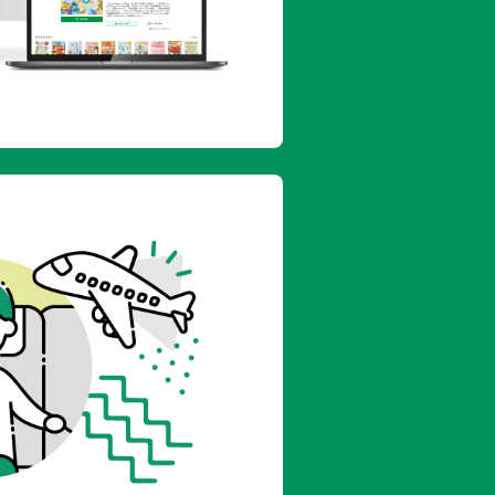
リーナシティ
湯浅レトロ散歩／クエを堪能！
御埼の注目スポット