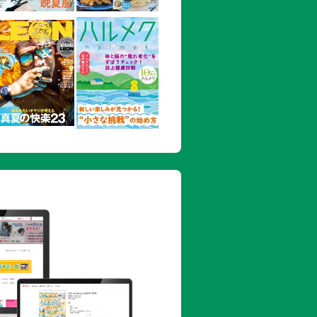
グ
の注目スポット／新宮
み／ジオパークの絶景を巡る
座川・すさみの注目スポット
ログルメ
温泉の宿
ラとふれあおう
・太地の注目スポット
目スポット
愛された和歌の浦