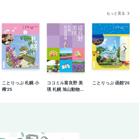
もっと見る
真に収めたい風景
と大自然に出合う
・熊野三山を参詣
宗教都市を散策／世界旅行気分を味わう
ジェニスポットを探す／話題の道の駅
ことりっぷ 札幌 小
ココミル富良野 美
ことりっぷ 函館'26
樽'25
瑛 札幌 旭山動物園
（2026年版）
ラン＆カフェ
よう！