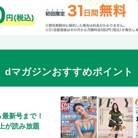
白浜・田辺・みなべ／白浜の宿／日帰り温泉
白浜・田辺・みなべ／まだある！白浜の注目
白浜・田辺・みなべ／田辺・みなべ
高野山・龍神温泉
高野山・龍神温泉／高野山早わかり／高野山
高野山・龍神温泉／壇上伽藍
高野山・龍神温泉／奥之院
高野山・龍神温泉／金剛峯寺／参拝みやげ
dマガジンおすすめポイント
高野山・龍神温泉／精進料理／宿坊体験
高野山・龍神温泉／カフェ＆ランチ／まだあ
高野山・龍神温泉／龍神温泉
熊野古道・本宮・新宮
熊野古道・本宮・新宮／熊野三山熊野古道早
ら最新号まで！
熊野古道・本宮・新宮／熊野本宮大社
0冊以上が読み放題
熊野古道・本宮・新宮／熊野速玉大社
熊野古道・本宮・新宮／熊野那智大社・那智