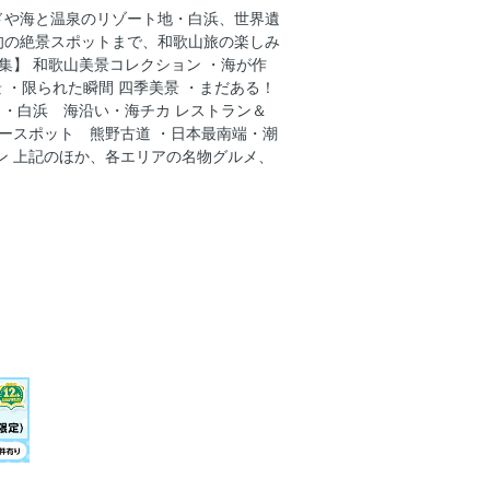
＆アトラクション
ドや海と温泉のリゾート地・白浜、世界遺
ガイド／サファリワールド
旬の絶景スポットまで、和歌山旅の楽しみ
ガイド／マリンワールド
集】 和歌山美景コレクション ・海が作
 ・限られた瞬間 四季美景 ・まだある！
ガイド／プレイゾーン／動物グルメ
 ・白浜 海沿い・海チカ レストラン＆
ルみやげ
ワースポット 熊野古道 ・日本最南端・潮
ン 上記のほか、各エリアの名物グルメ、
野山・和歌山市
田・みなべ・龍神温泉
浜・潮岬・那智山
宮・新宮・北山村
浜・田辺／白浜温泉
高野山／九度山／龍神温泉／熊野古道／熊
歌山市街
情報／道の駅