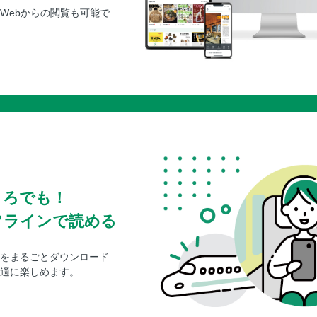
Webからの閲覧も可能で
和歌山市周辺／猫駅長に会いたい／和歌山マ
和歌山市周辺／友ヶ島・加太／友ヶ島へ！
和歌山市周辺／有田・御坊・日ノ御埼周辺／
和歌山市周辺／まだある！有田・御坊・日ノ
和歌山交通ガイド
INDEX
旅でできるサステナブルなコト
奥付
ころでも！
フラインで読める
をまるごとダウンロード
適に楽しめます。