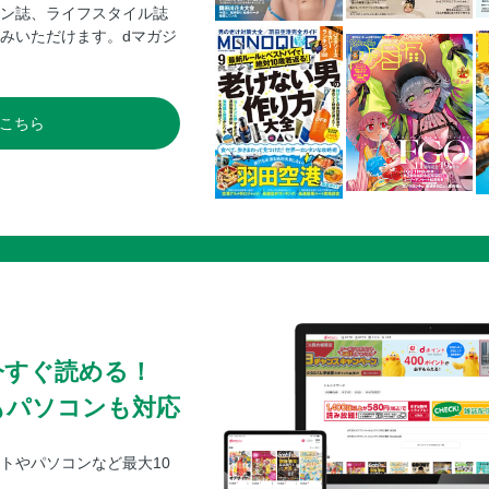
ン誌、ライフスタイル誌
熊野古道・本宮・新宮／熊野古道でハイキン
みいただけます。dマガジ
熊野古道・本宮・新宮／熊野本宮温泉郷
熊野古道・本宮・新宮／まだある！熊野古道
熊野古道・本宮・新宮／瀞峡／瀞峡船たび
こちら
串本・那智勝浦・太地
串本・那智勝浦・太地／串本・古座川・すさ
串本・那智勝浦・太地／まだある！串本・古
串本・那智勝浦・太地／那智勝浦／絶品マグ
串本・那智勝浦・太地／那智勝浦／南紀 勝浦
串本・那智勝浦・太地／太地／イルカ＆クジ
串本・那智勝浦・太地／まだある！那智勝浦
和歌山市周辺
今すぐ読める！
和歌山市周辺／和歌山ラーメン
もパソコンも対応
和歌山市周辺／紀州徳川ゆかりの地巡り
和歌山市周辺／まだある！和歌山市周辺の注
トやパソコンなど最大10
和歌山市周辺／和歌の浦・海南／万葉歌人に