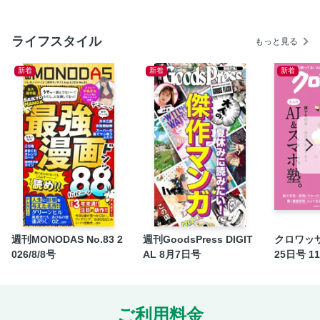
毎日台所をきれいに手入れして 心からおいしいと感じる食
事をいただきます
ライフスタイル
おひとりさま用リビング・キッチンで 「ちゃんと食べてち
もっと見る
ゃんと生きる」ことが村上流
新着
新着
新着
私の庭は豊かな食の宝庫 四季折々の恵みに追われる日々で
す
ひとりで食べ切れない食材は保存食に 明日の私への食の恩
送りです
食通さんが推薦！ ひとり時間を楽しむ“とっておき”のお茶の
お供
めいっぱい自分のために時間を使います! ひとり時間の達人
おうち大好き！ ひとりの時間は内面を整えるための大切な
時間です
しょうが、創作……夢中になるものがいっぱいで楽しくて困
週刊MONODAS No.83 2
週刊GoodsPress DIGIT
クロワッサ
っちゃっています
026/8/8号
AL 8月7日号
25日号 1
気の合う仲間との遊びで大忙し シニアマンションで交流が
さらに広がりました
ピンときたら「すぐやる課」心のアンテナに引っかかったら
ご利用料金
まず挑戦します