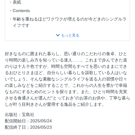
表紙
Contents
年齢を重ねるほどワクワクが増えるのが今どきのシングルラ
イフです
好きなものだけで満たされた おひとりさま空間が作れるお
年頃だから。
長く使えるロングセラーを選び 手放すときは次の相手に託
好きなものに囲まれた暮らし、思い通りのこだわりの食卓、ひと
します
り時間の楽しみ方を知っている達人……。これまで歩んできた道
人生7軒目の住まいは お気に入りの家具と植物に囲まれた平
のりは十人十色ですが、時間も空間もすべてを思いのままにでき
屋でした
るおひとりさまほど、自分らしい暮らしを謳歌している人はいな
調理器具は小さいものでじゅうぶん 洗濯も「汚れたら洗
いでしょう。そんな素敵なシングルライフを送る人の習慣や日々
う」にシフト
の楽しみなどをご紹介することで、これからの人生を豊かで幸福
なものにするためのヒントを探ります。また、ひとり時間を充実
一向に使わないものはきっと「余分なもの」良質なものだけ
させる食通さんが選んだ“とっておき”のお茶のお供や、丁寧な暮ら
を長く使うようにしています
しが叶う目利きさんが愛用する逸品をご紹介します。
シングルライフ歴40年 ワクワクの達人 浅田美代子さんに聞
きたい！ Q いつまでもワクワクしていられる秘訣は？
出版社：宝島社
配信開始日：2025/05/24
毎日のことだから。 素敵でおいしい!健康もつまった小さな
配信終了日：2026/05/23
食卓でワクワク。