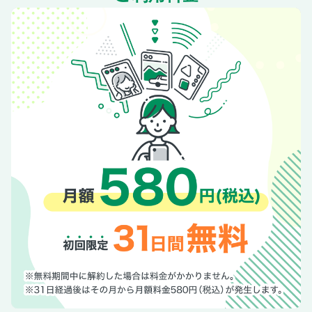
目利きに愛用品を聞きました！ 心も潤う暮らしの逸品
重い腰を上げるときが来ました！ 漫画ですぐ身につく！ は
じめての断捨離