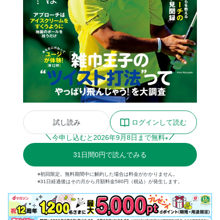
試し読み
ログインして読む
今申し込むと
2026
年
9
月
8
日まで無料
※
31
日間
0円
で読んでみる
※初回限定。無料期間中に解約した場合は料金がかかりません。
※31日経過後はその月から月額料金580円（税込）が発生します。