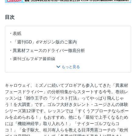
目次
表紙
「週刊GD」dマガジン版のご案内
異素材フェースのドライバー徹底分析
週刊ゴルフギア最前線
【カラーグラビア】未発表「スリクソンZxi RKT」を発見
ほか
プロのスペック…佐久間朱莉
キャロウェイ、ミズノに続いてプロギアも参入してきた「異素材
ゴルフギア売り上げランキング
フェースドライバー」の分析特集からスタートする今号。巻頭レ
ッスンは「雑巾王子の『ツイスト打法』ってやっぱり飛んじゃ
目次
う！を大調査」です。ゴルフ大好きタレント・ユージさんの体験
時松プロと技トーク「わかったなんて言えません」
シリーズ第12弾です。レッスンでは「すくうアプローチならボー
Tee Time…週イチ語録！
ルを止められる！」もおすすめ。他にも「最短で上手くなるため
には『機能神経学』取り入れろ！」「ナイターゴルフならコ
レックス倉本 ハロー！USLPGA
コ！」「金子駆大、桂川有人らを教える目澤秀憲コーチの『欧州
「雑巾王子の『ツイスト打法』ってやっぱり飛んじゃう！」