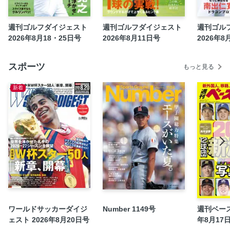
「ツアーマニア」＆タケ小山「世界パトロール」
バックナイン
週刊ゴルフダイジェスト
週刊ゴルフダイジェスト
週刊ゴル
著名人に聞きました いつか行きたい「終（つい）」のコー
2026年8月18・25日号
2026年8月11日号
2026年8
スはどこですか？
まどか先生「ぶっ飛びスクール『サンパチマル』」
スポーツ
もっと見る
【Information】
英語でゴルフしよっ！
新着
中古クラブ人気ランキング
大谷奈千代「さぁ、みんなでベストスコア！」
ヘッドデータはウソつかない
新ゴルルとルール
このコース、いいんじゃない？
キャメロンマニア宣言
今週の推しメシ
矢野東のクルマ探訪
ワールドサッカーダイジ
Number 1149号
週刊ベース
ゴルフダイジェスト公式通販サイト「ゴルフポケット」
ェスト 2026年8月20日号
年8月17
ゴルフジム