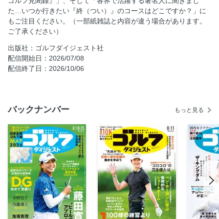
ゴルフ見聞録』」、そして「各界で活躍する著名人に聞きまし
を大調査
た…いつか行きたい『終（つい）』のコースはどこですか？」に
週刊NASAロケット娘 畑岡奈紗の地球漫遊記
もご注目ください。（一部紙雑誌と内容が違う場合があります。
ご了承ください）
金子駆大、桂川有人らを教える目澤秀憲コーチの「欧州ゴル
フ見聞録」
出版社：ゴルフダイジェスト社
奥田靖己「ゴルフはつづくよどこまでもー」
配信開始日：2026/07/08
配信終了日：2026/10/06
「オーイ！ とんぼ」
すくうアプローチならボールを止められる！
佐藤信人「うの目、たかの目、さとうの目」
バックナンバー
もっと見る
最短で上手くなるためには「機能神経学」を取り入れろ！
森 守洋「レッスンは受けるな！」
岡本綾子「ゴルフの、ほんとう。」
木村和久「たま〜に80台で回りたいッ！」
雑巾王子のキミこそ王子だ！
夏でも涼しく回りたい ナイターゴルフならココ！
Nice Bogey！…「ゴルフせんとや生まれけむ」
江連忠「新・モダンゴルフ」