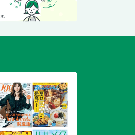
スタジアムで日本人女子初のタイトル奪
して未来のK-1の展望は……
原編 1年ぶりの本州最北のMMA GFG05
立から救うはずが……鎖国していたのは
正会 第８回全日本空手道選手権大会
 第4回全日本学生フルコンタクト空手道選
手権大会同等記録会
2025
ング＆ムエタイ両方で表彰！山根千抄さん
パフォーマンス医学』メソッド
バイス［第56回］疲労軽減には「腸」も