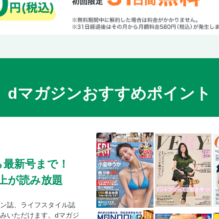
PINK DRAGON「A-LEAGUE 65DX」
ユウリ・ルーククロンタン ラジャダムナン
取 ！
K-1プロデューサー 須藤元気 2026年、そ
健太 126戦を戦い抜き引退
Fight＆Life プチ格闘紀行：青森・五所川
開催
dマガジンおすすめポイント
第4回アジア空道選手権大会 ロシアを孤
日本だったのか！
国際空手道連盟／全日本真正空手道連盟真
～ものづくりパートナーズpresents ～
手権大会
第36回全日本フルコンタクトテコンドー選
ら最新号まで！
KWU SENSHI JAPAN 空手関東オープン大会
0冊以上が読み放題
骨のズイまで格闘技 第23回 WBCボクシ
Dr.Fの格闘技医学 日々の練習に生かす『
ン誌、ライフスタイル誌
みいただけます。dマガジ
パワプロマスター桑原先生の1POINTアド