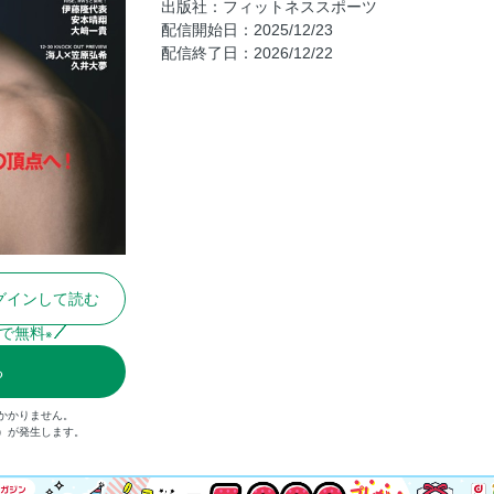
出版社：フィットネススポーツ
配信開始日：2025/12/23
平良達郎が元UFC世界フライ級王者に勝利！
配信終了日：2026/12/22
どうなるUFCフライ級タイトル戦線 in 20
ルーキーズ!!
やっと、“あの”魅津希が帰ってきた!!
2026年、魅津希が倒すべき、そしてトップ
トロー級11位～ 15位のファイター達
12・31 RIZIN 師走の超強者祭りPREV
に続くRIZINの現在進行形
扇久保博正「2026年は東北でRIZINを」
元谷友貴「自分は伸びる。今からが強くな
グインして読む
ちょっと早い、初夢――RIZINフライ級戦線
で無料
※
本に呼ぶ勇気はあるか?
井上直樹 満を持しての北米MMA
る
ホベルト・サトシ・ソウザ戦を無念の負傷欠場
かかりません。
ていたこと
込）が発生します。
久保優太 格闘家人生・最終章
“ブラックパンサー”ベイノア 繊細かつ大