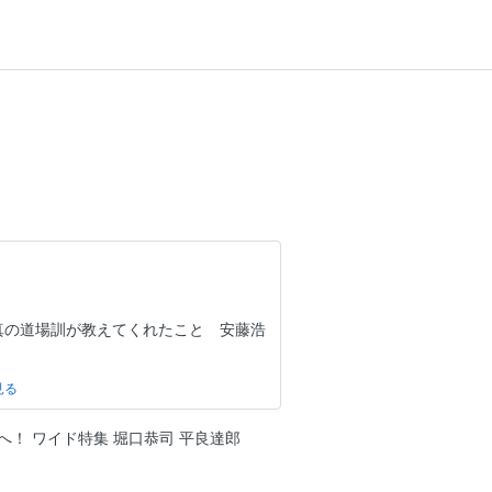
真の道場訓が教えてくれたこと 安藤浩
オクタゴン。 堀口恭司 「UFCで世界
かった」
へ！ ワイド特集 堀口恭司 平良達郎
 マルコス・パフンピーニャに聞く パ