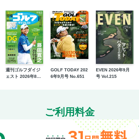
「 第75回K-1アマチュア～全日本大会予
チ～」
［新極真会］第57回全日本空手道選手権大
フの新怪物が歴史を変えた
絶対女王・鈴木未紘が盤石の3連覇で連続優
キッズ！キッズ！キッズ！ JKJO「第19
会」
WINDY「IMSA＋SUKWANCHAI vol.3」「 
週刊ゴルフダイジ
GOLF TODAY 202
EVEN 2026年9月
社団法人全日本空道連盟「2025 全日本空
ェスト 2026年8月
6年9月号 No.651
号 Vol.215
NJKF拳之会「NJKF拳之会主催興行25th ～ NJK
18・25日号
国際空手拳法連盟白蓮会館「白蓮会館 第4
武」
NJKF「EXPLOSION.55」
ご利用料金
全日本新空手道連盟「新空手ジュニアChampions
チュア in 東京」
IDEAL FIGHT 事務局「IDEAL FIGHT 8」
JAKF AUTHORIZATION「第262回定期戦S