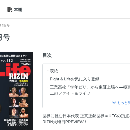
本棚
112 2月号
2月号
目次
表紙
Fight & Lifeお気に入り登録
工業高校「学年ビリ」から東証上場へ—極
二のファイト＆ライフ
目次
ワイド特集 世界に挑む日本代表 9年振りの
王者になるという想いがなくなることはな
世界に挑む日本代表 正真正銘世界＝UFCの頂点
RIZIN大晦日PREVIEW！
アメリカン・トップチーム・ヘッドコーチ
ントージャ×堀口恭司