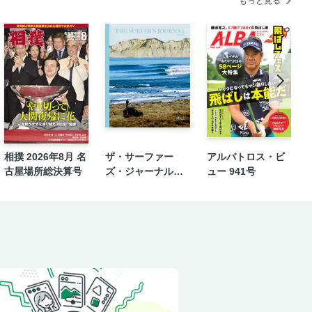
もっと見る
選トーナメント（チャレンジ）＆ワンマッ
会 伝統の王座が57年目で初流出、カザ
勝記録を更新
回JKJO全日本ジュニア空手道選手権大
第28回WINDY SUPER FIGHT 」
相撲 2026年8月 名
ザ・サーファー
アルバトロス・ビ
道ジュニア選手権大会」
古屋場所総決算号
ズ・ジャーナル日
ュー 941号
F 2025 west 5th ～」
本版 16.2
0回全日本空手道選手権大会 少年部演
hip2025」「第24回Stand upアマ
MASHERS」