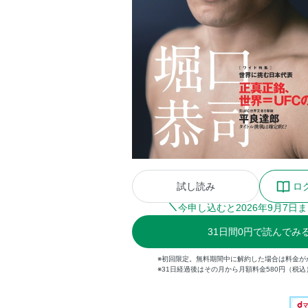
試し読み
ロ
今申し込むと
2026
年
9
月
7
日ま
31
日間
0円
で読んでみ
※初回限定。無料期間中に解約した場合は料金が
※31日経過後はその月から月額料金580円（税