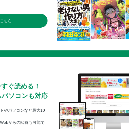
カギ
定期購入
復帰した東京五輪女子フライ級銅メダリスト
こちら
れぞれの明日
菅原美優 公式戦初挑戦は優勝者に2-3で敗
TEPPEN GYMが遂にタイ・バンコクに進出
山本玲 40歳・プロ4戦で三冠王
引退 竹野元稀からのメッセージ
石垣島アイランドBJJ 日本最南端の柔術道
不定期連載 第13回 魚住彰吾のセネガル相
今すぐ読める！
もパソコンも対応
トやパソコンなど最大10
Webからの閲覧も可能で