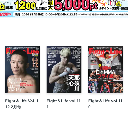
次戦での引退を表明、ロッタンとの再戦を
武尊でロッタンに勝って終わる」
吉成名高×石井一成 世界最強の証明
安本晴翔 S‒cup世界フェザー級トーナメン
大﨑一貴 RWS初参戦でラジャダムナンス
RISE・伊藤隆代表 RISE、RWSとの開戦を
海人×笠原弘希 海人SB卒業、そしてSBエ
久井大夢「ロムイサーンに負けたのは今回
有川直毅 カルロス・モタとUNLIMITED
山田真子 代々木第二でKihoと決着戦！
KNOCK OUT代表 山口元気 ビッグマッ
倉本成春師範が提唱する“危機回避のための
［極真会館］第57回全日本空手道選手権大会
Fight＆Life Vol. 1
Fight＆Life vol.11
Fight＆Life vol.11
う新時代の旗手たち 大秦稜司／谷川蒼哉／
12 2月号
1
0
第7代K-1 WORLDライト級王座決定トーナ
願のK-1王者へ！
友尊 長く続けた現役生活にピリオド！