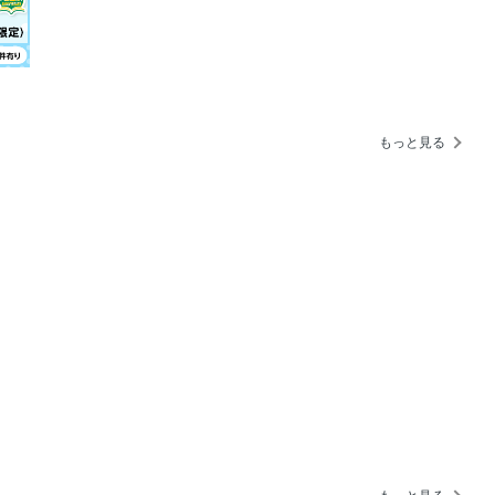
アピール 武尊「最終形態・限界突破の
ト制覇！
タジアムタイトルに挑戦！
もっと見る
語る
ース継承へ
ゴンナパーに勝つため」
王座決定戦に臨む！
チと来年の展望を語る！
究極の護身術”
PREVIEW 無差別 全日本初優勝を狙
飯塚 翼／西村大河／山上大輝
メントPREVIEW 里見柚己 いよいよ念