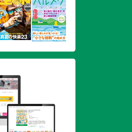
 並木月海 アマチュアボクシング そ
北
場
撲奮戦記