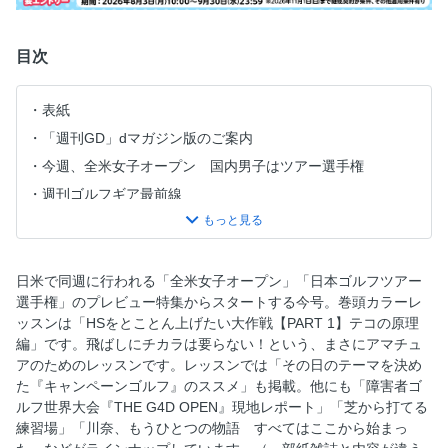
目次
表紙
「週刊GD」dマガジン版のご案内
今週、全米女子オープン 国内男子はツアー選手権
週刊ゴルフギア最前線
【カラーグラビア】入谷響がツアー2勝目 ほか
我が家のペット自慢…川崎志穂
プロのスペック…今平周吾
日米で同週に行われる「全米女子オープン」「日本ゴルフツアー
選手権」のプレビュー特集からスタートする今号。巻頭カラーレ
ゴルフギア売り上げランキング
ッスンは「HSをとことん上げたい大作戦【PART 1】テコの原理
【What’s in the Bag？】オデッセイ「TRTL（タートル）」
編」です。飛ばしにチカラは要らない！という、まさにアマチュ
目次
アのためのレッスンです。レッスンでは「その日のテーマを決め
た『キャンペーンゴルフ』のススメ」も掲載。他にも「障害者ゴ
小祝さくら「ゴルフときどきタン塩」
ルフ世界大会『THE G4D OPEN』現地レポート」「芝から打てる
Tee Time…週イチ語録！
練習場」「川奈、もうひとつの物語 すべてはここから始まっ
PGA TOUR NEWS