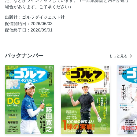
た」などがラインナップしています。（一部紙雑誌と内容が違う
場合があります。ご了承ください）
HSをとことん上げたい大作戦【PART 1】テコの原理編
畑岡奈紗の地球漫遊記「週刊NASA」
出版社：ゴルフダイジェスト社
配信開始日：2026/06/03
障害者ゴルフ世界大会「THE G4D OPEN」現地レポート
配信終了日：2026/09/01
奥田靖己「ゴルフはつづくよどこまでもー」
「オーイ！ とんぼ」
その日のテーマを決めた『キャンペーンゴルフ』のススメ
バックナンバー
もっと見る
佐藤信人「うの目、たかの目、さとうの目」
森 守洋 レッスンは受けるな！
岡本綾子「ゴルフの、ほんとう。」
木村和久「たま〜に80台で回りたいッ！」
ゴルフ場の猛暑対策に提言「短パンにシャツをインするのや
めません？」
Nice Bogey！…「ゴルフせんとや生まれけむ」 ほか
江連忠「新・モダンゴルフ」
芝から打てる練習場
ツアーマニア・タケ小山「世界パトロール！」