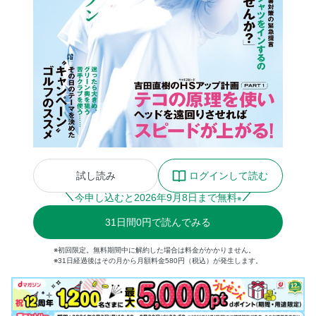
試し読み
ログインして読む
今申し込むと
2026
年
9
月
8
日まで無料
※
31
日間
0円
で読んでみる
※初回限定。無料期間中に解約した場合は料金がかかりません。
※31日経過後はその月から月額料金580円（税込）が発生します。