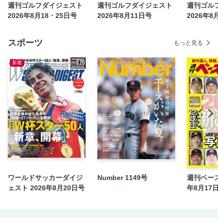
週刊ゴルフダイジェスト
週刊ゴルフダイジェスト
週刊ゴル
バックナイン
2026年8月18・25日号
2026年8月11日号
2026年8
川奈、もうひとつの物語 すべてはここから始まった
まどか先生「ぶっ飛びスクール『サンパチマル』」
スポーツ
もっと見る
【Information】
新着
英語でゴルフしよっ！
今週のチップイン情報
週刊GD定期購読のご案内
中古クラブ人気ランキング
大谷奈千代「さぁ、みんなでベストスコア！」
ヘッドデータはウソつかない
新ゴルルとルール2026
このコース、いいんじゃない？
キャメロンマニア宣言！
ワールドサッカーダイジ
Number 1149号
週刊ベース
今週の推しメシ
ェスト 2026年8月20日号
年8月17
プロのおクルマ拝見します…吉田泰基
Gポケット