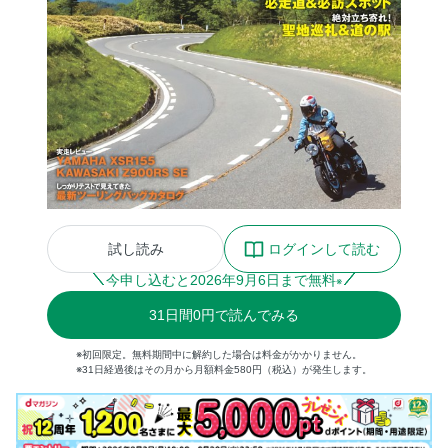
試し読み
ログインして読む
今申し込むと
2026
年
9
月
6
日まで無料
※
31
日間
0円
で読んでみる
※初回限定。無料期間中に解約した場合は料金がかかりません。
※31日経過後はその月から月額料金580円（税込）が発生します。