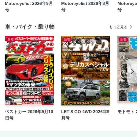
Motorcyclist 2026年9月
Motorcyclist 2026年8月
Motorcyc
関西マニアック旅「西遊記」
号
号
号
カブ遊団 情報ステーション
新製品紹介
車・バイク・乗り物
もっと見る
NEW PRODUCT INSPECTION
新着
新着
新着
PRESENT
マルチチャンネルのご案内
YAESU Magazine Shop
【特別付録】信州全域ツーリングマップ
ベストカー 2026年9月10
LET'S GO 4WD 2026年9
モトモト 
日号
月号