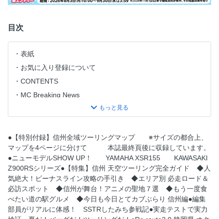
目次
表紙
お気に入り登録について
CONTENTS
MC Breaking News
NEW MODELS FLASH NEWS
ニューモデルPICK UP
【特集】信州 天空ツーリング完全ガイド
●【特別付録】信州全域ツーリングマップ ※サイズの都合上、
マップを4ページに分けて 本誌最終頁後に収録しています。
ビーナスライン攻略の手引き
●ニューモデルSHOW UP！ YAMAHA XSR155 KAWASAKI
周辺お薦めスポット
Z900RSシリーズ●【特集】信州 天空ツーリング完全ガイド ◆人
必走ロード＆必訪スポット 北
気絶大！ビーナスライン攻略の手引き ◆エリア別 必走ロード＆
必訪スポット ◆信州が舞台！アニメの聖地７選 ◆もう一度食
アニメの聖地７選
べたい道の駅グルメ ◆今日も今日とてカブぶらり 信州編●編集
必走ロード＆必訪スポット 中央
部員がリアルに体感！ SSTRしたみち参戦記●実走テストで実力
必走ロード＆必訪スポット 南