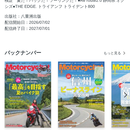
検証 夏だ！バッグだ！ツーリングだ！●Re route2.0 静岡県 オク
シズ●THE EDGE. トライアンフ トライデント800
道の駅グルメ
カブぶらり 信州編
出版社：八重洲出版
配信開始日：2026/07/02
SSTRしたみち参戦記
配信終了日：2027/07/01
夏だ！バッグだ！ツーリングだ！
Re route
THE EDGE.
バックナンバー
もっと見る
レッドバロンの今とこれから
ヤエスメディアムックのご案内
MCイベントレポート
匿名係長
News ＆ Topics
SIDE STAND
鉄人カソリの「危機一髪」
がくやうら
ヤエスメディアムックのご案内
平賀由希子の「おいしい道の駅」