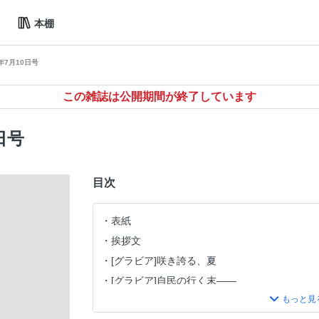
本棚
年7月10日号
この雑誌は公開期間が終了しています
日号
目次
表紙
挨拶文
[グラビア]咲き誇る、夏
[グラビア]自民の行く末——
[グラビア]Youは何しに万博へ？