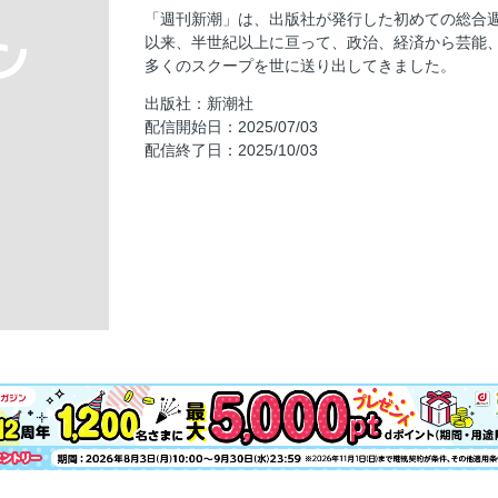
夏裘冬扇/片山杜秀
「週刊新潮」は、出版社が発行した初めての総合週刊
銃撃事件から３年 安倍晋三元首相が存命な
以来、半世紀以上に亘って、政治、経済から芸能
「福島支援」「鉄腕DASH」はどうなる？ 
多くのスクープを世に送り出してきました。
値”
出版社：新潮社
初孫誕生「紀子さま」に職員の苦衷—— 秋
配信開始日：2025/07/03
配信終了日：2025/10/03
ステージ４の緩和ケア医が実践 「がん共存
老化と病気を防ぐ 健康ホルモン「マイオカ
生き抜くヒント！／五木寛之
医の中の蛙／里見清一
アスリート列伝 覚醒の時／小林信也
私の週間食卓日記
誰の味方でもありません／古市憲寿
曖昧礼讃ときどきドンマイ／横尾忠則
全知全脳／池谷裕二
それでも日々はつづくから／燃え殻
この連載はミスリードです／中川淳一郎
TVふうーん録／吉田潮