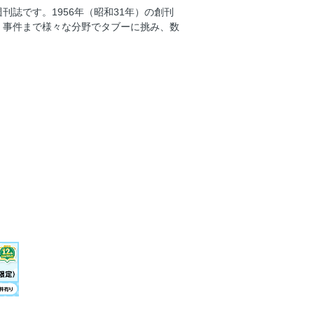
誌です。1956年（昭和31年）の創刊
ら日本外交はどうなっていたか
、事件まで様々な分野でタブーに挑み、数
活動停止「国分太一」本当の“タレント価
篠宮邸の異様な光景
療法」３年目の確かな可能性
イン」で元気になる運動法