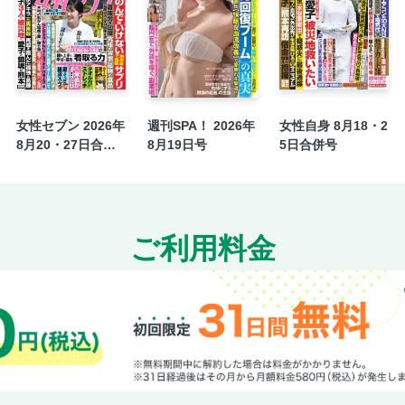
[ワイド]「いきなり主演は大失敗」早くも女優「
インシデント
日本ルネッサンス／櫻井よしこ
変見自在／高山正之
[グラビア]リコリリですっ！
女性セブン 2026年
週刊SPA！ 2026年
女性自身 8月18・2
8月20・27日合併
8月19日号
5日合併号
[グラビア]元アイドル43年ぶり映画主演
号
[グラビア]星空のラストラン
昭和歌謡
[グラビア]【シリーズ昭和100年】 ⑫高度経
ご利用料金
記念日の晩餐
知られざる国旗の世界
俺は健康にふりまわされている／宮川サトシ
優越感具現化カタログ
新潮グルメ直送便