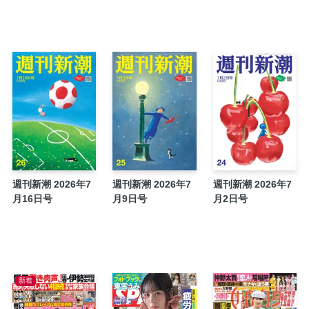
気になる一手／渡辺 明・吉原由香里
掲示板
スジ論／坂上忍
気になる一手その後（下1/4P)
コンフィデンシャル
和田式「ピンピンコロリ」の練習帳／和田秀
黒い報告書
クイズ
結婚
週刊新潮 2026年7
週刊新潮 2026年7
週刊新潮 2026年7
墓碑銘
月16日号
月9日号
月2日号
ブックス
TEMPO
スクリーン
[ワイド]再婚報道の花田優一 “二股疑惑”で
新着
[ワイド]座間９人殺害「白石隆浩」 死刑執
[ワイド]VIP待遇に批判続出…… 維新議員が