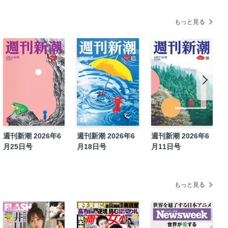
もっと見る
樹
週刊新潮 2026年6
週刊新潮 2026年6
週刊新潮 2026年6
月25日号
月18日号
月11日号
もっと見る
「慰謝料払え」と激怒する人
行３日前に面会した弁護人の告白
大阪万博“視察”で大ハシャギ