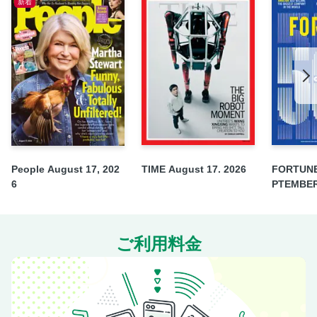
新着
People August 17, 202
TIME August 17. 2026
FORTUNE
6
PTEMBER
ご利用料金