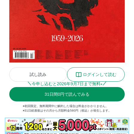
試し読み
ログインして読む
今申し込むと
2026
年
9
月
7
日まで無料
※
31
日間
0円
で読んでみる
※初回限定。無料期間中に解約した場合は料金がかかりません。
※31日経過後はその月から月額料金580円（税込）が発生します。