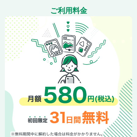
巨大ランドマーク／マハナコンで絶景をひとり占め
ご利用料金
巨大ランドマーク／アイコンサイアムを楽しみ尽くす！
寺院のお参りのしかた
やりたいこと
知っておきたいこと7
エレファントライド／エレファントライドにトライ！
トゥクトゥク／トゥクトゥクで爽快ドライブ
リバーボート／リバーサイドをボートでめぐる
パワスポめぐり／街なかパワースポットで運気UP
ムエタイ体験／本場でムエタイを体験してみる！
ワット・ポーで早朝ヨガ
おいしいもの
知っておきたいこと13
トムヤムクン／最強トムヤムクンはコレだ！
タイカレー／奥深きタイカレーの世界へ
ご飯もの／絶品カオマンガイ