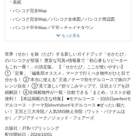
表紙
バンコク完全Map
バンコク完全Map／バンコク全体図／バンコク周辺図
バンコク完全Map／王宮～チャイナタウン
バンコク完全Map／サイアム周辺
バンコク完全Map／シーロム～サトーン・ピア
バンコク完全Map／スクンビット周辺
世界（せか）を旅（たび）する新しいガイドブック「せかたび」
のバンコクが登場！ 豊富な写真×情報量で「初心者もリピーター
バンコク完全Map／ナーナー駅周辺／トンロー周辺
もこれ一冊！」の決定版。 【「せかたび」ここが使いやすい】
バンコク完全Map／バンコク交通路線図
①「定番」「編集部オススメ」マークで行くべき物件がひと目で
せかたび こんな本！
分かる！ ②“本当に使える” 王道／テーマ別モデルコースで旅のア
レンジ自在！ ③“見て楽しい”折りこみマップで、注目エリアを詳
せかたび バンコク
細解説！ ④全掲載物件が一覧・比較できる「まとめ」リストが超
目次
便利！ 【本誌掲載の主な特集】 ■モデルコース ・3泊5日perfectモ
行くべきエリアをチェック！
デルコース ・テーマ別short!short!モデルコース ■ぜったい観た
い！ 王宮と三大寺院／人気SNS映え寺院（ワット・パクナムほ
バンコクのみどころ＆体験
か）／アジアティーク／ジョッド・フェアーズ
バンコクのおいしいもの
出版社：JTBパブリッシング
バンコクのおかいもの
配信開始日：2024/10/01