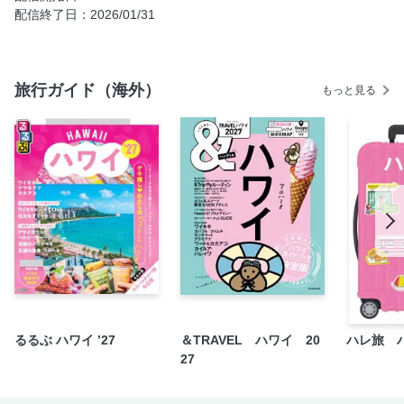
Perfect モデルコース
配信終了日：2026/01/31
Short Short モデルコース
荷物のすべて
シーズンカレンダー
旅行ガイド（海外）
もっと見る
ぜったい観たい！
知っておきたいこと12
王宮と三大寺院／ワット・プラケオ＆王宮へ
王宮と三大寺院／ワット・ポーで寝釈迦仏に会う
王宮と三大寺院／壮麗なワット・アルンを眺める
人気SNS映え寺院／ワット・パクナムで異空間体験
人気SNS映え寺院／ワット・サマーン・ラッタナーラーム
アジアティーク／アジアティークを攻略！
アジアティーク／おすすめグルメ＆ショッピングSPOT
ジョッド・フェアーズ／ジョッド・フェアーズへGO！
るるぶ ハワイ ’27
＆TRAVEL ハワイ 20
ハレ旅 
27
ローカルマーケット／ローカルマーケットで冒険気分
話題のアートスポット／個性派ミュージアムでアート鑑賞