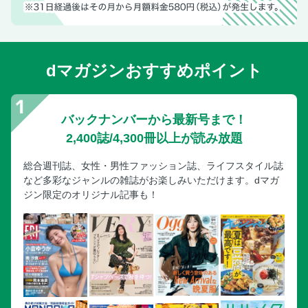
ご飯もの／お手軽ガパオライスで満腹
麺もの／BESTパッタイを探せ！
麺もの／タイヌードルを制覇！
奮発グルメ／一度は行きたいハイエンドレストラン
dマガジンおすすめポイント
奮発グルメ／邸宅レストランで至福時間
奮発グルメ／タイスキが食べたい！
バックナンバーから最新号まで！
奮発グルメ／名物シーフードに大満足
2,400誌/4,300冊以上が読み放題
大衆グルメ／使い勝手！フードコート
大衆グルメ／屋台街の安うまグルメ
総合週刊誌、女性・男性ファッション誌、ライフスタイル誌
大衆グルメ／タイ地方料理の人気店
など多彩なジャンルの雑誌がお楽しみいただけます。dマガ
ジン限定のオリジナル記事も！
南国スイーツ／マンゴースイーツにロックオン！
南国スイーツ／ひんやりデザートでクールダウン
カフェタイム／ご褒美アフタヌーンティー
カフェタイム／イマドキカフェでまったり
カフェタイム／映えドリンクを発見！
タイのフルーツ