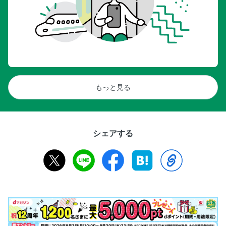
カオサン
スクンビット
トンロー
週末はファーマーズマーケット
ひと足のばして
日帰りできる街はココ！
もっと見る
アユタヤ
アユタヤ／見逃せない中洲の遺跡群
アユタヤ／まだまだある中洲周辺の遺跡
シェアする
アユタヤ／王都の面影薫る古都を散策
パタヤ
パタヤ／イチ押し！フォトジェニックスポット
パタヤ／夜の街をぶらり歩き
パタヤからさらにひと足のばして／ラン島でマリンアクティ
ビティー
カンチャナブリ