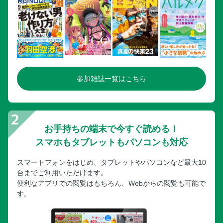
おかいもの
知っておきたいこと13
ジム・トンプソン／ジム・トンプソン本店へ
クラフト＆雑貨／タイクラフトにひとめぼれ
クラフト＆雑貨／タイ雑貨をGet！
タイコスメ／タイコスメでお肌美人に
参加雑誌一覧はこちら
ショッピングセンター／サイアム・パラゴンをチェック
ショッピングセンター／ショッピングセンター8選
ウィークエンド・マーケット／ウィークエンド・マーケット
でまとめ買い
お手持ちの端末で今すぐ読める！
スーパーマーケット／スーパーでグルメみやげを調達
スマホもタブレットもパソコンも対応
タイの調味料
スマートフォンをはじめ、タブレットやパソコンなど最大10
夜あそび
台までご利用いただけます。
知っておきたいこと10
便利なアプリでの閲覧はもちろん、Webからの閲覧も可能で
す。
ルーフトップバー／ルーフトップバーで乾杯！
クラフトビール＆バー／クラフトビールでほろ酔い気分
リバークルーズ／ディナークルーズで非日常体験