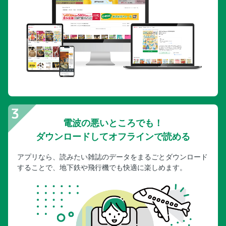
キャバレーショー／華麗なキャバレーショーを鑑賞
ムエタイ観戦／ムエタイ観戦で大興奮！
タイ舞踊
スパ・マッサージ
知っておきたいこと13
ホテルスパ／ホテルスパでリラックス体験
一軒家スパ／一軒家スパでちょっと贅沢
街なかスパ／街なかスパでリフレッシュ！
電波の悪いところでも！
タイ古式マッサージ／タイ古式マッサージでスッキリ！
ダウンロードしてオフラインで読める
タイ古式マッサージ
おさんぽ
アプリなら、読みたい雑誌のデータをまるごとダウンロード
することで、地下鉄や飛行機でも快適に楽しめます。
サイアム
シーロム
サトーン・ピア周辺
チャイナタウン
王宮周辺