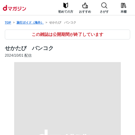
初めての方
おすすめ
さがす
本棚
TOP
旅行ガイド（海外）
せかたび バンコク
この雑誌は公開期間が終了しています
せかたび バンコク
2024/10/01 配信