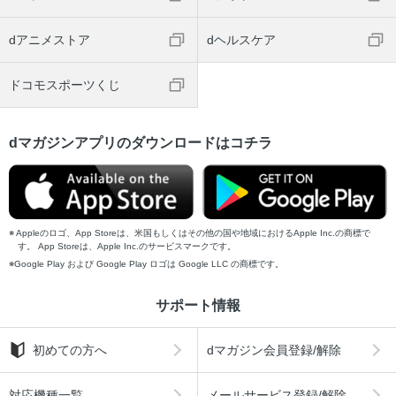
バンコクまとめ
dアニメストア
dヘルスケア
旅のタイ語
奥付
ドコモスポーツくじ
チャオプラヤー川MAP
バンコク チャイナタウンMAP
dマガジンアプリのダウンロードはコチラ
Appleのロゴ、App Storeは、米国もしくはその他の国や地域におけるApple Inc.の商標で
す。 App Storeは、Apple Inc.のサービスマークです。
Google Play および Google Play ロゴは Google LLC の商標です。
サポート情報
初めての方へ
dマガジン会員登録/解除
対応機種一覧
メールサービス登録/解除