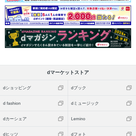
ホアヒン
観光列車で日帰り旅行
ホテル
ラグジュアリー／憧れのラグジュアリーホテル
個性派／個性派ホテルにステイ！
リスト／バンコクのホテルを検索！
郊外のホテルを検索！
旅のきほん
dマーケットストア
入出国／日本からタイへ
入出国／タイから日本へ
dショッピング
dブック
空港ガイド／バンコクの空港は2つあります
BTS・MRT／バンコク市内交通
d fashion
dミュージック
タクシー・トゥクトゥクほか／バンコク市内交通
リバーポートほか／バンコクでの交通
dカーシェア
Lemino
お金のこと
知っておきたい旅のあれこれ
dヒッツ
dフォト