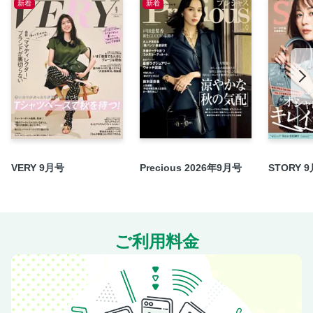
新着
新着
齊藤 工 活動寫眞館
Love it! 今月のいいもの発見
CEメディアハウス書籍のご案内
CULTURE portrait クリエイターの言葉
Cinema／Books／Art／Theater／Music
GOURMET ワイン学習帖 ／ おやつの時間ですよ！
在本彌生の、眼まなこに翼。
CEメディアハウス書籍のご案内
VERY 9月号
Precious 2026年9月号
STORY 
News from madameFIGARO.jp
協力店一覧
次号予告
HOROSCOPE 石井ゆかりの星占い
ご利用料金
岡尾美代子の雑貨 ヘイ！ヘイ！ヘイ！