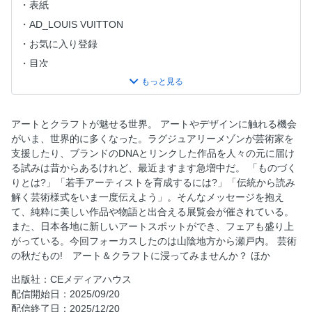
表紙
AD_LOUIS VUITTON
お気に入り登録
目次
いいモノ語り
NEWS HOT FROM PARIS いまパリで起きているコト
MÉLI-MÉLO
アートとクラフトが魅せる世界。 アートやデザインに触れる機会
がいま、世界的に多くなった。ラグジュアリーメゾンが芸術家を
ESSENTIALS 今月のTO BUY ＆ TO KNOW
支援したり、ブランドのDNAとリンクした作品を人々の元に届け
アートとクラフトが魅せる世界。
る試みは昔からあるけれど、最近ますます急増中だ。 「ものづく
100年前に開花、装飾の礎を築いたアール・デコ。庭園美術
りとは?」「若手アーティストを育成するには?」「伝統から読み
館に集結、ヴァン クリーフ＆アーペルのアール・デコの輝
解く芸術様式をいま一度伝えよう」。そんなメッセージを抱え
き。
て、純粋に美しい作品や物語と出合える展覧会が催されている。
また、日本各地に新しいアートスポットができ、フェアも盛り上
女性の暮らしを彩るアール・デコに大阪で出合う。
がっている。今回フォーカスしたのは山陰地方から瀬戸内。 芸術
300点超えのアーカイブから紐解く、100年前のモード。
の秋だもの! アート＆クラフトに浸ってみませんか？ ほか
メゾンの職人技により創造された、珠玉のアートピースた
出版社：CEメディアハウス
ち。フェンディが繋ぐ、イタリア伝統の技。
配信開始日：2025/09/20
華やかな色彩から生まれるイタリアンジュエリーの技巧。
配信終了日：2025/12/20