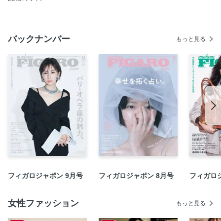
稀代のクチェリエ、アライア。その2003年コレクションに
着目した展覧会。
ディオールが注力する、若手フォトグラファー支援のカタ
バックナンバー
もっと見る
チ。
鳥取から瀬戸内へ、感性を刺激するアートな旅。
水川あさみとバーバリー、ボヘミアンな逃避行。
シャネル、シグネチャーを遊ぶ。
エルメス、共鳴する色彩を纏って。
赤の抒情詩、フェラガモが描く夢。
そよぐ息吹、マルニと市川実和子。
メゾンダールの美しき手仕事に触れる。
CEメディアハウス書籍のご案内
日本が誇る、和のフィールグッドビューティ。
フィガロジャポン 9月号
フィガロジャポン 8月号
フィガロジ
ロクシタン50周年、アールドゥヴィーヴルな香りの世界へ。
＆TEAM EJ、JO、MAKI、純然と美しく。
女性ファッション
もっと見る
アールドゥヴィーヴルへの招待 vol.6 ヴィンテージ家具に囲
まれた、パリジェンヌのインテリア術。