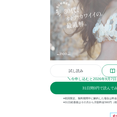
試し読み
今申し込むと
2026
年
9
月
7
日
31
日間
0円
で読んで
※初回限定。無料期間中に解約した場合は料
※31日経過後はその月から月額料金580円（