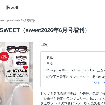
本棚
SWEET（sweet2026年6月号増刊）
a SWEET（sweet2026年6月号増刊）
目次
表紙
目次
Cowgirl in Bloom starring Sae
紗栄子と最愛のランジェリー、私のた
NABECAME @小浜島
HOTEL Haimurubushi Kohamajima
トップを飾る巻頭特集は、沖縄県小浜島で
アリソンブラウンと過ごす、ロマンテ
「紗栄子と最愛のランジェリー、私のため
ときめきで選ぶ オトナの本命ピンク
選ぶ♡ オトナの本命ピンク」や人気スタイ