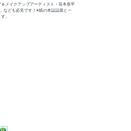
ア＆メイクアップアーティスト・笹本恭平
side
」なども必見です！※紙の本誌誌面と一
かside
ます。
しむ夏メイク
子の美容メソッド全部見せ！