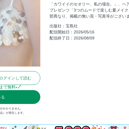
「カワイイのセオリー、私の場合。」、ヘ
カワイイのセオリー、私の場合。伊東牧子
プレゼンツ「3つのムードで楽しむ夏メイク
カワイイのセオリー、私の場合。中野ゆり
部異なり、掲載の無い頁・写真等がござい
オトナスウィートな 夏小物図鑑
出版社：宝島社
笹本恭平さんが提案 3つのムードで楽
配信開始日：2026/05/16
配信終了日：2026/08/09
今回もかなり仕上げてきたよ～ 紗栄
最愛のコスメ2026上半期
紗栄子の大切な家族達。
HELLO KITTY NEXT TREND NEWS
KENCAME
ログインして読む
SAEKO SNAP
読プレ＆付録紹介
まで無料
※
SHOPLIST
みる
金がかかりません。
税込）が発生します。