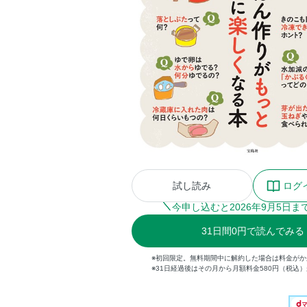
試し読み
ログ
今申し込むと
2026
年
9
月
5
日ま
31
日間
0円
で読んでみる
※初回限定。無料期間中に解約した場合は料金がか
※31日経過後はその月から月額料金580円（税込