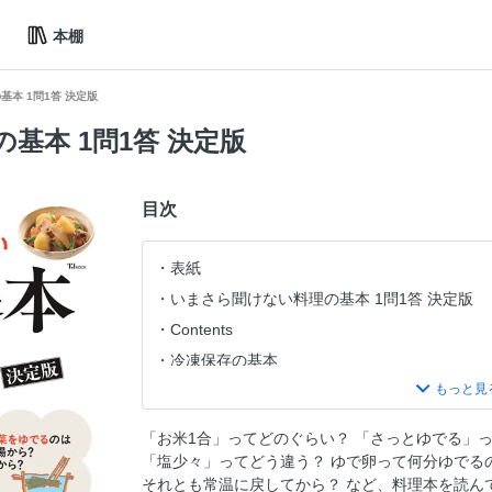
本棚
本 1問1答 決定版
基本 1問1答 決定版
目次
表紙
いまさら聞けない料理の基本 1問1答 決定版
Contents
冷凍保存の基本
冷凍保存の豆知識
解凍の基本
「お米1合」ってどのぐらい？ 「さっとゆでる」
＜PART1＞料理がはじめての人でも絶対に作
「塩少々」ってどう違う？ ゆで卵って何分ゆでる
ほくほく肉じゃがを作るには?
それとも常温に戻してから？ など、料理本を読ん