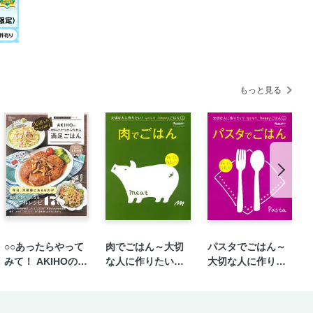
もっと見る
○○あったらやって
肉でごはん～大切
パスタでごはん～
みて！ AKIHOの材
な人に作りたい！
大切な人に作りた
料ひとつから作れ
ラクラク、happy
い！ラクラク、ha
る満足ごはん
ごはん①
ppyごはん②