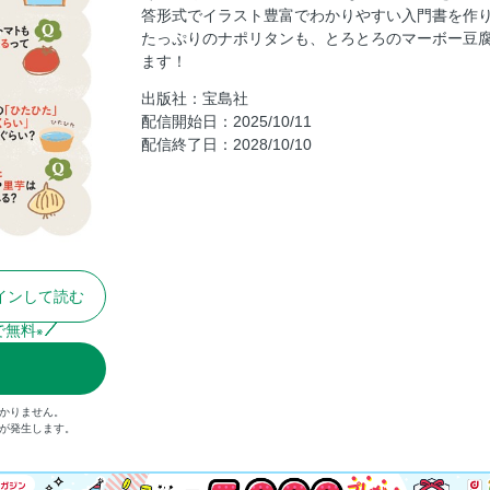
答形式でイラスト豊富でわかりやすい入門書を作
肉汁ジューシーなハンバーグを作るには?
たっぷりのナポリタンも、とろとろのマーボー豆
とろとろピリ辛の麻婆豆腐を作るには?
ます！
ふっくら甘〜い卵焼きを作るには?
出版社：宝島社
シャキシャキの肉野菜炒めを作るには?
配信開始日：2025/10/11
配信終了日：2028/10/10
だしを取る
覚えておきたい基本の調味料＆ 計量の仕方
料理によく登場する 食材の重さを知っておこ
〈COLUMN〉揃えておきたい基本の道具
＜PART2＞野菜料理のキホンとギモン
インして読む
野菜のなぜ?
野菜を選ぶ
で無料
※
野菜を切る
野菜の下準備
かりません。
野菜のゆで方
）が発生します。
野菜を炒める
野菜を煮る