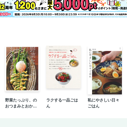
野菜を揚げる
野菜の保存
〈COLUMN〉よく出てくるレシピ用語Q＆A
＜PART3＞肉料理のキホンとギモン
肉料理のなぜ?
肉を選ぶ
肉を切る
肉の消費期限
肉の下準備
下味をつける
肉を焼く
肉を煮る
野菜たっぷり、の
ラクする一品ごは
私にやさしい日々
肉を揚げる
おつまみとおかず
ん
ごはん
肉を冷凍する
の本
肉を解凍する
＜PART4＞魚料理のキホンとギモン