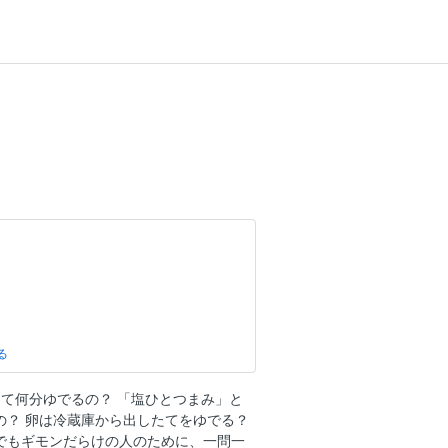
って何分ゆでるの？ 「塩ひとつまみ」と
れる 定番レシピ
の？ 卵は冷蔵庫から出したてをゆでる？
でもギモンだらけの人のために、一問一