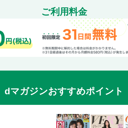
魚料理のなぜ?
ご利用料金
魚を選ぶ
魚を切る
魚の下準備
魚を焼く
魚介類をゆでる
魚を煮る
干ものの調理と保存
保存と解凍
〈COLUMN〉よく出てくるレシピ用語Q＆A
＜PART5＞卵・米のキホンとギモン
dマガジンおすすめポイント
卵のなぜ?
卵を調理する
ご飯を炊く
困ったときのレシピ用語索引