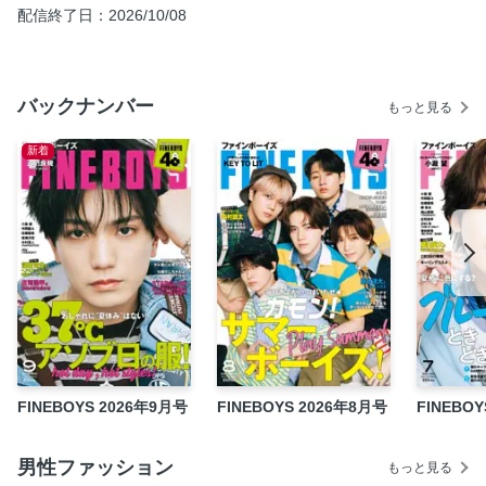
配信終了日：2026/10/08
ウチの大学のスゴい人。
僕がおしゃれをするきっかけは彼女でした。
今日はソロ活動を充実させる日 おひとりサマー
バックナンバー
もっと見る
このナツ５人が暴れまくる めっちゃえんじょいKEY TO LIT
夜更かし映画
新着
365日、日焼け止め宣言
偏見メガネ
いっそのことスパイキーしちゃう？
ハーフアップで世界は変わる
今のメンズケアで満足してる？
週５で好きなパンツ！
“見せる肌”はじめました！
国内トップ選手が選んだ「戦うスケッチャーズ」！
FINEBOYS 2026年9月号
FINEBOYS 2026年8月号
FINEBO
髪も気持ちも“ストレート”がいい
The WATCH TIMES
男性ファッション
もっと見る
今すぐ聴きたい音楽