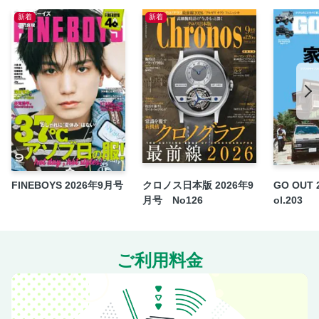
新着
新着
今月観たい映画
GAME中
大学生・底野辺平物語／かっこいい男の日常
日之出出版の本
次号予告
厚紙ページ
【デジタル特典】こんな私はいかがですか♡ 菅田愛貴 喫茶
店でバイト中
FINEBOYS 2026年9月号
クロノス日本版 2026年9
GO OUT 
月号 No126
ol.203
ご利用料金