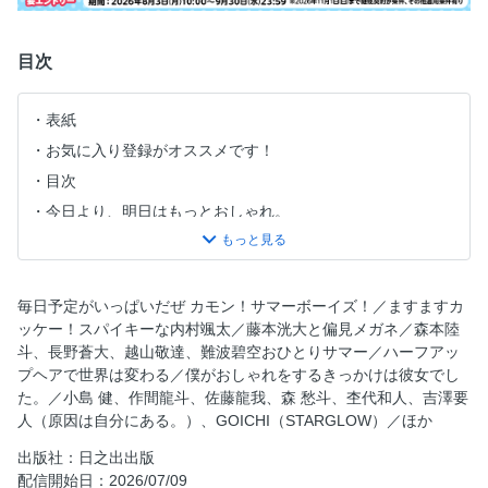
目次
表紙
お気に入り登録がオススメです！
目次
今日より、明日はもっとおしゃれ。
カモン！サマーボーイズ！
どんな夏にする？楽しむコーデ、あーゆーれでぃ？
タンクトップはどう着よう？はだけて、夏。
毎日予定がいっぱいだぜ カモン！サマーボーイズ！／ますますカ
ッケー！スパイキーな内村颯太／藤本洸大と偏見メガネ／森本陸
海は行かないシティ派の俺だけど夏は海を感じていたい。
斗、長野蒼大、越山敬達、難波碧空おひとりサマー／ハーフアッ
「東京に染まったな～」夏の帰省で言われるゼ？
プヘアで世界は変わる／僕がおしゃれをするきっかけは彼女でし
色白キープの夏にする
た。／小島 健、作間龍斗、佐藤龍我、森 愁斗、杢代和人、吉澤要
人（原因は自分にある。）、GOICHI（STARGLOW）／ほか
これからの男子メイク
今日の現場
出版社：日之出出版
配信開始日：2026/07/09
僕のスキなこと。