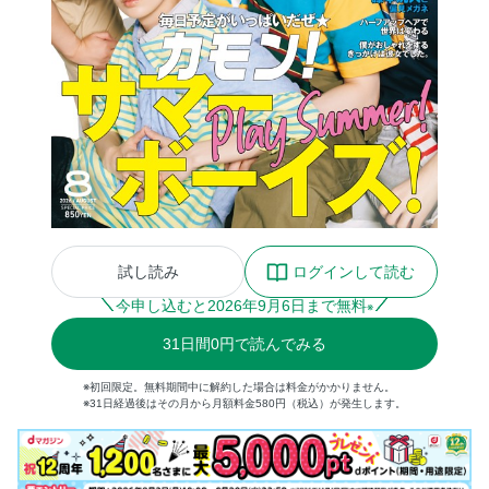
試し読み
ログインして読む
今申し込むと
2026
年
9
月
6
日まで無料
※
31
日間
0円
で読んでみる
※初回限定。無料期間中に解約した場合は料金がかかりません。
※31日経過後はその月から月額料金580円（税込）が発生します。