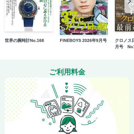
連載「お気ラク極ラク！オヤジの快楽美容」今夏を冷や
す“氷点下美容”
連載「メガネは口ほどにものを言う」手抜きを手抜きに見せ
ないあえてのメガネ
連載「ジローラモのモテるキッチンライフ＆ハック」フルー
ツサラダのこなし方
世界の腕時計No.168
FINEBOYS 2026年9月号
クロノス日
連載「ドライバーズサロン」その溢れ出る「艶」は計算尽く
月号 No1
めでした
LR 06｜ご飯は終わるが関係性は始まる「しらす屋 前福」×
LEONの別注・生ふりかけ
ご利用料金
LEON Journal／新時代のモテるオヤジの“コソ練帖”
定期購読のご案内
〈今月のClub LEON〉第5回アぺLEON「WATCH NIGHT」
リポート
連載「GREAT New STANDARD」モテるオヤジに仕立てる
選りすぐりの旬な定番アイテムをご紹介
LEON Editor’s IMPRESSION／編集部員の散財記録
LEON INFORMATION