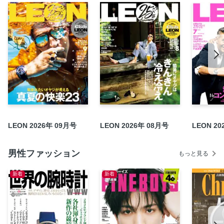
連載「モテるモードの選び方」目を引くオトコ
〈今月の買えるLEON〉暑さを味方につけて夏を思いっきり
楽しむ
つまるところ“潔白”で済まない大人の白について
★第1特集★夏、あるいは裏切りの白
★第2特集★帰ってきた！ SNAP LEON
★第3特集★ホテルスウィーツでいざ甘能の世界へ
連載「WATCH WATCHER」駆け引き上手な幻惑時計♥
連載「モテるが育つ家」憧れ部屋は3階層でデキている
LEON 2026年 09月号
LEON 2026年 08月号
LEON 20
連載「モテるゴルフはオヤジの十八番」一打目から強印象！
新作ドライバー5選
男性ファッション
連載「モテたいオヤジの通ぶり！ レストラン」ラグジュな
もっと見る
極上カジュメン！
新着
新着
連載「ビジネスセレブのMY FAVORITE」オリビエロ・モレ
リ
連載「男をアゲるジュエリー活用術」紐ブレスで半袖姿を軽
やかに仕アゲる