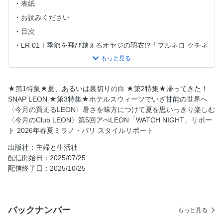
表紙
お読みください
目次
LR 01｜季節を飛び越えるオヤジの羽衣!?「ブルネロ クチネ
リ」のジャケット
LR 02｜余韻を味わえるオトコとは？「サンルイ」のスピリ
ッツグラス
★第1特集★夏、あるいは裏切りの白 ★第2特集★帰ってきた！
LR 03｜茶を愛すオヤジは太陽からも愛される「ブリオー
SNAP LEON ★第3特集★ホテルスウィーツでいざ甘能の世界へ
ニ」のテラコッタスーツ
〈今月の買えるLEON〉暑さを味方につけて夏を思いっきり楽しむ
LR 04｜愛の言葉はカシミアの下で「ロロ・ピピアーナ」の
〈今月のClub LEON〉第5回アぺLEON「WATCH NIGHT」リポー
傘
ト 2026年春夏ミラノ・パリ スタイルリポート
2026年春夏ミラノ・パリ スタイルリポート
出版社：主婦と生活社
LR 05｜浪漫飛行な艶金ゼンマイです「ブレゲ」の「タイプ
配信開始日：2025/07/25
XX 2075」
配信終了日：2025/10/25
連載「モテるオヤジの新定番」白いロンT
連載「今月のしあわせグルマ」ランドローバー レンジロー
バー スポーツ SV Edition × 湯元 不忘閣（宮城県・青根温
バックナンバー
もっと見る
泉）