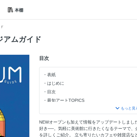
本棚
イド
ジアムガイド
目次
表紙
はじめに
目次
最旬アートTOPICS
①気になるテーマ別 この美術館に行きたい
空間が素敵！
NEWオープンも加えて情報をアップデートしまし
東京都庭園美術館
好き──。気軽に美術館に行きたくなるテーマで、
国立新美術館
を詳しくご紹介。 立ち寄りたいカフェや雑貨店な