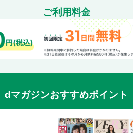
岡本太郎記念館
ご利用料金
台東区立朝倉彫塑館
COLUMN 6 美術館のディナーが素敵
未知の扉をたたく。
魔法の文学館
東洋文庫ミュージアム
アドミュージアム東京
WHAT MUSEUM 建築倉庫
COLUMN 7 体験ミュージアムへ行こう
ミュージアムグッズ
②アートを探して街歩き! エリアでミュージ
dマガジンおすすめポイント
六本木
上野
青山
目黒＆恵比寿
渋谷