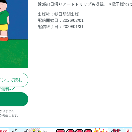
近郊の日帰りアートトリップも収録。 ※電子版で
根津美術館
出版社：朝日新聞出版
東京ステーションギャラリー
配信開始日：2026/02/01
世田谷美術館
配信終了日：2029/01/31
日本民藝館
COLUMN 1 昭和レトロなアートスポット
仕事帰りに。
アーティゾン美術館
三菱一号館美術館
森美術館
インして読む
東京国立近代美術館
COLUMN 2 アートなナイトイベント
で無料
※
お宝が見たい！
東京国立博物館
かりません。
国立西洋美術館
）が発生します。
静嘉堂文庫美術館
五島美術館