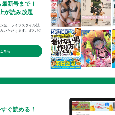
ら最新号まで！
銀座
0冊以上が読み放題
日本橋
丸の内
ン誌、ライフスタイル誌
新宿
みいただけます。dマガジ
谷根千
③東京からひと足のばして アートトリップ
箱根×彫刻 彫刻の森美術館
こちら
益子×陶器 益子陶芸美術館
茨木×現代アート チームラボ幽谷隠田跡
渋川×現代アート 原美術館ARC
INDEX
奥付
今すぐ読める！