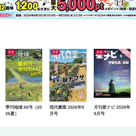
COLUMN 3 建築ツアーで美術館をぐるり
カフェが好き。
東京都現代美術館
サントリー美術館
山種美術館
ヨックモックミュージアム
新着
新着
新着
COLUMN 4 パブリックアートを探す！
いざ、現代アート！
森ビル デジタルアート ミュージアム: エプソ
草間彌生美術館
21_21 DESIGN SIGHT
ワタリウム美術館
季刊地域 66号（20
現代農業 2026年9
月刊星ナビ 2026年
COLUMN 5 アートイベント開催レポ！
26夏）
月号
9月号
あの芸術家の世界へ。
すみだ北斎美術館
ちひろ美術館·東京