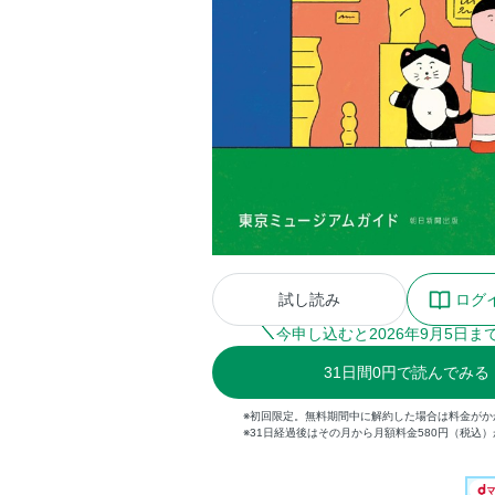
試し読み
ログ
今申し込むと
2026
年
9
月
5
日ま
31
日間
0円
で読んでみる
※初回限定。無料期間中に解約した場合は料金がか
※31日経過後はその月から月額料金580円（税込