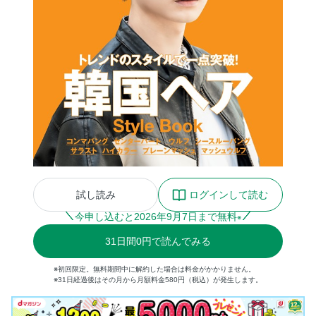
試し読み
ログインして読む
今申し込むと
2026
年
9
月
7
日まで無料
※
31
日間
0円
で読んでみる
※初回限定。無料期間中に解約した場合は料金がかかりません。
※31日経過後はその月から月額料金580円（税込）が発生します。