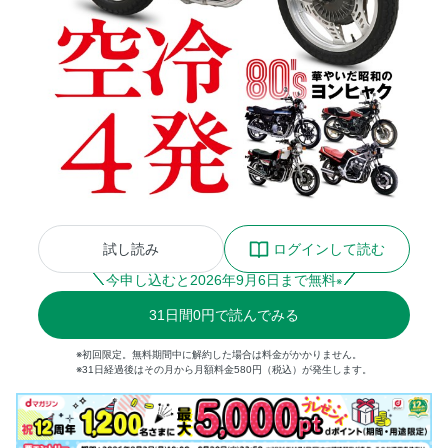
試し読み
ログインして読む
今申し込むと
2026
年
9
月
6
日まで無料
※
31
日間
0円
で読んでみる
※初回限定。無料期間中に解約した場合は料金がかかりません。
※31日経過後はその月から月額料金580円（税込）が発生します。