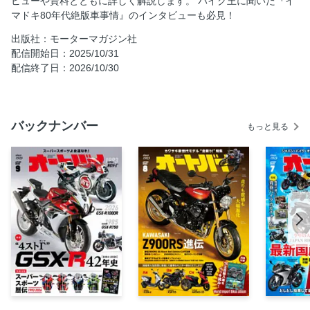
ビューや資料とともに詳しく解説します。 バイク王に聞いた『イ
開!!
マドキ80年代絶版車事情』のインタビューも必見！
特別企画：空冷4発 80’sヨンヒャク回顧録
出版社：モーターマガジン社
イントロダクション：やっぱり日本にはヨンヒャクの4気筒
配信開始日：2025/10/31
が必要だ！
配信終了日：2026/10/30
HONDA DREAM CB400FOUR［1974年］
HONDA CBX400F［1981年］、CBX400F INTEGRA［1982
年］
バックナンバー
もっと見る
HONDA CBR400F［1983年］、CBR400F
ENDURANCE［1984年］
YAMAHA XJ400［1980年］
SUZUKI GSX400FS IMPULSE［1982年］
KAWASAKI Z400FX［1979年］
KAWASAKI Z400GP［1982年］
KAWASAKI GPz400［1983年］
KAWASAKI ZEPHYR χ［1999年］
RIDING A NEW AUTOBY：SUZUKI DR-Z4SM/DR-Z4S
RIDING A NEW AUTOBY：BMW R1300RS