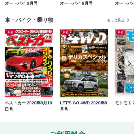
オートバイ 9月号
オートバイ 8月号
オートバイ
RIDING A NEW AUTOBY：BMW R1300R
RIDING A NEW AUTOBY：HARLEY-DAVIDSON
車・バイク・乗り物
もっと見る
BREAKOUT
今月のNewモデルFLASH
新着
新着
新着
GEARS TEST
新橋モーター商会：その12 ほぼ工具なしでできる愛車点検
② エンジン・電気編
NEWS TOPICS：レンタカーズ セイワ レンタルバイクでブ
ラッと茨城ツーリング！
NEWS TOPICS：Basic Riding Lesson Ladies 受講レポート
NEWS TOPICS：Yamaha Motorcycle Day 2025
NEWS TOPICS：ROYAL ENFIELD ONE RIDE 2025 in関東
NEWS TOPICS：キジマ グリップヒーター GH11
ベストカー 2026年9月10
LET'S GO 4WD 2026年9
モトモト 
日号
月号
NEWS TOPICS：MotoGP 日本グランプリ観戦記
オートバイ MONTHLY PRESENT
定期購読案内