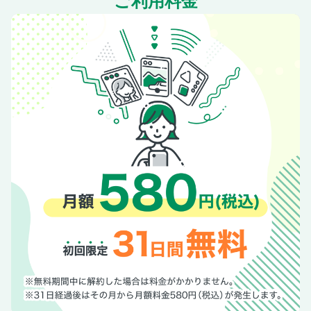
ご利用料金
カスタム虎の穴 ていねい整備編 第118話
News Selection
News HOT LINE
どくひろ
てーるらんぷ 編集後記
ロングラン研究所2025：最新 Honda「冬ウエア特集」
オートバイ男士部：ヤマハの最新モデルでプチツーリング
宮崎湧×武子直輝
いまこそ聞きたいブランドの歴史！ Vol.7 アライヘルメット
代表取締役 新井理夫さん
DreamQuest：CB1000F Concept 鉄馬応援ツーリング レポ
ート
月刊 RIDE通信：RIDE集会131＠川根 レポート