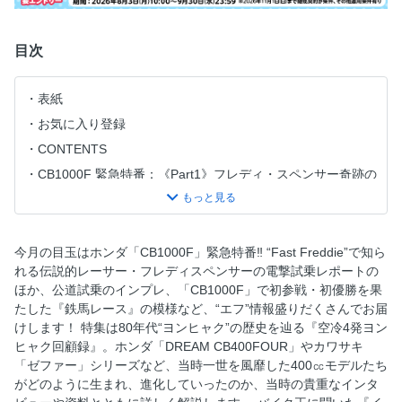
目次
表紙
お気に入り登録
CONTENTS
CB1000F 緊急特番：《Part1》フレディ・スペンサー奇跡の
電撃試乗
CB1000F 緊急特番：《Part2》〝F〟を公道インプレ
CB1000F 緊急特番：《Part3》〝F〟鉄馬レース初参戦にし
今月の目玉はホンダ「CB1000F」緊急特番‼ “Fast Freddie”で知ら
て初優勝！
れる伝説的レーサー・フレディスペンサーの電撃試乗レポートの
NEW MODEL EXPRESS：YAMAHA YZF-R9 インプレッショ
ほか、公道試乗のインプレ、「CB1000F」で初参戦・初優勝を果
ン
たした『鉄馬レース』の模様など、“エフ”情報盛りだくさんでお届
けします！ 特集は80年代“ヨンヒャク”の歴史を辿る『空冷4発ヨン
NEW MODEL EXPRESS：Y’S GEAR YZF-R9
ヒャク回顧録』。ホンダ「DREAM CB400FOUR」やカワサキ
ACCESSORIES CATALOG
「ゼファー」シリーズなど、当時一世を風靡した400㏄モデルたち
NEW MODEL EXPRESS：ホンダ 新基準原付 4モデルを発表
がどのように生まれ、進化していったのか、当時の貴重なインタ
NEW MODEL EXPRESS：JMS2025 次世代ビークル 一挙公