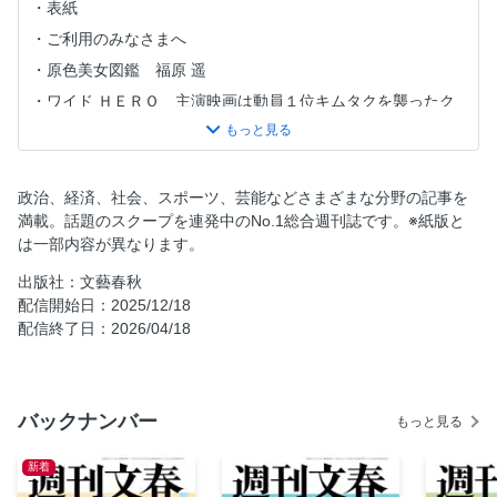
表紙
ご利用のみなさまへ
原色美女図鑑 福原 遥
ワイド ＨＥＲＯ 主演映画は動員１位キムタクを襲ったク
ロコダイル事件
上戸彩“芸能界の母”が明かす毎週電話と料理特訓
野村萬斎がＴＢＳ女子アナ娘の人事に口出し致して候
政治、経済、社会、スポーツ、芸能などさまざまな分野の記事を
「同部屋ＮＧ」ＡＫＢ篠田麻里子が“ぼっち姫”になった
満載。話題のスクープを連発中のNo.1総合週刊誌です。※紙版と
は一部内容が異なります。
THIS WEEK
野球の言葉学 佐々木朗希 ロサンゼルス・ドジャース
出版社：文藝春秋
配信開始日：2025/12/18
師匠はつらいよ 杉本昌隆
配信終了日：2026/04/18
つだぶん 津田健次郎
推して推されて 中丸雄一
サイバーエージェント社長 藤田晋のリーチ・ツモ・ドラ１
バックナンバー
もっと見る
そこからですか!? 池上 彰
新聞不信
新着
食味探検隊