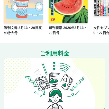
見もの聞きもの
ＧＡＭＥ ―ゲーム― 村山由佳
アウト老のすすめ みうらじゅん
「夫」になれない日本の男たち エマニュエル・トッド×三
週刊文春 8月13・20日夏
週刊新潮 2026年8月13・
女性セブン
宅香帆
の特大号
20日号
0・27日
文春図書館
マンガ党宣言！ 宇垣美里
ご利用料金
言葉尻とらえ隊 能町みね子
伊藤理佐のおんなの窓／読者より／表紙のことば
湯河原ヘルスツーリズム
笠原将弘のご自愛めし ちゃんと食ってるか!?
おいしい！私の取り寄せ便 岩田明子