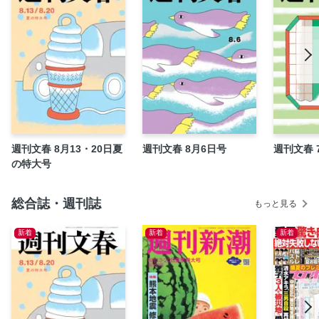
夜ふけのなわとび 林 真理子
上沼恵美子の「人生“笑”談」白黒つけましょ
いまなんつった？ 宮藤官九郎
令和新語採集 三宅香帆
インテリジェンス関ヶ原 本郷和人
新・家の履歴書 川内有緒
日々我人間 桜 玉吉
週刊文春 8月13・20日夏
週刊文春 8月6日号
週刊文春 
この味 平松洋子
の特大号
ツチヤの口車 土屋賢二
豪華ミステリー競作「5分の迷宮」チラシ 原田ひ香
総合誌・週刊誌
もっと見る
沢村さん家のこんな毎日 益田ミリ
新着
新着
新着
りさは優雅に暮らしたい 綿矢りさ
てこずるパズル
竜馬がゆく 鈴ノ木ユウ
川柳のらりくらり 柳家喬太郎
言霊USA 町山智浩