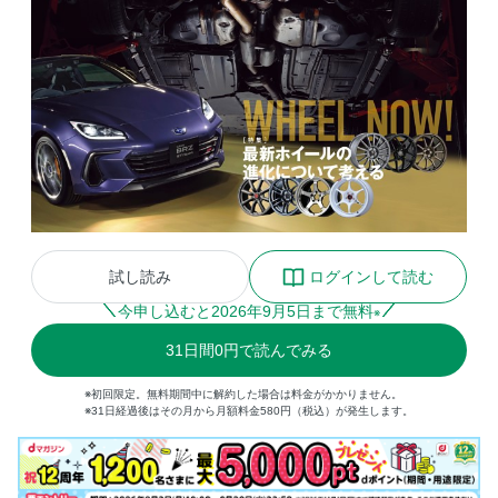
試し読み
ログインして読む
今申し込むと
2026
年
9
月
5
日まで無料
※
31
日間
0円
で読んでみる
※初回限定。無料期間中に解約した場合は料金がかかりません。
※31日経過後はその月から月額料金580円（税込）が発生します。