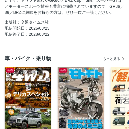
いです。ドリフト競技やGR86/／BRZ Cup、S耐、スーパーGTな
どモータースポーツ情報も豊富に掲載されていますので、GR86／
JAPAN DRIFT CHAMPIONS
86／BRZに興味をお持ちの方は、ぜひ一度ご一読ください。
D1・FDJの2025予想
出版社：交通タイムス社
GR86/BRZ CUP紹介
配信開始日：2025/03/23
ECUチューンって何？
配信終了日：2028/03/22
新製品紹介 モノクロ
特別企画・追悼・ありがとう高木さん
モータースポーツ特捜班
車・バイク・乗り物
もっと見る
マルマンモーターズ コラム
新着
新着
ピストン コラム
木下隆行 コラム
オヤジ コラム
新製品紹介 カラー
イベントレポート
オーナー紹介
定期購読告知
GR magazine告知