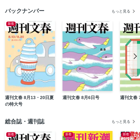
夜ふけのなわとび 林 真理子
バックナンバー
もっと見る
いまなんつった？ 宮藤官九郎
新着
令和新語採集 三宅香帆
そんな自分が愛おしい 大久保佳代子
「マイナス７歳に見える」文春美容講座(13) 紫外線対策と
首メイクで輝く首元に 藤井優美
新・家の履歴書 中村俊輔
日々我人間 桜 玉吉
「どんぶらこ」 山﨑 努
この味 平松洋子
ツチヤの口車 土屋賢二
週刊文春 8月13・20日夏
週刊文春 8月6日号
週刊文春 
沢村さん家のこんな毎日 益田ミリ
の特大号
【新連載】欽ちゃんの人生相談室 あなたのお悩みどーなっ
てるの!? 萩本欽一
総合誌・週刊誌
もっと見る
てこずるパズル
新着
新着
新着
竜馬がゆく 鈴ノ木ユウ