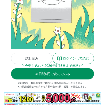
試し読み
ログインして読む
今申し込むと
2026
年
9
月
5
日まで無料
※
31
日間
0円
で読んでみる
※初回限定。無料期間中に解約した場合は料金がかかりません。
※31日経過後はその月から月額料金580円（税込）が発生します。