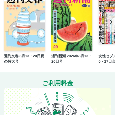
川柳のらりくらり 柳家喬太郎
ＧＡＭＥ ―ゲーム― 村山由佳
アウト老のすすめ みうらじゅん
言葉尻とらえ隊 能町みね子
見もの聞きもの
文春図書館
マンガ党宣言！ 宇垣美里
師匠はつらいよ 杉本昌隆
週刊文春 8月13・20日夏
週刊新潮 2026年8月13・
女性セブン
49歳からの認知症予防 内野勝行
の特大号
20日号
0・27日
文春女性外来 大腸がんは怖くない 門間聡子
伊藤理佐のおんなの窓／読者より／表紙のことば
ご利用料金
片山友希 這い上がって、転んで、這い上がって
おいしい！私の取り寄せ便 玉城ティナ