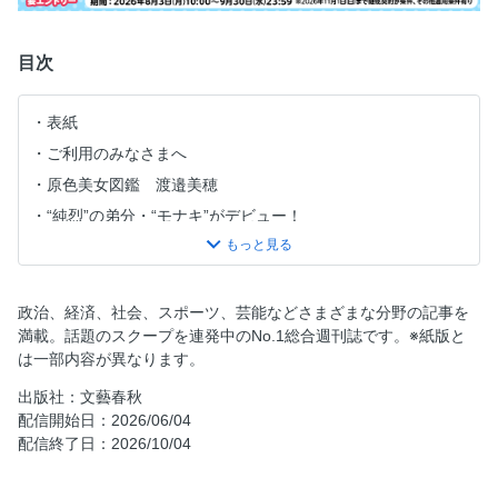
目次
表紙
ご利用のみなさまへ
原色美女図鑑 渡邉美穂
“純烈”の弟分・“モナキ”がデビュー！
THIS WEEK
野球の言葉学 山口寿一 読売巨人軍オーナー
推して推されて 中丸雄一
政治、経済、社会、スポーツ、芸能などさまざまな分野の記事を
満載。話題のスクープを連発中のNo.1総合週刊誌です。※紙版と
つだぶん 津田健次郎
は一部内容が異なります。
サイバーエージェント会長 藤田晋のリーチ・ツモ・ドラ１
出版社：文藝春秋
そこからですか!? 池上 彰
配信開始日：2026/06/04
北九州監禁連続殺人 矜持 捜査幹部の初告白 小野一光
配信終了日：2026/10/04
新聞不信
食味探検隊