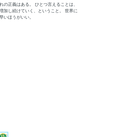
れの正義はある。 ひとつ言えることは、
噺─
増加し続けていく、ということ。 世界に
早いほうがいい。