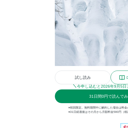
試し読み
今申し込むと
2026
年
9
月
5
日
31
日間
0円
で読んでみ
※初回限定。無料期間中に解約した場合は料金
※31日経過後はその月から月額料金580円（