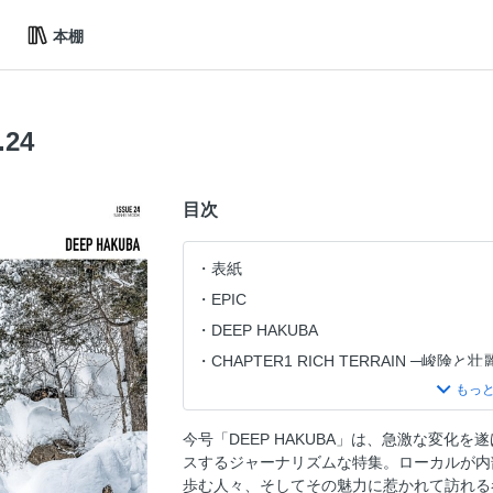
本棚
.24
目次
表紙
EPIC
DEEP HAKUBA
CHAPTER1 RICH TERRAIN ─峻険と壮
CHAPTER2 LOCAL VOICE ─現状と知恵
CHAPTER3 CASE STUDY ─他所と他者
今号「DEEP HAKUBA」は、急激な変化
CHAPTER4 BLUE PRINT ─展望と視点─
スするジャーナリズムな特集。ローカルが内
SATOYAMA GROOVE INTERVIEW WIT
歩む人々、そしてその魅力に惹かれて訪れる