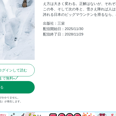
え方は大きく変わる。正解はないが、それぞ
EDITOR’S EYE ─放っておけない冬の小
この冬、そして次の冬と、雪さえ降れば人は
奥付／BACK NUMBER
誇れる日本のビッグマウンテンを滑るなら、
裏表紙
出版社：三栄
配信開始日：2025/11/30
配信終了日：2028/11/29
ログインして読む
まで無料
※
る
がかかりません。
税込）が発生します。