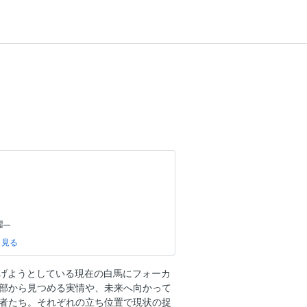
麗─
─
─
を遂げようとしている現在の白馬にフォーカ
部から見つめる実情や、未来へ向かって
H KAZU KOKUBO
者たち。それぞれの立ち位置で現状の捉