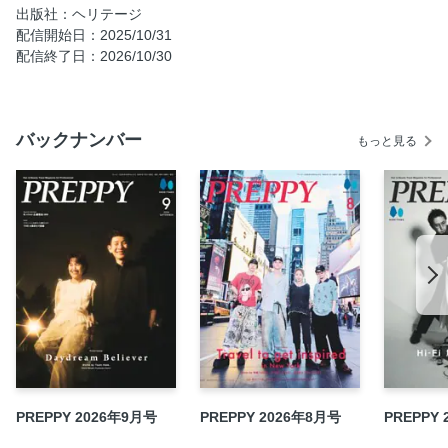
出版社：ヘリテージ
PP ENTERTAINMENT ILLIT/MEOVV/櫻井優衣（FRUITS
配信開始日：2025/10/31
ZIPPER）
配信終了日：2026/10/30
Backstage Notes
キラリ★美容師Works横井明敬（mint-condition）
美を生きる。村吉由紀
バックナンバー
もっと見る
私の推し美容師Vol.6 間嶋崇裕（AMA TOKYO）／いわ
SUN_（VIEW）／青木大地(COA GINZA)／SHOKI（ALLZ）
Show Me Your（Hair）style ! 今月のヘア&ファッションス
ナップSEVEN／COA OMOTESANDO／KATETAYLOR
女性の仕事師 氏川りの（niko hair）
美容師のSelfie 5DAYS 久保田愛菜（HOLIDAYS）
買ってよかった♡｡ Cosmetics Awards KANA（Uil hair
salon）
注目の「推しヘア」１お客さまも、美容師にもうれしい技
術。「新スタンダード・レイヤー」講座 細田真吾（COA）
注目の「推しヘア」２手軽にデザインできる“スラッシュカ
PREPPY 2026年9月号
PREPPY 2026年8月号
PREPPY
ラー”AYATO（Null）