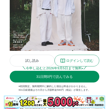
試し読み
ログインして読む
今申し込むと
2026
年
9
月
5
日まで無料
※
31
日間
0円
で読んでみる
※初回限定。無料期間中に解約した場合は料金がかかりません。
※31日経過後はその月から月額料金580円（税込）が発生します。