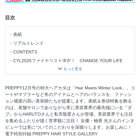
目次
表紙
リアルトレンド
CONTENTS
CYL2025ファイナリスト決定！ CHANGE YOUR LIFE
2025 FINALIST
SPECIAL Tradition and Innovation HARUTO、私市龍星
（DaB）
PREPPY12月号の特大ヘアカタは「Hair Meets Winter Look」。コ
輝く人の、髪ものがたり。柚香 光
ートやマフラーなど冬のアイテムとヘアのバランスを、ファッシ
FEATURE Hair Meets Winter Look! 冬アイテムとヘアのバ
ョン感度の高い美容師たちが提案します。表紙＆巻頭特集を飾る
ランス
のは、老舗サロンでありながら常に美容業界の最先端にいる『ダ
ブ』からHARUTOさんと私市龍星さんが登場。美容業界でも注目
進藤郁子が教える、ヘア＆メイクのさじ加減 Magic Touch
を集めるふたりが描く世界観に注目！ 女優・柚香 光さんのインタ
進藤郁子（SHISEIDO）
ビューでは美についてのこだわりを深掘りします。お楽しみに！
SABFAのバトン 計良宏文から進藤郁子へ 計良宏文、進藤郁
電子特別付録:PREPPY HAIR STYLE GALLERY
子（SABFA）