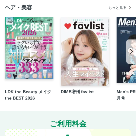
THE NEW SALON 内田聡一郎（ØØn）
ヘア・美容
もっと見る
ヤングスタイリストヘアバトル 56代目キング 安田泰斗
（uka）
Pick-up CREATORS OMU（MIMU DE HOMME）／
KIRA（BAMBI）／金城杏奈（Hair＆Make EARTH）／吉田
早希（Chou Chou）
奥付／次号予告
“ビューティーベイス”でつくる理想のヘアデザイン トップス
タイリスト6名による夢の饗宴！
PREPPY HAIR STYLE GALLERY
LDK the Beauty メイク
DIME増刊 favlist
Men's P
the BEST 2026
月号
ご利用料金